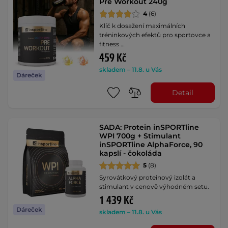
Pre Workout 240g
4
(6)
Klíč k dosažení maximálních
tréninkových efektů pro sportovce a
fitness …
459 Kč
skladem – 11.8. u Vás
Dáreček
Detail
SADA: Protein inSPORTline
WPI 700g + Stimulant
inSPORTline AlphaForce, 90
kapslí - čokoláda
5
(8)
Syrovátkový proteinový izolát a
stimulant v cenově výhodném setu.
1 439 Kč
Dáreček
skladem – 11.8. u Vás