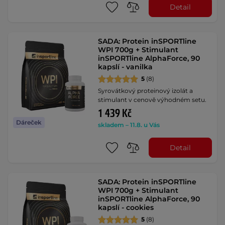
Detail
SADA: Protein inSPORTline
WPI 700g + Stimulant
inSPORTline AlphaForce, 90
kapslí - vanilka
5
(8)
Syrovátkový proteinový izolát a
stimulant v cenově výhodném setu.
1 439 Kč
Dáreček
skladem – 11.8. u Vás
Detail
SADA: Protein inSPORTline
WPI 700g + Stimulant
inSPORTline AlphaForce, 90
kapslí - cookies
5
(8)