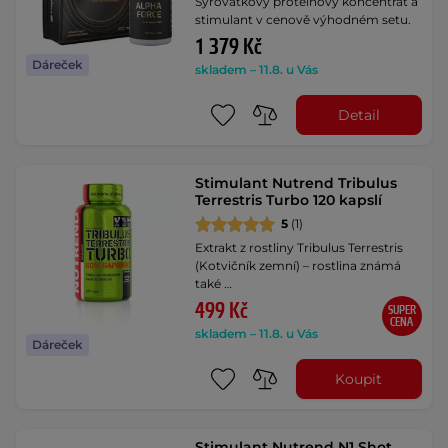
Syrovátkový proteinový koncentrát a
stimulant v cenově výhodném setu.
1 379 Kč
Dáreček
skladem – 11.8. u Vás
Detail
Stimulant Nutrend Tribulus
Terrestris Turbo 120 kapslí
5
(1)
Extrakt z rostliny Tribulus Terrestris
(Kotvičník zemní) – rostlina známá
také …
499 Kč
SUPER
CENA
skladem – 11.8. u Vás
Dáreček
Koupit
Stimulant Nutrend N1 Shot