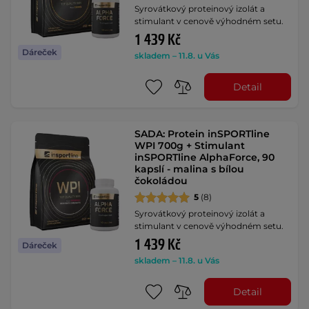
Syrovátkový proteinový izolát a
stimulant v cenově výhodném setu.
1 439 Kč
Dáreček
skladem – 11.8. u Vás
Detail
SADA: Protein inSPORTline
WPI 700g + Stimulant
inSPORTline AlphaForce, 90
kapslí - malina s bílou
čokoládou
5
(8)
Syrovátkový proteinový izolát a
stimulant v cenově výhodném setu.
1 439 Kč
Dáreček
skladem – 11.8. u Vás
Detail