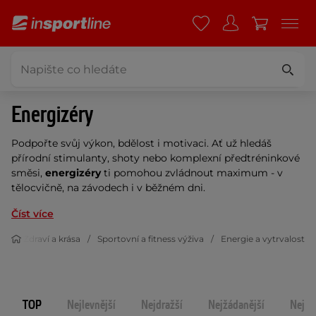
Energizéry
Podpořte svůj výkon, bdělost i motivaci. Ať už hledáš
přírodní stimulanty, shoty nebo komplexní předtréninkové
směsi,
energizéry
ti pomohou zvládnout maximum - v
tělocvičně, na závodech i v běžném dni.
Číst více
Zdraví a krása
Sportovní a fitness výživa
Energie a vytrvalost
TOP
Nejlevnější
Nejdražší
Nejžádanější
Nejno