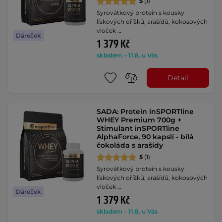
5
(1)
Syrovátkový protein s kousky
lískových oříšků, arašídů, kokosových
vloček …
Dáreček
1 379 Kč
skladem – 11.8. u Vás
Detail
SADA: Protein inSPORTline
WHEY Premium 700g +
Stimulant inSPORTline
AlphaForce, 90 kapslí - bílá
čokoláda s arašídy
5
(1)
Syrovátkový protein s kousky
lískových oříšků, arašídů, kokosových
vloček …
Dáreček
1 379 Kč
skladem – 11.8. u Vás