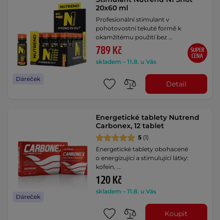
20x60 ml
Profesionální stimulant v
pohotovostní tekuté formě k
okamžitému použití bez …
789 Kč
SUPER
CENA
skladem – 11.8. u Vás
Dáreček
Detail
Energetické tablety Nutrend
Carbonex, 12 tablet
5
(1)
Energetické tablety obohacené
o energizující a stimulující látky:
kofein, …
120 Kč
skladem – 11.8. u Vás
Dáreček
Koupit