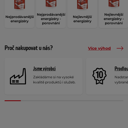
Nejprodávanější
Nejlevnější
Nejprodávanější
Nejlevnější
energizéry -
energizéry -
energizéry
energizéry
porovnání
porovnání
Proč nakupovat u nás?
Více výhod
Jsme výrobci
Prodlou
Zakládáme si na vysoké
Nadstan
kvalitě produktů i služeb.
vybrané