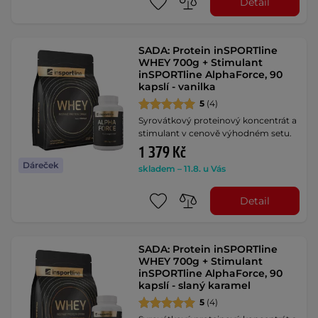
Detail
SADA: Protein inSPORTline
WHEY 700g + Stimulant
inSPORTline AlphaForce, 90
kapslí - vanilka
5
(4)
Syrovátkový proteinový koncentrát a
stimulant v cenově výhodném setu.
1 379 Kč
Dáreček
skladem – 11.8. u Vás
Detail
SADA: Protein inSPORTline
WHEY 700g + Stimulant
inSPORTline AlphaForce, 90
kapslí - slaný karamel
5
(4)