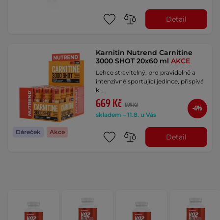
Detail
Karnitin Nutrend Carnitine
3000 SHOT 20x60 ml
AKCE
Lehce stravitelný, pro pravidelně a
intenzivně sportující jedince, přispívá
k …
669 Kč
699 Kč
-4%
skladem – 11.8. u Vás
Dáreček
Akce
Detail