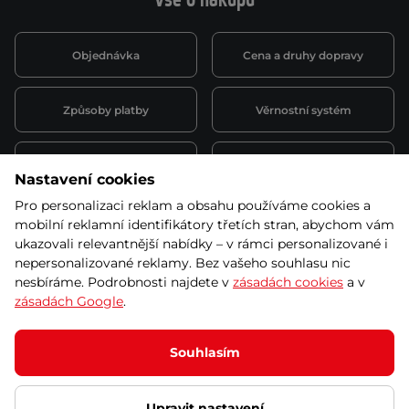
Vše o nákupu
Objednávka
Cena a druhy dopravy
Způsoby platby
Věrnostní systém
Montáž a servis
Reklamace a záruka
Nastavení cookies
Pro personalizaci reklam a obsahu používáme cookies a
Půjčovna
Kariéra
mobilní reklamní identifikátory třetích stran, abychom vám
obchodní podmínky
ukazovali relevantnější nabídky – v rámci personalizované i
nepersonalizované reklamy. Bez vašeho souhlasu nic
nesbíráme. Podrobnosti najdete v
zásadách cookies
a v
zásadách Google
.
© 2026 SEVEN SPORT s.r.o Všechna práva vyhrazena
Podle zákona o evidenci tržeb je prodávající povinen vystavit
Souhlasím
kupujícímu účtenku.
Zároveň je povinen zaevidovat přijatou tržbu u správce daně online; v
případě technického výpadku pak nejpozději do 48 hodin.
Upravit nastavení