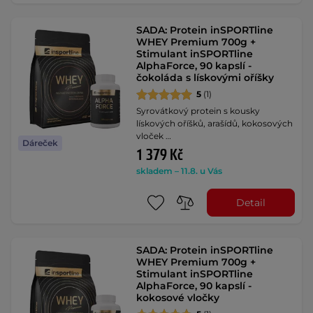
SADA: Protein inSPORTline
WHEY Premium 700g +
Stimulant inSPORTline
AlphaForce, 90 kapslí -
čokoláda s lískovými oříšky
5
(1)
Syrovátkový protein s kousky
lískových oříšků, arašídů, kokosových
vloček …
Dáreček
1 379 Kč
skladem – 11.8. u Vás
Detail
SADA: Protein inSPORTline
WHEY Premium 700g +
Stimulant inSPORTline
AlphaForce, 90 kapslí -
kokosové vločky