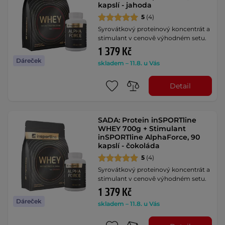
kapslí - jahoda
5
(4)
Syrovátkový proteinový koncentrát a
stimulant v cenově výhodném setu.
1 379 Kč
Dáreček
skladem – 11.8. u Vás
Detail
SADA: Protein inSPORTline
WHEY 700g + Stimulant
inSPORTline AlphaForce, 90
kapslí - čokoláda
5
(4)
Syrovátkový proteinový koncentrát a
stimulant v cenově výhodném setu.
1 379 Kč
Dáreček
skladem – 11.8. u Vás