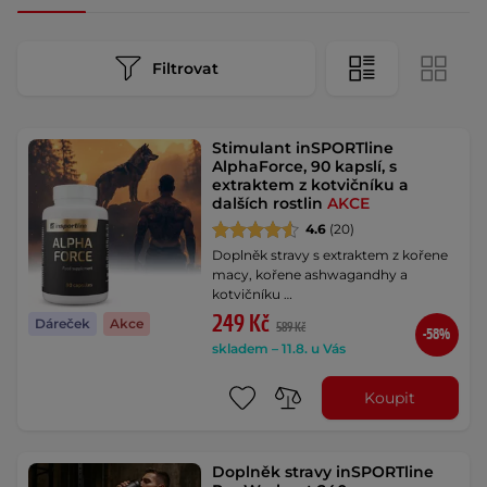
Filtrovat
Stimulant inSPORTline
AlphaForce, 90 kapslí, s
extraktem z kotvičníku a
dalších rostlin
AKCE
4.6
(20)
Doplněk stravy s extraktem z kořene
macy, kořene ashwagandhy a
kotvičníku …
249 Kč
Dáreček
Akce
589 Kč
-58%
skladem – 11.8. u Vás
Koupit
Doplněk stravy inSPORTline