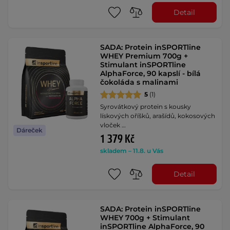
Detail
SADA: Protein inSPORTline
WHEY Premium 700g +
Stimulant inSPORTline
AlphaForce, 90 kapslí - bílá
čokoláda s malinami
5
(1)
Syrovátkový protein s kousky
lískových oříšků, arašídů, kokosových
vloček …
Dáreček
1 379 Kč
skladem – 11.8. u Vás
Detail
SADA: Protein inSPORTline
WHEY 700g + Stimulant
inSPORTline AlphaForce, 90