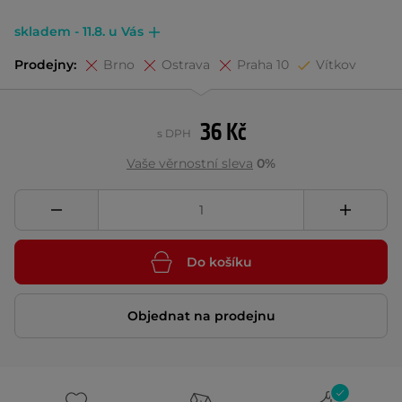
skladem - 11.8. u Vás
Prodejny:
Brno
Ostrava
Praha 10
Vítkov
36 Kč
s DPH
Vaše věrnostní sleva
0%
Do košíku
Objednat na prodejnu