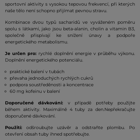
sportovní aktivity s vysokou tepovou frekvencí, při kterých
naše tělo není schopno přijímat pevnou stravu.
Kombinace dvou typů sacharidů ve vyváženém poměru
spolu s látkami, jako jsou beta-alanin, cholin a vitamin B3,
společně přispívají ke snížení únavy a podpoře
energetického metabolismu.
Je určen pro:
rychlé doplnění energie v průběhu výkonu.
Doplnění energetického potenciálu.
praktické balení v tubách
převaha jednoduchých rychlých cukrů
podpora soustředěnosti a koncentrace
60 mg kofeinu v balení
Doporučené dávkování:
v případě potřeby použijte
během aktivity. Maximálně 4 tuby za den.Nepřekračujte
doporučené dávkování.
Použití:
odšroubujte uzávěr a odstraňte plombu. Po
otevření obsah tuby ihned spotřebujte.