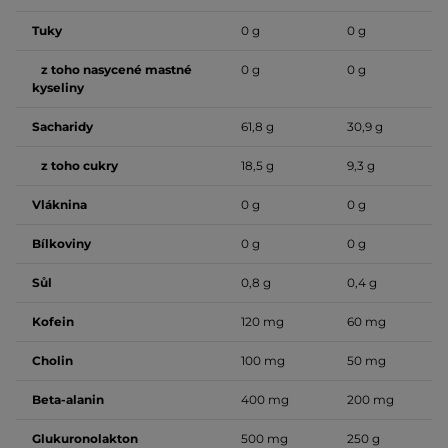
Tuky
0 g
0 g
z toho nasycené mastné
0 g
0 g
kyseliny
Sacharidy
61,8 g
30,9 g
z toho cukry
18,5 g
9,3 g
Vláknina
0 g
0 g
Bílkoviny
0 g
0 g
Sůl
0,8 g
0,4 g
Kofein
120 mg
60 mg
Cholin
100 mg
50 mg
Beta-alanin
400 mg
200 mg
Glukuronolakton
500 mg
250 g