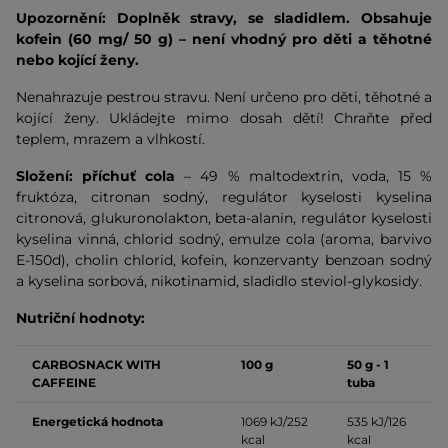
Upozornění: Doplněk stravy, se sladidlem. Obsahuje
kofein (60 mg/ 50 g) – není vhodný pro děti a těhotné
nebo kojící ženy.
Nenahrazuje pestrou stravu. Není určeno pro děti, těhotné a
kojící ženy. Ukládejte mimo dosah dětí! Chraňte před
teplem, mrazem a vlhkostí.
Složení: příchuť cola
– 49 % maltodextrin, voda, 15 %
fruktóza, citronan sodný, regulátor kyselosti kyselina
citronová, glukuronolakton, beta-alanin, regulátor kyselosti
kyselina vinná, chlorid sodný, emulze cola (aroma, barvivo
E-150d), cholin chlorid, kofein, konzervanty benzoan sodný
a kyselina sorbová, nikotinamid, sladidlo steviol-glykosidy.
Nutriční hodnoty:
CARBOSNACK WITH
100 g
50 g - 1
CAFFEINE
tuba
Energetická hodnota
1069 kJ/252
535 kJ/126
kcal
kcal