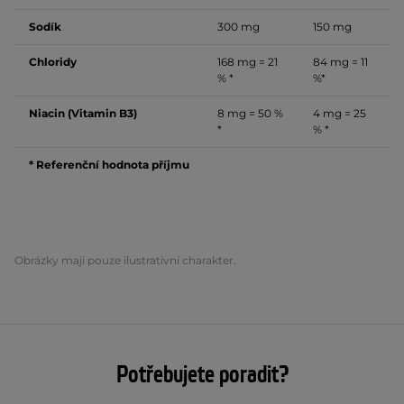
Sodík
300 mg
150 mg
Chloridy
168 mg = 21
84 mg = 11
% *
%*
Niacin (Vitamin B3)
8 mg = 50 %
4 mg = 25
*
% *
* Referenční hodnota příjmu
Obrázky mají pouze ilustrativní charakter.
Potřebujete poradit?