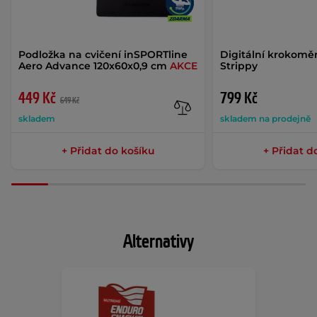
Podložka na cvičení inSPORTline
Digitální krokomě
Aero Advance 120x60x0,9 cm
AKCE
Strippy
449 Kč
799 Kč
649 Kč
skladem
skladem na prodejně
+ Přidat do košíku
+ Přidat d
Alternativy