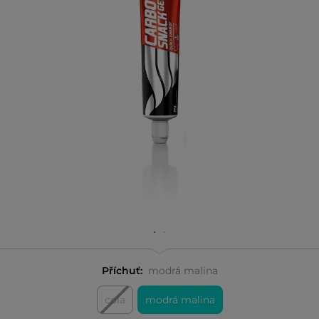
Příchuť:
modrá malina
cola
modrá malina