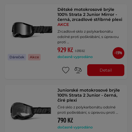
Dětské motokrosové brýle
100% Strata 2 Junior Mirror -
černá, zrcadlové stříbrné plexi
AKCE
Zrcadlové sklo z polykarbonátu
odolné proti poškrábání, s úpravou
proti …
929 Kč
1 090 Kč
-15%
dočasně vyprodáno
Dáreček
Akce
Detail
Juniorské motokrosové brýle
100% Strata 2 Junior - černá,
čiré plexi
Čiré sklo z polykarbonátu odolné
proti poškrábání, s úpravou proti …
790 Kč
dočasně vyprodáno