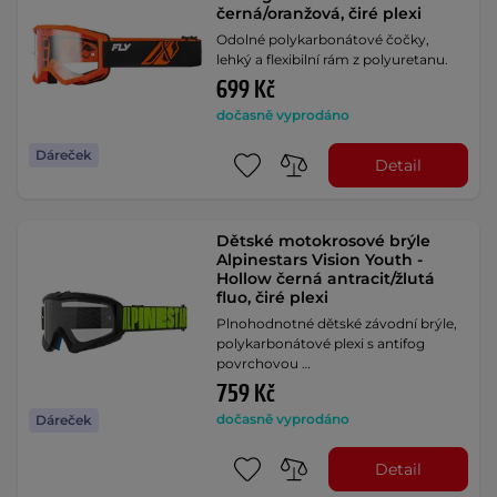
černá/oranžová, čiré plexi
Odolné polykarbonátové čočky,
lehký a flexibilní rám z polyuretanu.
699 Kč
dočasně vyprodáno
Dáreček
Detail
Dětské motokrosové brýle
Alpinestars Vision Youth -
Hollow černá antracit/žlutá
fluo, čiré plexi
Plnohodnotné dětské závodní brýle,
polykarbonátové plexi s antifog
povrchovou …
759 Kč
dočasně vyprodáno
Dáreček
Detail