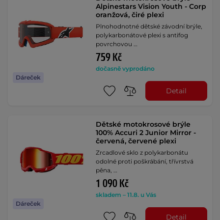
Alpinestars Vision Youth - Corp
oranžová, čiré plexi
Plnohodnotné dětské závodní brýle,
polykarbonátové plexi s antifog
povrchovou …
759 Kč
dočasně vyprodáno
Dáreček
Detail
Dětské motokrosové brýle
100% Accuri 2 Junior Mirror -
červená, červené plexi
Zrcadlové sklo z polykarbonátu
odolné proti poškrábání, třívrstvá
pěna, …
1 090 Kč
skladem – 11.8. u Vás
Dáreček
Detail