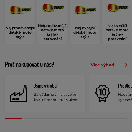
Nejprodávanější
Nejlevnější
Nejprodávanější
Nejlevnější
dětské moto
dětské moto
dětské moto
dětské moto
brýle -
brýle -
brýle
brýle
porovnání
porovnání
Proč nakupovat u nás?
Více výhod
Jsme výrobci
Prodlou
Zakládáme si na vysoké
Nadstan
kvalitě produktů i služeb.
vybrané