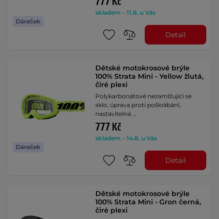
777 Kč
skladem – 11.8. u Vás
Dáreček
Detail
Dětské motokrosové brýle
100% Strata Mini - Yellow žlutá,
čiré plexi
Polykarbonátové nezamlžující se
sklo, úprava proti poškrábání,
nastavitelná …
777 Kč
skladem – 14.8. u Vás
Dáreček
Detail
Dětské motokrosové brýle
100% Strata Mini - Gron černá,
čiré plexi