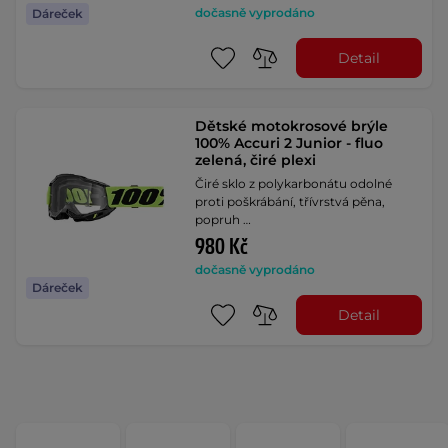
dočasně vyprodáno
Dáreček
Detail
Dětské motokrosové brýle
100% Accuri 2 Junior - fluo
zelená, čiré plexi
Čiré sklo z polykarbonátu odolné
proti poškrábání, třívrstvá pěna,
popruh …
980 Kč
dočasně vyprodáno
Dáreček
Detail