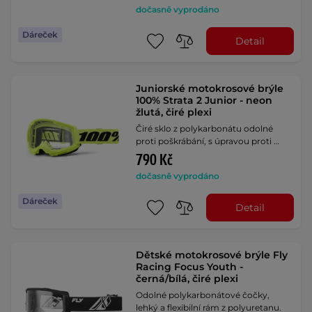
dočasně vyprodáno
Dáreček
Detail
Juniorské motokrosové brýle
100% Strata 2 Junior - neon
žlutá, čiré plexi
Čiré sklo z polykarbonátu odolné
proti poškrábání, s úpravou proti …
790 Kč
dočasně vyprodáno
Dáreček
Detail
Dětské motokrosové brýle Fly
Racing Focus Youth -
černá/bílá, čiré plexi
Odolné polykarbonátové čočky,
lehký a flexibilní rám z polyuretanu.