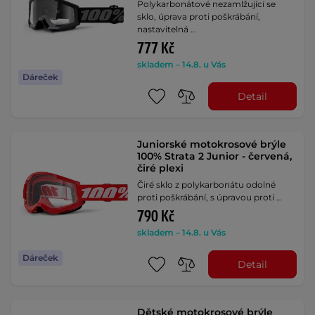
Polykarbonátové nezamlžující se
sklo, úprava proti poškrábání,
nastavitelná …
777 Kč
skladem – 14.8. u Vás
Dáreček
Detail
Juniorské motokrosové brýle
100% Strata 2 Junior - červená,
čiré plexi
Čiré sklo z polykarbonátu odolné
proti poškrábání, s úpravou proti …
790 Kč
skladem – 14.8. u Vás
Dáreček
Detail
Dětské motokrosové brýle