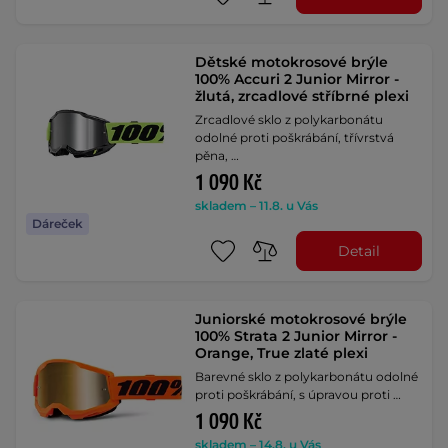
Dětské motokrosové brýle
100% Accuri 2 Junior Mirror -
žlutá, zrcadlové stříbrné plexi
Zrcadlové sklo z polykarbonátu
odolné proti poškrábání, třívrstvá
pěna, …
1 090 Kč
skladem – 11.8. u Vás
Dáreček
Detail
Juniorské motokrosové brýle
100% Strata 2 Junior Mirror -
Orange, True zlaté plexi
Barevné sklo z polykarbonátu odolné
proti poškrábání, s úpravou proti …
1 090 Kč
skladem – 14.8. u Vás