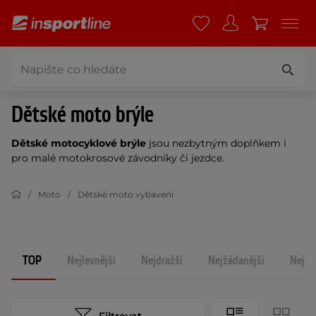
Dětské moto brýle
Dětské motocyklové brýle
jsou nezbytným doplňkem i
pro malé motokrosové závodníky či jezdce.
Moto
Dětské moto vybavení
TOP
Nejlevnější
Nejdražší
Nejžádanější
Nejno
Filtrovat