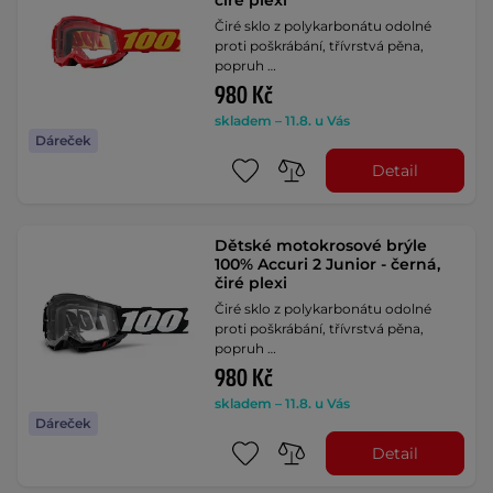
čiré plexi
Čiré sklo z polykarbonátu odolné
proti poškrábání, třívrstvá pěna,
popruh …
980 Kč
skladem – 11.8. u Vás
Dáreček
Detail
Dětské motokrosové brýle
100% Accuri 2 Junior - černá,
čiré plexi
Čiré sklo z polykarbonátu odolné
proti poškrábání, třívrstvá pěna,
popruh …
980 Kč
skladem – 11.8. u Vás
Dáreček
Detail