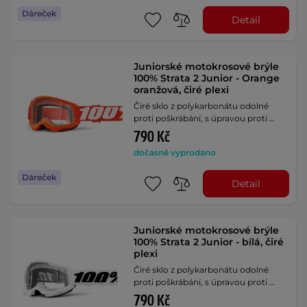
Dáreček
Detail
Juniorské motokrosové brýle
100% Strata 2 Junior - Orange
oranžová, čiré plexi
Čiré sklo z polykarbonátu odolné
proti poškrábání, s úpravou proti …
790 Kč
dočasně vyprodáno
Dáreček
Detail
Juniorské motokrosové brýle
100% Strata 2 Junior - bílá, čiré
plexi
Čiré sklo z polykarbonátu odolné
proti poškrábání, s úpravou proti …
790 Kč