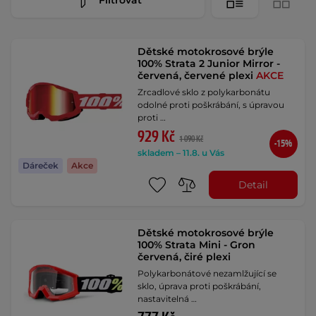
Dětské motokrosové brýle
100% Strata 2 Junior Mirror -
červená, červené plexi
AKCE
Zrcadlové sklo z polykarbonátu
odolné proti poškrábání, s úpravou
proti …
929 Kč
1 090 Kč
-15%
skladem – 11.8. u Vás
Dáreček
Akce
Detail
Dětské motokrosové brýle
100% Strata Mini - Gron
červená, čiré plexi
Polykarbonátové nezamlžující se
sklo, úprava proti poškrábání,
nastavitelná …