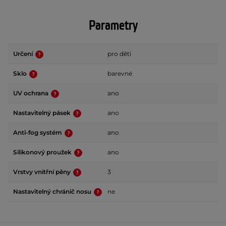
Parametry
Určení
pro děti
Sklo
barevné
UV ochrana
ano
Nastavitelný pásek
ano
Anti-fog systém
ano
Silikonový proužek
ano
Vrstvy vnitřní pěny
3
Nastavitelný chránič nosu
ne