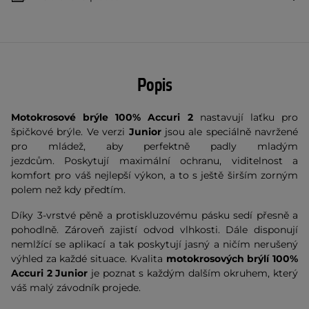
Popis
Motokrosové brýle 100% Accuri 2
nastavují laťku pro
špičkové brýle. Ve verzi
Junior
jsou ale speciálně navržené
pro mládež, aby perfektně padly mladým
jezdcům. Poskytují maximální ochranu, viditelnost a
komfort pro váš nejlepší výkon, a to s ještě širším zorným
polem než kdy předtím.
Díky 3-vrstvé pěně a protiskluzovému pásku sedí přesně a
pohodlně. Zároveň zajistí odvod vlhkosti. Dále disponují
nemlžící se aplikací a tak poskytují jasný a ničím nerušený
výhled za každé situace. Kvalita
motokrosových brýlí 100%
Accuri 2 Junior
je poznat s každým dalším okruhem, který
váš malý závodník projede.