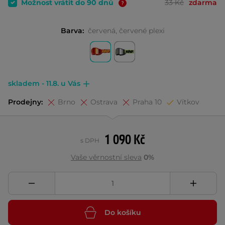
Možnost vrátit do 90 dnů
33 Kč
zdarma
Barva:
červená, červené plexi
skladem - 11.8. u Vás
Prodejny:
Brno
Ostrava
Praha 10
Vítkov
1 090 Kč
s DPH
Vaše věrnostní sleva
0%
Do košíku