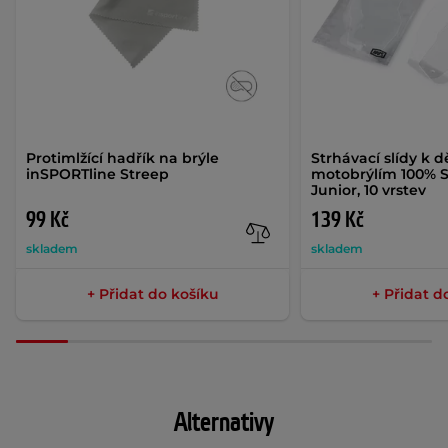
Protimlžící hadřík na brýle
Strhávací slídy k 
inSPORTline Streep
motobrýlím 100% St
Junior, 10 vrstev
99 Kč
139 Kč
skladem
skladem
+ Přidat do košíku
+ Přidat d
Alternativy