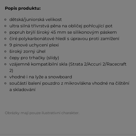
Popis produktu:
dětská/juniorská velikost
ultra silná třívrstvá pěna na obličej pohlcující pot
popruh brýlí široký 45 mm se silikonovým páskem
čiré polykarbonátové hledí s úpravou proti zamlžení
9 pinové uchycení plexi
široký zorný úhel
čepy pro trhačky (slídy)
vzájemně kompatibilní skla (Strata 2/Accuri 2/Racecraft
2)
vhodné i na lyže a snowboard
součástí balení pouzdro z mikrovlákna vhodné na čištění
a skladování
Obrázky mají pouze ilustrativní charakter.