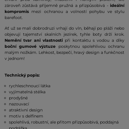
zároveň zůstává příjemně pružná a přizpůsobivá -
ideální
kompromis
mezi ochranou a volností pohybu ve stylu
barefoot.
Ať už se malí dobrodruzi vrhají do vln, běhají po pláži nebo
objevují tajemství skalních jezírek, tyhle boty drží krok.
Nemění tvar ani vlastnosti
při kontaktu s vodou a díky
boční gumové výztuze
poskytnou spolehlivou ochranu
malým nožkám. Lehkost, bezpečí, hravý design a funkčnost
v jednom!
Technický popis:
rychleschnoucí látka
vyjímatelná stélka
prodyšné
nazouvací
atraktivní design
motiv s delfínem
spolehlivá, robustní, ale přitom přizpůsobivá, poddajná
podrážka