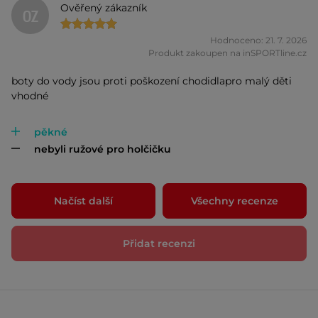
Ověřený zákazník
OZ
Hodnoceno: 21. 7. 2026
Produkt zakoupen na inSPORTline.cz
boty do vody jsou proti poškození chodidlapro malý děti
vhodné
pěkné
nebyli ružové pro holčičku
Načíst další
Všechny recenze
Přidat recenzi