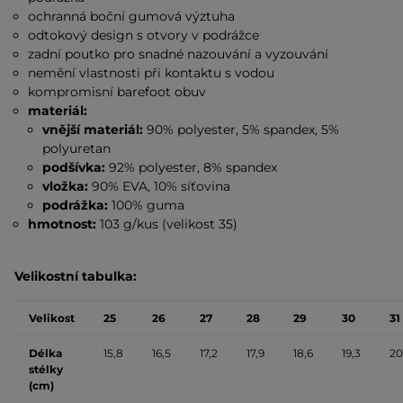
ochranná boční gumová výztuha
odtokový design s otvory v podrážce
zadní poutko pro snadné nazouvání a vyzouvání
nemění vlastnosti při kontaktu s vodou
kompromisní barefoot obuv
materiál:
vnější materiál:
90%
polyester, 5% spandex, 5%
polyuretan
podšívka:
92% polyester, 8% spandex
vložka:
90% EVA, 10% síťovina
podrážka:
100% guma
hmotnost:
103 g/kus (velikost 35)
Velikostní tabulka:
Velikost
25
26
27
28
29
30
31
Délka
15,8
16,5
17,2
17,9
18,6
19,3
20
stélky
(cm)