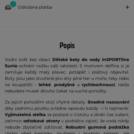
Odložená platba
Popis
Vodní svět bez obav!
Dětské boty do vody inSPORTline
Sunio
ochrání nožku vaší ratolesti. S motivem delfína si je
zamiluje každý malý plavec, potápěč i plážový objevitel.
Boty jsou jako stvořené pro dny plné her u moře, řeky nebo
na koupališti -
lehké
,
prodyšné
a
rychleschnoucí
, takže
nebudete muset dlouho čekat na suché ponožky.
Za jejich pohodlím stojí chytré detaily.
Snadné nazouvání
díky zadnímu poutku zvládne opravdu každý - i ti nejmenší.
Vyjímatelná stélka
se postará o čistotu a zkrátí čas sušení,
zatímco
odtokové otvory
v podrážce zajistí, že voda nikdy
nebude zbytečně zdržovat.
Robustní gumová podrážka
chrání před kamínky, mušlemi i horkým pískem, ale