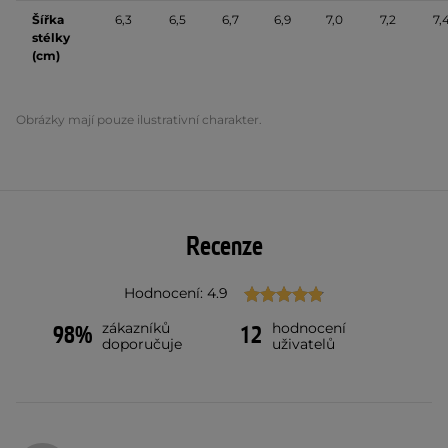
Šířka
6,3
6,5
6,7
6,9
7,0
7,2
7,
stélky
(cm)
Obrázky mají pouze ilustrativní charakter.
Recenze
Hodnocení: 4.9
zákazníků
hodnocení
98%
12
doporučuje
uživatelů