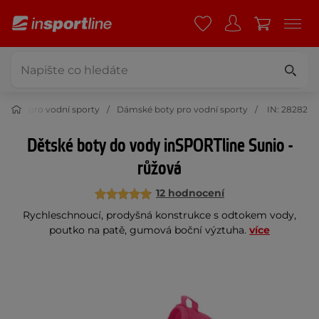
Boty pro vodní sporty
Dámské boty pro vodní sporty
IN: 28282
Dětské boty do vody inSPORTline Sunio -
růžová
12 hodnocení
Rychleschnoucí, prodyšná konstrukce s odtokem vody,
poutko na patě, gumová boční výztuha.
více