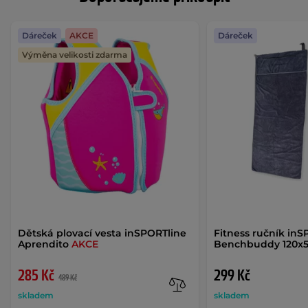
Dáreček
AKCE
Dáreček
Výměna velikosti zdarma
Dětská plovací vesta inSPORTline
Fitness ručník inS
Aprendito
AKCE
Benchbuddy 120x
285 Kč
299 Kč
489 Kč
skladem
skladem