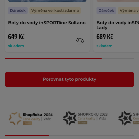
Dáreček
Výměna velikosti zdarma
Dáreček
Výměna ve
Boty do vody inSPORTline Soltano
Boty do vody inSP
Lady
649 Kč
689 Kč
skladem
skladem
Porovnat tyto produkty