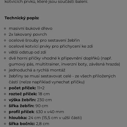
kotvících prvků, které jsou součástí balení.
Technický popis:
masivní bukové dřevo
2x lakovaný povrch
ocelové šrouby pro sestavení žebřin
ocelové kotvící prvky pro přichycení ke zdi
větší odstup od zdi
dvě horní příčky vhodné k připevnění doplňků (např.
gumový pás, multitrainer, inverzní boty, závěsná hrazda)
jednoduchá a rychlá montáž
žebřiny se musí sestavovat celé - ze všech přiložených
částí (nelze například vynechat příčku)
počet příček:
11+2
rozteč příček:
18 cm
výška žebřin:
230 cm
šířka žebřin:
90 cm
profil příček
: š30 x v40 mm
hloubka:
24 cm (15,5 cm v užší části)
šířka bočnic:
2,8 cm