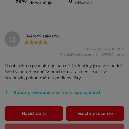
96%
8
doporučuje
uživatelů
Ověřený zákazník
OZ
Hodnoceno: 4. 10. 2019
Produkt zakoupen na inSPORTline.cz
Na obrázku u produktu je patrné, že žebřiny jsou ve spodní
časti vzadu zkosené. V praxi tomu tak není, musí se
doupravit, pokud máte u podlahy lišty
Super provedení, maximální spokojenost
Načíst další
Všechny recenze