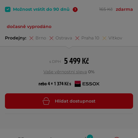
Možnost vrátit do 90 dnů
165 Kč
zdarma
dočasně vyprodáno
Prodejny:
Brno
Ostrava
Praha 10
Vítkov
5 499 Kč
s DPH
Vaše věrnostní sleva
0%
nebo 4 × 1 374 Kč s
Hlídat dostupnost