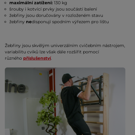
maximální zatížení:
130 kg
šrouby i kotvící prvky jsou součástí balení
žebřiny jsou doručovány v rozloženém stavu
žebřiny
ne
disponují spodním výřezem pro lištu
Žebřiny jsou skvělým univerzálním cvičebním nástrojem,
variabilitu cviků lze však dále rozšířit pomocí
různého
příslušenství
.