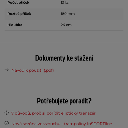
Počet příček
13 ks
Rozteč příček
180 mm
Hloubka
24 cm
Dokumenty ke stažení
Návod k použití (.pdf)
Potřebujete poradit?
7 důvodů, proč si pořídit eliptický trenažér
Nová sezóna ve vzduchu - trampolíny inSPORTline