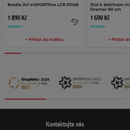
Bradla 2v1 inSPORTline LCR-11114B
Stůl k žebřinám i
Dremar 90 cm
1 890 Kč
1 690 Kč
skladem
skladem
+ Přidat do košíku
+ Přidat d
Kontaktujte nás