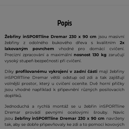
Popis
Žebřiny inSPORTline
Dremar 230 x 90 cm
jsou masivní
žebřiny z odolného bukového dřeva s kvalitním
2x
lakovaným povrchem
vhodné pro domácí cvičení.
Precizní zpracování a maximální
nosnost 130 kg
zaručují
vysoký stupeň bezpečnosti při cvičení.
Díky
profilovanému vykrojení v zadní části
mají žebřiny
inSPORTline Dremar větší odstup od zdi a tak zajišťují
volnější prostor, který u cvičení oceníte. Dvě horní příčky
jsou vhodné například k připevnění různých posilovacích
doplňků.
Jednoduchá a rychlá montáž se u žebřin inSPORTline
Dremar provádí pevnými ocelovými šrouby. Navíc
jsou
žebřiny inSPORTline Dremar 230 x 90 cm
navrženy
tak, aby se dobře připevňovaly ke zdi a to pomocí kovových