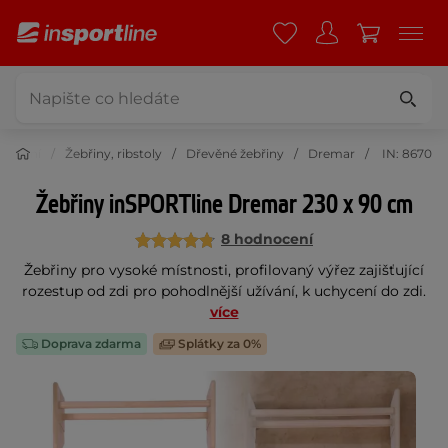
cvičení
Žebřiny, ribstoly
Dřevěné žebřiny
Dremar
IN: 8670
Žebřiny inSPORTline Dremar 230 x 90 cm
8 hodnocení
Žebřiny pro vysoké místnosti, profilovaný výřez zajišťující
rozestup od zdi pro pohodlnější užívání, k uchycení do zdi.
více
Doprava zdarma
Splátky za 0%