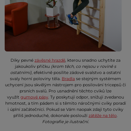
Díky pevné
závěsné hrazdě
, kterou snadno uchytíte za
jakoukoliv příčku
(krom těch, co nejsou v rovině s
ostatními)
, efektivně posílíte zádové svalstvo a ostatní
svaly horní poloviny těla.
Bradla
se stejným systémem
uchycení jsou skvělým nástrojem pro posilování tricepsů či
prsních svalů. Pro usnadnění těchto cviků lze
využít
gumové pásy
. Ty poskytují odpor, snižují zvedanou
hmotnost, a tím pádem si s těmito náročnými cviky poradí
i úplní začátečníci. Pokud se Vám naopak zdají tyto cviky
příliš jednoduché, dokonale poslouží
zátěže na tělo
.
Fotografie je ilustrační.