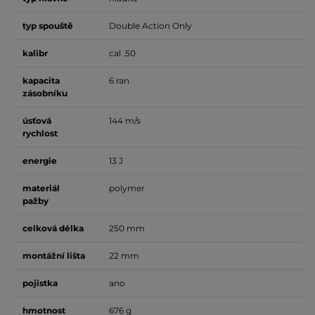
typ spouště
Double Action Only
kalibr
cal .50
kapacita
6 ran
zásobníku
úsťová
144 m/s
rychlost
energie
13 J
materiál
polymer
pažby
celková délka
250 mm
montážní lišta
22 mm
pojistka
ano
hmotnost
676 g