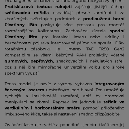
Druhá generace nabízí také řadu ergonomických vylepšení.
Protiskluzová textura rukojeti
zajišťuje jistější úchop,
světlovodná mířidla
usnadňují přesné zamíření i za
zhoršených světelných podmínek a
prodloužená horní
Picatinny lišta
poskytuje více prostoru pro montáž
rozměrnějšího kolimátoru. Zachována zůstala
spodní
Picatinny lišta
pro instalaci laseru nebo svítilny i
bezpečnostní pojistka integrovaná přímo ve spoušti. Díky
rotačnímu zásobníku je Umarex T4E TR50 Gen2
kompatibilní se všemi běžnými RAM projektily včetně
gumových
,
pepřových
, značkovacích i nekulatých střel,
což z něj činí mimořádně univerzální volbu pro široké
spektrum využití.
Tento model je navíc z výroby vybaven
integrovaným
červeným laserem
umístěným pod hlavní. Ten umožňuje
rychlejší a intuitivnější zamíření, aniž by omezoval
manipulaci se zbraní. Paprsek lze jednoduše
seřídit ve
vertikálním i horizontálním směru
pomocí přiloženého
imbusového klíče, takže si nastavení snadno přizpůsobíte.
Ovládání laseru je rychlé a pohodlné - jedním tlačítkem jej