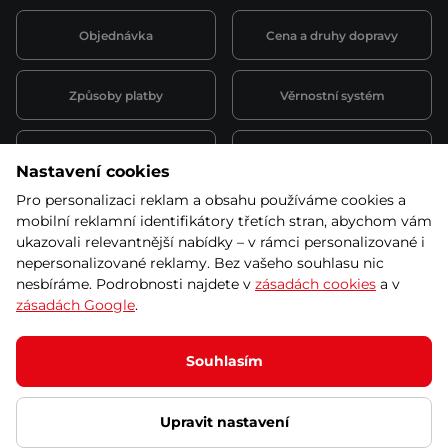
Objednávka
Cena a druhy dopravy
Způsoby platby
Věrnostní systém
Montáž a servis
Reklamace a záruka
Nastavení cookies
Pro personalizaci reklam a obsahu používáme cookies a
Půjčovna
Kariéra
mobilní reklamní identifikátory třetích stran, abychom vám
obchodní podmínky
ukazovali relevantnější nabídky – v rámci personalizované i
nepersonalizované reklamy. Bez vašeho souhlasu nic
nesbíráme. Podrobnosti najdete v
zásadách cookies
a v
zásadách Google
.
© 2026 SEVEN SPORT s.r.o Všechna práva vyhrazena
Podle zákona o evidenci tržeb je prodávající povinen vystavit
Souhlasím
kupujícímu účtenku.
Zároveň je povinen zaevidovat přijatou tržbu u správce daně online; v
případě technického výpadku pak nejpozději do 48 hodin.
Upravit nastavení
Ochrana osobních údajů
Nastavení cookies
Vnitřní oznamovací