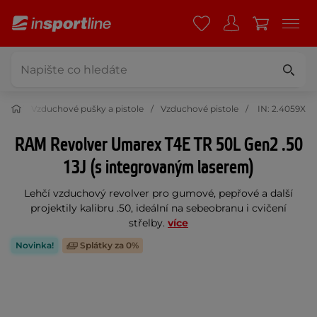
port
Vzduchové pušky a pistole
Vzduchové pistole
IN: 2.4059X
RAM Revolver Umarex T4E TR 50L Gen2 .50
13J (s integrovaným laserem)
Lehčí vzduchový revolver pro gumové, pepřové a další
projektily kalibru .50, ideální na sebeobranu i cvičení
střelby.
více
Novinka!
Splátky za 0%