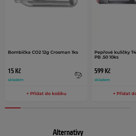
Bombička CO2 12g Crosman 1ks
Pepřové kuličky T
PB .50 10ks
15 Kč
599 Kč
skladem
skladem
+ Přidat do košíku
+ Přidat d
Alternativy