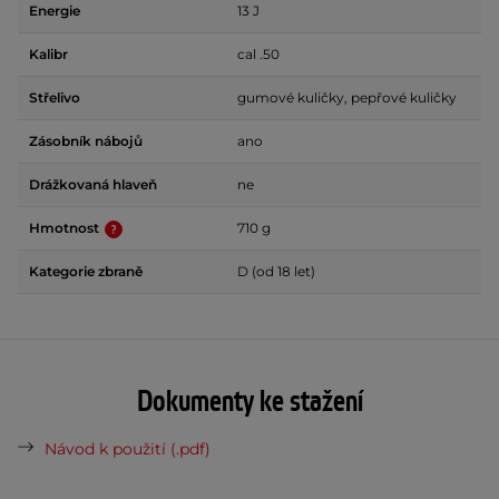
Energie
13 J
Kalibr
cal .50
Střelivo
gumové kuličky, pepřové kuličky
Zásobník nábojů
ano
Drážkovaná hlaveň
ne
Hmotnost
710 g
Kategorie zbraně
D (od 18 let)
Dokumenty ke stažení
Návod k použití (.pdf)