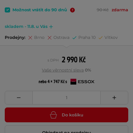
Možnost vrátit do 90 dnů
90 Kč
zdarma
skladem - 11.8. u Vás
Prodejny:
Brno
Ostrava
Praha 10
Vítkov
2 990 Kč
s DPH
Vaše věrnostní sleva
0%
nebo 4 × 747 Kč s
Do košíku
Objednat na prodejnu