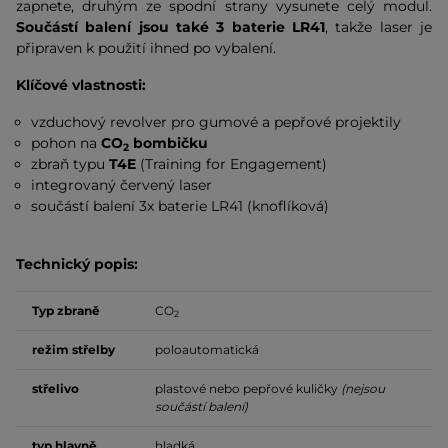
zapnete, druhým ze spodní strany vysunete celý modul.
Součástí balení jsou také 3 baterie LR41
, takže laser je
připraven k použití ihned po vybalení.
Klíčové vlastnosti:
vzduchový revolver pro gumové a pepřové projektily
pohon na
CO
bombičku
2
zbraň typu
T4E
(Training for Engagement)
integrovaný červený laser
součástí balení 3x baterie LR41 (knoflíková)
Technický popis:
Typ zbraně
CO
2
režim střelby
poloautomatická
střelivo
plastové nebo pepřové kuličky
(nejsou
součástí balení)
typ hlavně
hladká