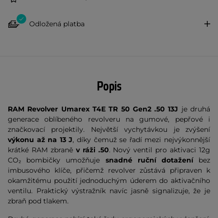
Odložená platba
Popis
RAM Revolver Umarex T4E TR 50 Gen2 .50 13J
je druhá
generace oblíbeného revolveru na gumové, pepřové i
značkovací projektily. Největší vychytávkou je zvýšení
výkonu až na 13 J
, díky čemuž se řadí mezi nejvýkonnější
krátké RAM zbraně
v ráži .50
. Nový ventil pro aktivaci 12g
CO₂ bombičky umožňuje
snadné ruční dotažení
bez
imbusového klíče, přičemž revolver zůstává připraven k
okamžitému použití jednoduchým úderem do aktivačního
ventilu. Praktický výstražník navíc jasně signalizuje, že je
zbraň pod tlakem.