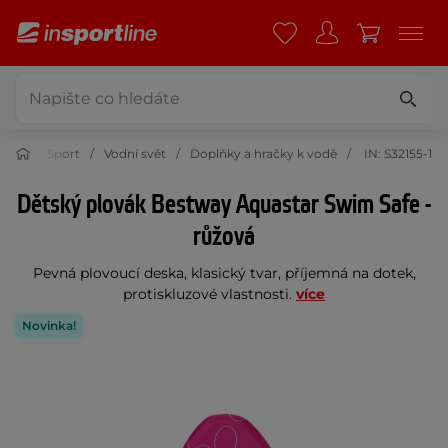
Sport
Vodní svět
Doplňky a hračky k vodě
IN: S32155-1
Dětský plovák Bestway Aquastar Swim Safe -
růžová
Pevná plovoucí deska, klasický tvar, příjemná na dotek,
protiskluzové vlastnosti.
více
Novinka!