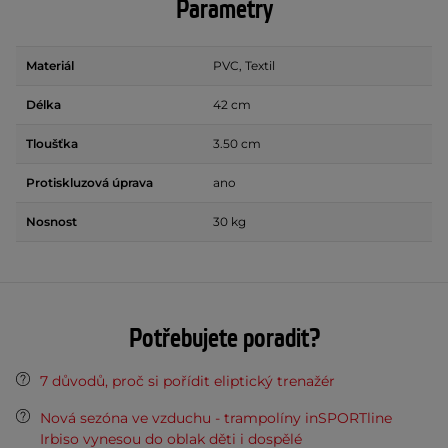
Parametry
Materiál
PVC, Textil
Délka
42 cm
Tloušťka
3.50 cm
Protiskluzová úprava
ano
Nosnost
30 kg
Potřebujete poradit?
7 důvodů, proč si pořídit eliptický trenažér
Nová sezóna ve vzduchu - trampolíny inSPORTline
Irbiso vynesou do oblak děti i dospělé