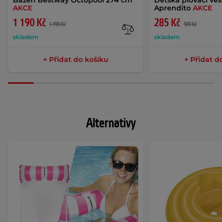
Bazén Bestway Octopool 274 cm
Dětská plovací ve
AKCE
Aprendito
AKCE
1 190 Kč
285 Kč
1 490 Kč
489 Kč
skladem
skladem
+ Přidat do košíku
+ Přidat d
Alternativy