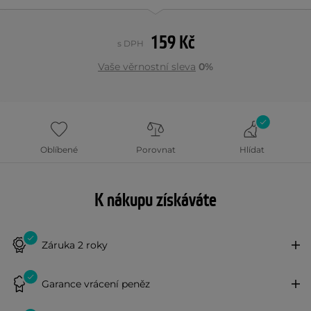
159 Kč
s DPH
Vaše věrnostní sleva
0%
Oblíbené
Porovnat
Hlídat
K nákupu získáváte
Záruka 2 roky
Garance vrácení peněz