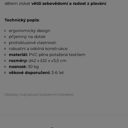
dětem získat
větší sebevědomí a radost z plavání
.
Technický popis:
ergonomický design
příjemný na dotek
protiskluzové vlastnosti
robustní a odolná konstrukce
materiál:
PVC pěna potažená textilem
rozměry:
d42 x š32 x v3,5 cm
nosnost:
30 kg
věkové doporučení:
3-6 let
Obrázky mají pouze ilustrativní charakter.