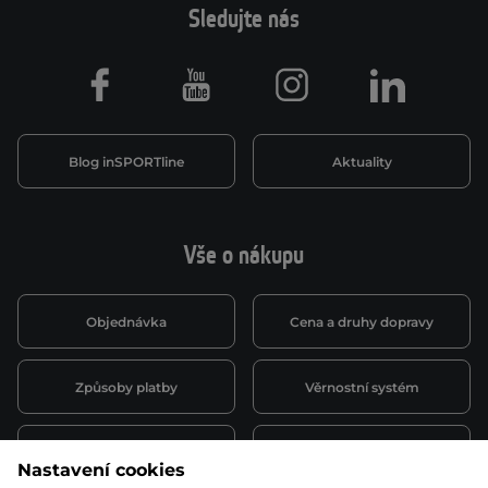
Sledujte nás
Facebook
Youtube
Instagram
LinkedIn
Blog inSPORTline
Aktuality
Vše o nákupu
Objednávka
Cena a druhy dopravy
Způsoby platby
Věrnostní systém
Montáž a servis
Reklamace a záruka
Nastavení cookies