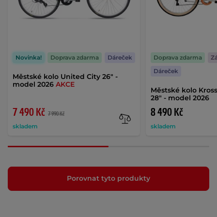
Novinka!
Doprava zdarma
Dáreček
Doprava zdarma
Zá
Dáreček
Městské kolo United City 26" -
model 2026
AKCE
Městské kolo Kross
28" - model 2026
7 490 Kč
8 490 Kč
7 990 Kč
skladem
skladem
Porovnat tyto produkty