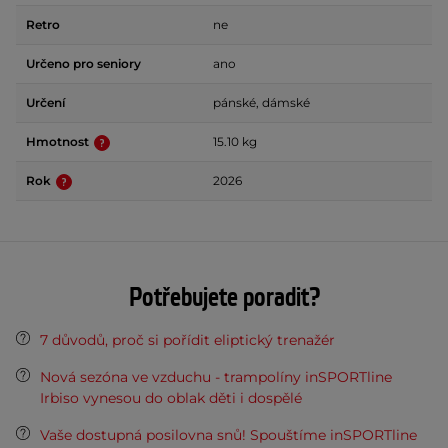
Retro
ne
Určeno pro seniory
ano
Určení
pánské, dámské
Hmotnost
15.10 kg
Rok
2026
Potřebujete poradit?
7 důvodů, proč si pořídit eliptický trenažér
Nová sezóna ve vzduchu - trampolíny inSPORTline
Irbiso vynesou do oblak děti i dospělé
Vaše dostupná posilovna snů! Spouštíme inSPORTline