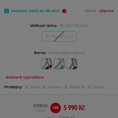
Možnost vrátit do 90 dnů
180 Kč
zdarma
Velikost rámu:
18" (160-175 cm)
18" (160-175 cm)
Barva:
mátová/petrolejová
dočasně vyprodáno
Prodejny:
Brno
Ostrava
Praha 10
Vítkov
8 990 Kč
5 990 Kč
-33%
s DPH