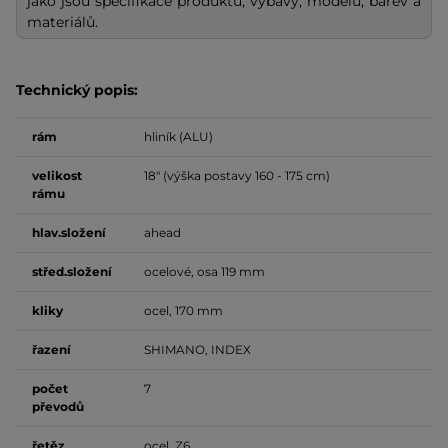
jako jsou specifikace produktů, výbavy, modelů, barev a
materiálů.
Technický popis:
rám
hliník (ALU)
velikost
18" (výška postavy 160 - 175 cm)
rámu
hlav.složení
ahead
střed.složení
ocelové, osa 119 mm
kliky
ocel, 170 mm
řazení
SHIMANO, INDEX
počet
7
převodů
řetěz
ocel, Z6