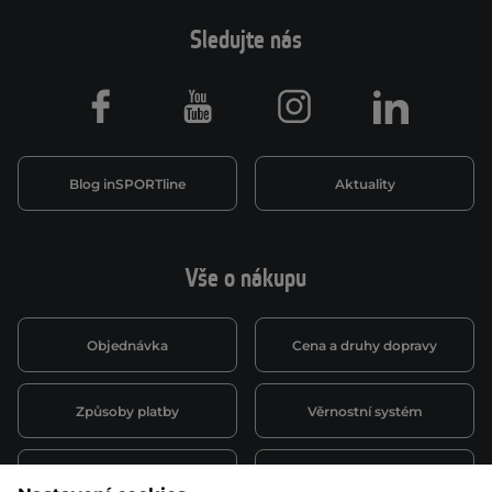
Sledujte nás
Facebook
Youtube
Instagram
LinkedIn
Blog inSPORTline
Aktuality
Vše o nákupu
Objednávka
Cena a druhy dopravy
Způsoby platby
Věrnostní systém
Montáž a servis
Reklamace a záruka