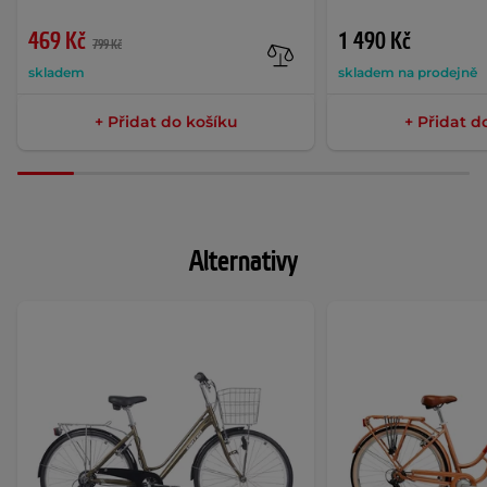
469 Kč
1 490 Kč
799 Kč
skladem
skladem na prodejně
+ Přidat do košíku
+ Přidat d
Alternativy