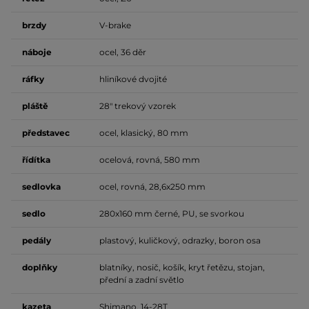
brzdy
V-brake
náboje
ocel, 36 děr
ráfky
hliníkové dvojité
pláště
28" trekový vzorek
představec
ocel, klasický, 80 mm
řídítka
ocelová, rovná, 580 mm
sedlovka
ocel, rovná, 28,6x250 mm
sedlo
280x160 mm černé, PU, se svorkou
pedály
plastový, kuličkový, odrazky, boron osa
doplňky
blatníky, nosič, košík, kryt řetězu, stojan,
přední a zadní světlo
kazeta
Shimano, 14-28T