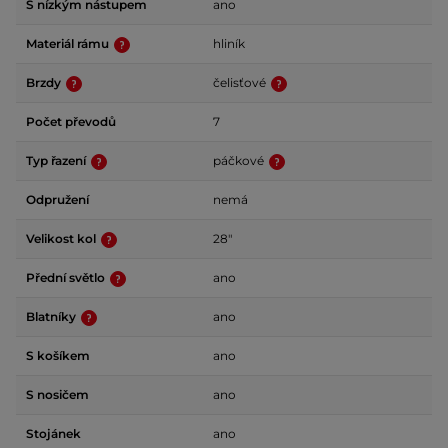
S nízkým nástupem
ano
Materiál rámu
hliník
Brzdy
čelisťové
Počet převodů
7
Typ řazení
páčkové
Odpružení
nemá
Velikost kol
28"
Přední světlo
ano
Blatníky
ano
S košíkem
ano
S nosičem
ano
Stojánek
ano