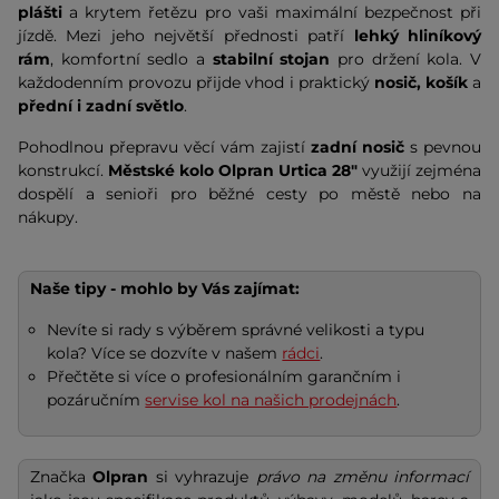
plášti
a krytem řetězu pro vaši maximální bezpečnost při
jízdě. Mezi jeho největší přednosti patří
lehký hliníkový
rám
, komfortní sedlo a
stabilní stojan
pro držení kola. V
každodenním provozu přijde vhod i praktický
nosič, košík
a
přední i zadní světlo
.
Pohodlnou přepravu věcí vám zajistí
zadní nosič
s pevnou
konstrukcí.
Městské kolo Olpran Urtica 28"
využijí zejména
dospělí a senioři pro běžné cesty po městě nebo na
nákupy.
Naše tipy - mohlo by Vás zajímat:
Nevíte si rady s výběrem správné velikosti a typu
kola? Více se dozvíte v našem
rádci
.
Přečtěte si více o profesionálním garančním i
pozáručním
servise kol na našich prodejnách
.
Značka
Olpran
si vyhrazuje
právo na změnu informací