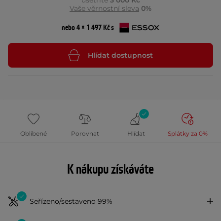
ušetříte
3 000 Kč
Vaše věrnostní sleva
0%
nebo 4 × 1 497 Kč s
Hlídat dostupnost
Oblíbené
Porovnat
Hlídat
Splátky za 0%
K nákupu získáváte
Seřízeno/sestaveno 99%