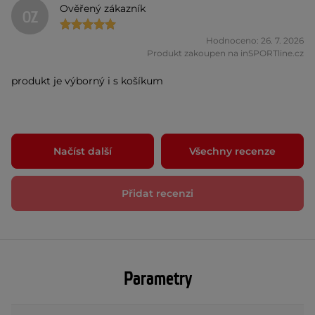
Ověřený zákazník
OZ
Hodnoceno: 26. 7. 2026
Produkt zakoupen na inSPORTline.cz
produkt je výborný i s košíkum
Načíst další
Všechny recenze
Přidat recenzi
Parametry