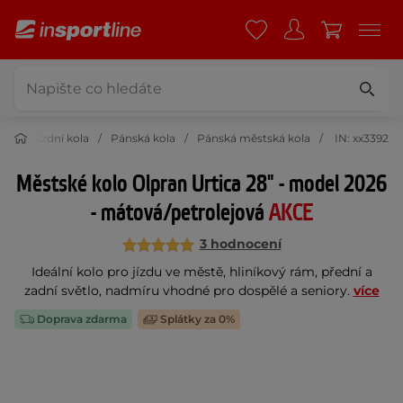
ika
Jízdní kola
Pánská kola
Pánská městská kola
IN: xx3392
Městské kolo Olpran Urtica 28" - model 2026
- mátová/petrolejová
AKCE
3 hodnocení
Ideální kolo pro jízdu ve městě, hliníkový rám, přední a
zadní světlo, nadmíru vhodné pro dospělé a seniory.
více
Doprava zdarma
Splátky za 0%