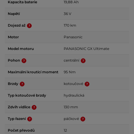
Kapacita baterie
19,88 Ah
Napětí
36 V
Dojezd až
170 km
Motor
Panasonic
Model motoru
PANASONIC GX Ultimate
Pohon
centrální
Maximální kroutící moment
95 Nm
Brzdy
kotoučové
Typ kotoučové brzdy
hydraulická
Zdvih vidlice
130 mm
Typ řazení
páčkové
Počet převodů
12