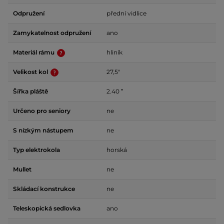
Odpružení
přední vidlice
Zamykatelnost odpružení
ano
Materiál rámu
hliník
Velikost kol
27,5"
Šířka pláště
2.40 ʺ
Určeno pro seniory
ne
S nízkým nástupem
ne
Typ elektrokola
horská
Mullet
ne
Skládací konstrukce
ne
Teleskopická sedlovka
ano