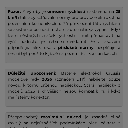
Pozor:
Z výroby je
omezení rychlosti
nastaveno na
25
km/h
tak, aby splňovalo normy pro provoz elektrokol na
pozemních komunikacích. Při překročení této rychlosti
se asistence pomocí motoru automaticky vypne. I když
lze u některých značek rychlostní limit přenastavit na
vyšší hodnotu, je třeba si uvědomit, že v takovém
případě již elektrokolo
příslušné normy
nesplňuje a
nesmí být použito k jízdě na pozemních komunikacích!
Důležité upozornění:
Baterie elektrokol Crussis
modelové řady
2026
(označení „
.11
“) nabíjejte pouze
novou, k tomu určenou nabíječkou. Starší nabíječky z
modelů 2025 a dřívějších nejsou kompatibilní, i když
mají stejný konektor.
Předpokládaný
maximální dojezd
je zásadně silně
závislý na nejrůznějších podmínkách. Mezi některé z