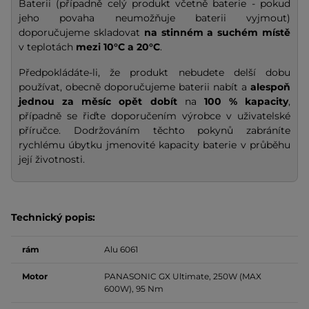
Baterii (případně celý produkt včetně baterie - pokud
jeho povaha neumožňuje baterii vyjmout)
doporučujeme skladovat
na stinném a suchém místě
v teplotách
mezi 10°C a 20°C
.
Předpokládáte-li, že produkt nebudete delší dobu
používat, obecně doporučujeme baterii nabít a
alespoň
jednou za měsíc opět dobít
na
100 % kapacity
,
případně se řiďte doporučením výrobce v uživatelské
příručce. Dodržováním těchto pokynů zabráníte
rychlému úbytku jmenovité kapacity baterie v průběhu
její životnosti.
Technický popis:
rám
Alu 6061
Motor
PANASONIC GX Ultimate, 250W (MAX
600W), 95 Nm