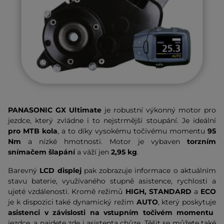
PANASONIC GX Ultimate
je robustní výkonný motor pro
jezdce, který zvládne i to nejstrmější stoupání. Je ideální
pro MTB kola
, a to díky vysokému točivému momentu
95
Nm
a nízké hmotnosti. Motor je vybaven
torzním
snímačem šlapání
a
váží jen
2,95 kg
.
Barevný
LCD displej
pak zobrazuje informace o aktuálním
stavu baterie, využívaného stupně asistence, rychlosti a
ujeté vzdálenosti. Kromě režimů
HIGH, STANDARD
a
ECO
je k dispozici také dynamický režim
AUTO
, který poskytuje
asistenci v závislosti na vstupním točivém momentu
jezdce, a najdete zde i asistenta chůze. Těšit se můžete také