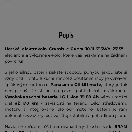
Popis
Horské elektrokolo Crussis e-Guera 10.11 715Wh 27,5"
–
elegantní a výkonné e-kolo, které vás nezklame na žádném
povrchu!
S jeho silnou baterií získáte svobodu pohybu, jakou jste si
vždy přáli. Tento luxusní model z desítkové řady je vybaven
špičkovým motorem
Panasonic GX Ultimate
, který je tak
nenápadný, že si ho na první pohled ani nevšimnete.
Vysokokapacitní baterie LG Li-ion 19,88 Ah
vám umožní
ujet
až 170 km
v závislosti na terénu! Díky středovému
motoru a integrované (ale odnímatelné) baterii je rám
dokonale vyvážený, což zajišťuje stabilní a pohodlnou jízdu.
Navíc se můžete těšit na dvanácti-rychlostní sadu
SRAM