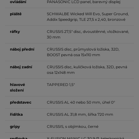
ovládání
PANASONIC LCD panel, barevný displej
pláště
SCHWALBE Wicked Will Evo, Super Ground,
Addix Speedgrip, TLE 27,5 x 2,40, bronzové
ráfky
CRUSSIS 27,5" disc, dvoustěnné, vložkované,
30 mm
náboj přední
CRUSSIS disc, průmyslová ložiska, 32D,
BOOST pevná osa 15x110 mm
náboj zadní
CRUSSIS disc, kuličková ložiska, 32D, pevná
osa 12x148 mm
hlavové
TAPPERED 1,5"
složení
představec
CRUSSIS AL 40 nebo 50 mm, úhel 0°
řídítka
CRUSSIS AL 31,8 mm, šířka 720 mm
gripy
CRUSSIS, s objímkou, černé
sedlovka
X-FUSION MANIC LC 30,9 Ø, teleskopická,