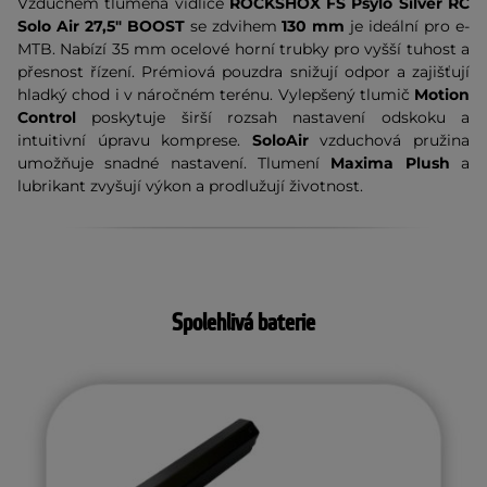
Vzduchem tlumená vidlice
ROCKSHOX FS Psylo Silver RC
Solo Air 27,5" BOOST
se zdvihem
130 mm
je ideální pro e-
MTB. Nabízí 35 mm ocelové horní trubky pro vyšší tuhost a
přesnost řízení. Prémiová pouzdra snižují odpor a zajišťují
hladký chod i v náročném terénu. Vylepšený tlumič
Motion
Control
poskytuje širší rozsah nastavení odskoku a
intuitivní úpravu komprese.
SoloAir
vzduchová pružina
umožňuje snadné nastavení. Tlumení
Maxima Plush
a
lubrikant zvyšují výkon a prodlužují životnost.
Spolehlivá baterie