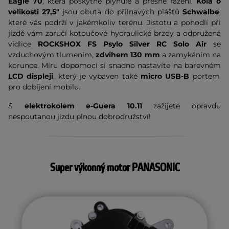
Eagle 70
, která poskytne plynulé a přesné řazení.
Kola o
velikosti 27,5"
jsou obuta do přilnavých plášťů
Schwalbe
,
které vás podrží v jakémkoliv terénu. Jistotu a pohodlí při
jízdě vám zaručí kotoučové hydraulické brzdy a odpružená
vidlice
ROCKSHOX FS Psylo Silver RC Solo Air
se
vzduchovým tlumením,
zdvihem 130 mm
a zamykáním na
korunce. Míru dopomoci si snadno nastavíte na barevném
LCD displeji
, který je vybaven také
micro USB-B
portem
pro dobíjení mobilu.
S
elektrokolem e-Guera 10.11
zažijete opravdu
nespoutanou jízdu plnou dobrodružství!
Super výkonný motor PANASONIC