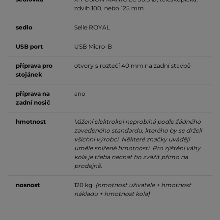
zdvih 100, nebo 125 mm
sedlo
Selle ROYAL
USB port
USB Micro-B
příprava pro
otvory s roztečí 40 mm na zadní stavbě
stojánek
příprava na
ano
zadní nosič
hmotnost
Vážení elektrokol neprobíhá podle žádného
zavedeného standardu, kterého by se drželi
všichni výrobci. Některé značky uvádějí
uměle snížené hmotnosti. Pro zjištění váhy
kola je třeba nechat ho zvážit přímo na
prodejně.
nosnost
120 kg
(hmotnost uživatele + hmotnost
nákladu + hmotnost kola)