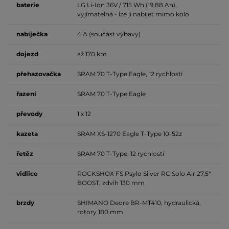
baterie
LG Li-Ion 36V / 715 Wh (19,88 Ah),
vyjímatelná - lze ji nabíjet mimo kolo
nabíječka
4 A (součást výbavy)
dojezd
až 170 km
přehazovačka
SRAM 70 T-Type Eagle, 12 rychlostí
řazení
SRAM 70 T-Type Eagle
převody
1 x 12
kazeta
SRAM XS-1270 Eagle T-Type 10-52z
řetěz
SRAM 70 T-Type, 12 rychlostí
vidlice
ROCKSHOX FS Psylo Silver RC Solo Air 27,5"
BOOST, zdvih 130 mm
brzdy
SHIMANO Deore BR-MT410, hydraulická,
rotory 180 mm