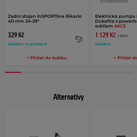
Zadní stojan inSPORTline Bikarlo
Elektrická pumpa 
40 mm 24-29"
Dukefira s power
světlem
AKCE
329 Kč
1 129 Kč
1 399 Kč
skladem na prodejně
skladem
+ Přidat do košíku
+ Přidat d
Alternativy