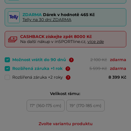
ZDARMA
Dárek v hodnotě
465 Kč
Telly na 30 dní ZDARMA
CASHBACK
získejte zpět
8000 Kč
Na další nákup v inSPORTline.cz,
více zde
Možnost vrátit do 90 dnů
2 100 Kč
zdarma
Rozšířená záruka +1 rok
5 599 Kč
zdarma
Rozšířená záruka +2 roky
8 399 Kč
Velikost rámu:
17" (160-175 cm)
19" (170-185 cm)
Zvolte variantu produktu