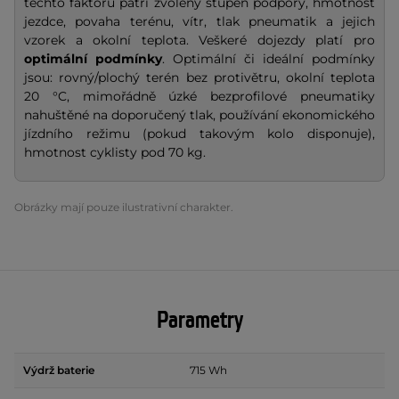
těchto faktorů patří zvolený stupeň podpory, hmotnost
jezdce, povaha terénu, vítr, tlak pneumatik a jejich
vzorek a okolní teplota. Veškeré dojezdy platí pro
optimální podmínky
. Optimální či ideální podmínky
jsou: rovný/plochý terén bez protivětru, okolní teplota
20 °C, mimořádně úzké bezprofilové pneumatiky
nahuštěné na doporučený tlak, používání ekonomického
jízdního režimu (pokud takovým kolo disponuje),
hmotnost cyklisty pod 70 kg.
Obrázky mají pouze ilustrativní charakter.
Parametry
Výdrž baterie
715 Wh