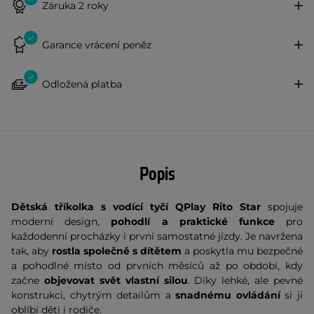
Záruka 2 roky
Garance vrácení peněz
Odložená platba
Popis
Dětská tříkolka s vodící tyčí QPlay Rito Star
spojuje
moderní design,
pohodlí a praktické funkce
pro
každodenní procházky i první samostatné jízdy. Je navržena
tak, aby
rostla společně s dítětem
a poskytla mu bezpečné
a pohodlné místo od prvních měsíců až po období, kdy
začne
objevovat svět vlastní silou
. Díky lehké, ale pevné
konstrukci, chytrým detailům a
snadnému ovládání
si ji
oblíbí děti i rodiče.