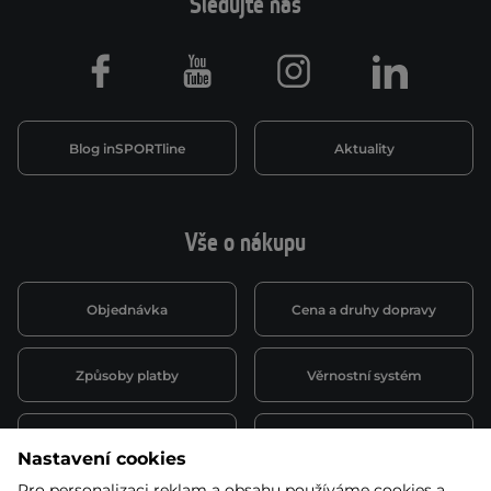
Sledujte nás
Facebook
Youtube
Instagram
LinkedIn
Blog inSPORTline
Aktuality
Vše o nákupu
Objednávka
Cena a druhy dopravy
Způsoby platby
Věrnostní systém
Montáž a servis
Reklamace a záruka
Nastavení cookies
Pro personalizaci reklam a obsahu používáme cookies a