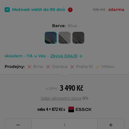
Možnost vrátit do 90 dnů
105 Kč
zdarma
Barva:
Blue
skladem - 7.8. u Vás
-
Zbývá 3:04:30
Prodejny:
Brno
Ostrava
Praha 10
Vítkov
3 490 Kč
s DPH
Vaše věrnostní sleva
0%
nebo 4 × 872 Kč s