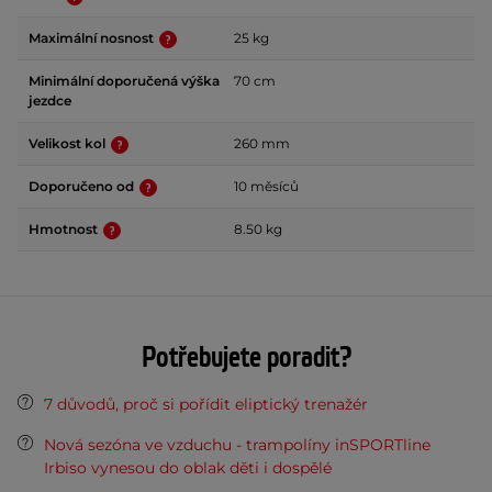
Maximální nosnost
25 kg
Minimální doporučená výška
70 cm
jezdce
Velikost kol
260 mm
Doporučeno od
10 měsíců
Hmotnost
8.50 kg
Potřebujete poradit?
7 důvodů, proč si pořídit eliptický trenažér
Nová sezóna ve vzduchu - trampolíny inSPORTline
Irbiso vynesou do oblak děti i dospělé