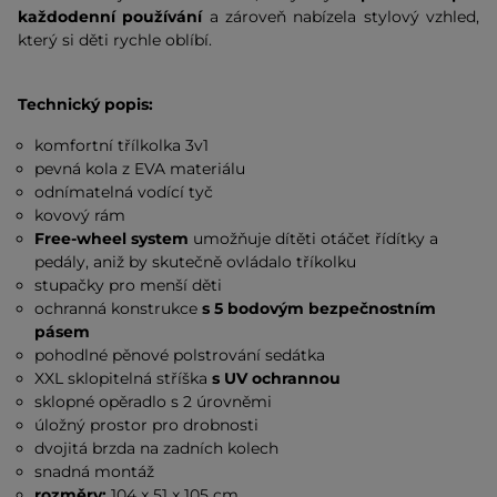
každodenní používání
a zároveň nabízela stylový vzhled,
který si děti rychle oblíbí.
Technický popis:
komfortní třílkolka 3v1
pevná kola z EVA materiálu
odnímatelná vodící tyč
kovový rám
Free-wheel system
umožňuje dítěti otáčet řídítky a
pedály, aniž by skutečně ovládalo tříkolku
stupačky pro menší děti
ochranná konstrukce
s 5 bodovým bezpečnostním
pásem
pohodlné pěnové polstrování sedátka
XXL sklopitelná stříška
s UV ochrannou
sklopné opěradlo s 2 úrovněmi
úložný prostor pro drobnosti
dvojitá brzda na zadních kolech
snadná montáž
rozměry:
104 x 51 x 105 cm