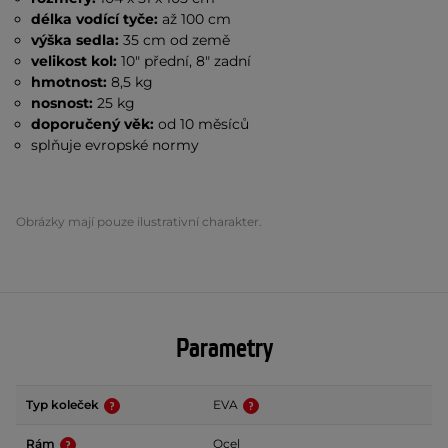
délka vodící tyče:
až
100 cm
výška sedla:
35 cm od země
velikost kol:
10" přední, 8" zadní
hmotnost:
8,5 kg
nosnost:
25 kg
doporučený věk:
od 10 měsíců
splňuje evropské normy
Obrázky mají pouze ilustrativní charakter.
Parametry
Typ koleček
EVA
Rám
Ocel