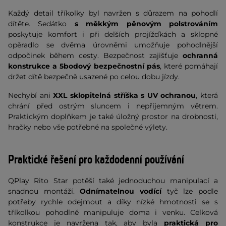
Každý detail tříkolky byl navržen s důrazem na pohodlí
dítěte. Sedátko
s měkkým pěnovým polstrováním
poskytuje komfort i při delších projížďkách a sklopné
opěradlo se dvěma úrovněmi umožňuje pohodlnější
odpočinek během cesty. Bezpečnost zajišťuje
ochranná
konstrukce a 5bodový bezpečnostní pás
, které pomáhají
držet dítě bezpečně usazené po celou dobu jízdy.
Nechybí ani
XXL sklopitelná stříška s UV ochranou
, která
chrání před ostrým sluncem i nepříjemným větrem.
Praktickým doplňkem je také úložný prostor na drobnosti,
hračky nebo vše potřebné na společné výlety.
Praktické řešení pro každodenní používání
QPlay Rito Star potěší také jednoduchou manipulací a
snadnou montáží.
Odnímatelnou vodící
tyč lze podle
potřeby rychle odejmout a díky nízké hmotnosti se s
tříkolkou pohodlně manipuluje doma i venku. Celková
konstrukce je navržena tak, aby byla
praktická pro