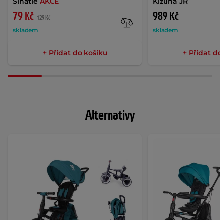
Sinatle
AKCE
Kizuna JR
79 Kč
989 Kč
129 Kč
skladem
skladem
+ Přidat do košíku
+ Přidat d
Alternativy