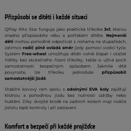
Přizpůsobí se dítěti i každé situaci
QPlay Rito Star funguje jako praktická tříkolka
3v1
, kterou
snadno přizpůsobíte věku a potřebám dítěte.
Nejmenší
děti
mohou pohodlně odpočívat s nohama na stupačkách,
zatímco
rodič plně ovládá směr
jízdy pomocí vodící tyče.
Systém
Free-wheel
umožňuje dítěti volně šlapat i otáčet
řídítky bez skutečného řízení tříkolky, takže si užívá pocit
samostatnosti bezpečným způsobem. Jakmile dítě
povyroste, lze tříkolku jednoduše
přizpůsobit
samostatnější jízdě
.
Stabilní kovový rám spolu s
odolnými EVA koly
zajišťují
klidnou a pohodlnou jízdu bez nutnosti údržby nebo
huštění. Díky dvojité brzdě na zadních kolech mají rodiče
jistotu lepší kontroly i při zastavení.
Komfort a bezpečí při každé projížďce