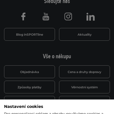
Sledujte nás
Facebook
Youtube
Instagram
LinkedIn
Blog inSPORTline
Aktuality
Vše o nákupu
Objednávka
Cena a druhy dopravy
Způsoby platby
Věrnostní systém
Montáž a servis
Reklamace a záruka
Nastavení cookies
Pro personalizaci reklam a obsahu používáme cookies a