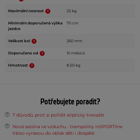
Maximální nosnost
25 kg
Minimální doporučená výška
70 cm
jezdce
Velikost kol
260 mm
Doporučeno od
10 měsíců
Hmotnost
8.50 kg
Potřebujete poradit?
7 důvodů, proč si pořídit eliptický trenažér
Nová sezóna ve vzduchu - trampolíny inSPORTline
Irbiso vynesou do oblak děti i dospělé