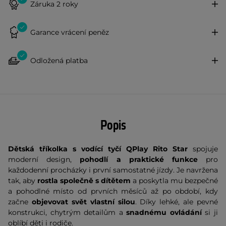
Záruka 2 roky
Garance vrácení peněz
Odložená platba
Popis
Dětská tříkolka s vodící tyčí QPlay Rito Star
spojuje
moderní design,
pohodlí a praktické funkce
pro
každodenní procházky i první samostatné jízdy. Je navržena
tak, aby
rostla společně s dítětem
a poskytla mu bezpečné
a pohodlné místo od prvních měsíců až po období, kdy
začne
objevovat svět vlastní silou
. Díky lehké, ale pevné
konstrukci, chytrým detailům a
snadnému ovládání
si ji
oblíbí děti i rodiče.