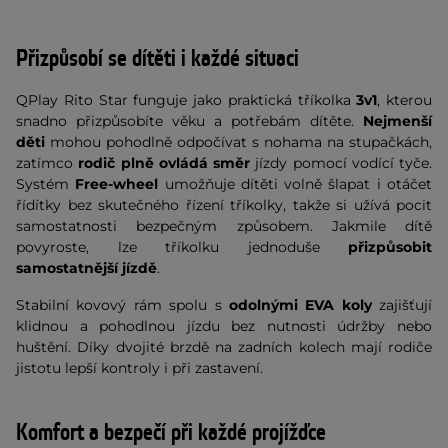
Přizpůsobí se dítěti i každé situaci
QPlay Rito Star funguje jako praktická tříkolka
3v1
, kterou
snadno přizpůsobíte věku a potřebám dítěte.
Nejmenší
děti
mohou pohodlně odpočívat s nohama na stupačkách,
zatímco
rodič plně ovládá směr
jízdy pomocí vodící tyče.
Systém
Free-wheel
umožňuje dítěti volně šlapat i otáčet
řídítky bez skutečného řízení tříkolky, takže si užívá pocit
samostatnosti bezpečným způsobem. Jakmile dítě
povyroste, lze tříkolku jednoduše
přizpůsobit
samostatnější jízdě
.
Stabilní kovový rám spolu s
odolnými EVA koly
zajišťují
klidnou a pohodlnou jízdu bez nutnosti údržby nebo
huštění. Díky dvojité brzdě na zadních kolech mají rodiče
jistotu lepší kontroly i při zastavení.
Komfort a bezpečí při každé projížďce