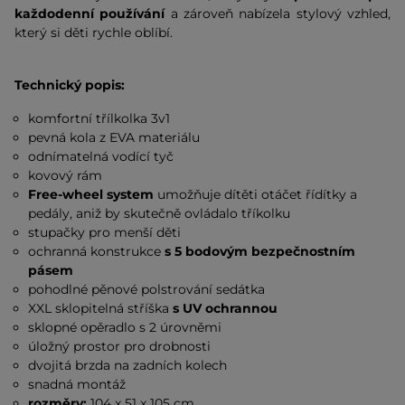
každodenní používání
a zároveň nabízela stylový vzhled,
který si děti rychle oblíbí.
Technický popis:
komfortní třílkolka 3v1
pevná kola z EVA materiálu
odnímatelná vodící tyč
kovový rám
Free-wheel system
umožňuje dítěti otáčet řídítky a
pedály, aniž by skutečně ovládalo tříkolku
stupačky pro menší děti
ochranná konstrukce
s 5 bodovým bezpečnostním
pásem
pohodlné pěnové polstrování sedátka
XXL sklopitelná stříška
s UV ochrannou
sklopné opěradlo s 2 úrovněmi
úložný prostor pro drobnosti
dvojitá brzda na zadních kolech
snadná montáž
rozměry:
104 x 51 x 105 cm