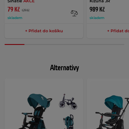
Sinatle
AKCE
Kizuna JR
79 Kč
989 Kč
129 Kč
skladem
skladem
+ Přidat do košíku
+ Přidat d
Alternativy