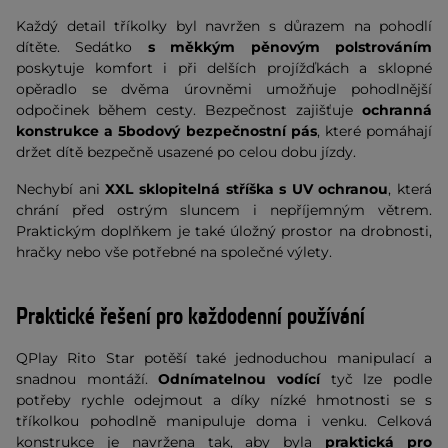
Každý detail tříkolky byl navržen s důrazem na pohodlí
dítěte. Sedátko
s měkkým pěnovým polstrováním
poskytuje komfort i při delších projížďkách a sklopné
opěradlo se dvěma úrovněmi umožňuje pohodlnější
odpočinek během cesty. Bezpečnost zajišťuje
ochranná
konstrukce a 5bodový bezpečnostní pás
, které pomáhají
držet dítě bezpečně usazené po celou dobu jízdy.
Nechybí ani
XXL sklopitelná stříška s UV ochranou
, která
chrání před ostrým sluncem i nepříjemným větrem.
Praktickým doplňkem je také úložný prostor na drobnosti,
hračky nebo vše potřebné na společné výlety.
Praktické řešení pro každodenní používání
QPlay Rito Star potěší také jednoduchou manipulací a
snadnou montáží.
Odnímatelnou vodící
tyč lze podle
potřeby rychle odejmout a díky nízké hmotnosti se s
tříkolkou pohodlně manipuluje doma i venku. Celková
konstrukce je navržena tak, aby byla
praktická pro