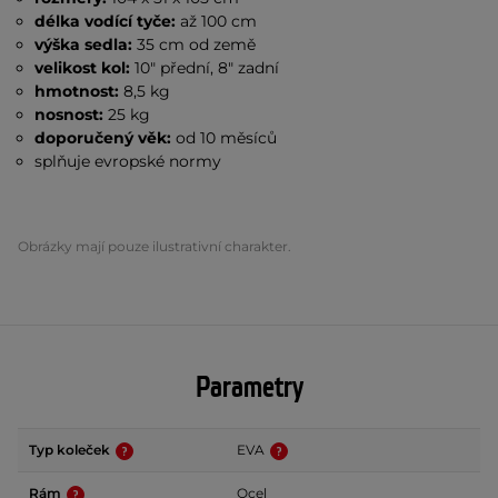
délka vodící tyče:
až
100 cm
výška sedla:
35 cm od země
velikost kol:
10" přední, 8" zadní
hmotnost:
8,5 kg
nosnost:
25 kg
doporučený věk:
od 10 měsíců
splňuje evropské normy
Obrázky mají pouze ilustrativní charakter.
Parametry
Typ koleček
EVA
Rám
Ocel