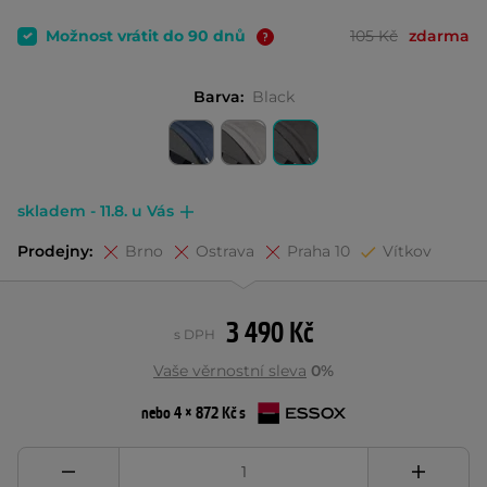
Možnost vrátit do 90 dnů
105 Kč
zdarma
Barva:
Black
skladem - 11.8. u Vás
Prodejny:
Brno
Ostrava
Praha 10
Vítkov
3 490 Kč
s DPH
Vaše věrnostní sleva
0%
nebo 4 × 872 Kč s