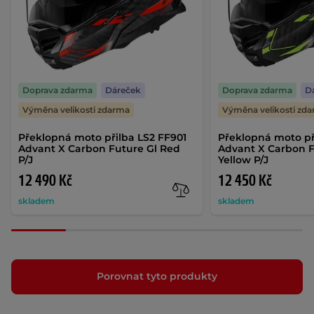
Doprava zdarma
Dáreček
Doprava zdarma
D
Výměna velikosti zdarma
Výměna velikosti zd
Překlopná moto přilba LS2 FF901
Překlopná moto př
Advant X Carbon Future Gl Red
Advant X Carbon F
P/J
Yellow P/J
12 490 Kč
12 450 Kč
skladem
skladem
Porovnat tyto produkty