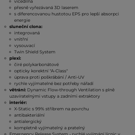
vícedílná
přesně vyřezávaná 3D laserem
s diferencovanou hustotou EPS pro lepší absorpci
energie
sluneční clona:
integrovaná
vnitřní
vysouvací
Twin Shield System
plexi:
čiré polykarbonátové
opticky korektní "A-Class"
úprava proti poškrábání / Anti-UV
rychle vyjímatelné bez potřeby nářadí
větrání:
Dynamic Flow-­through Ventilation s plně
uzavíratelnými vstupy a zadními extraktory
interiér:
X-Static s 99% stříbrem na povrchu
antibakteriální
antialergický
kompletně vyjímatelný a pratelný
Emergency Release System - rychlé vyjímání lícnic v