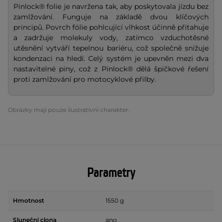
Pinlock® folie je navržena tak, aby poskytovala jízdu bez
zamlžování. Funguje na základě dvou klíčových
principů. Povrch fólie pohlcující vlhkost účinně přitahuje
a zadržuje molekuly vody, zatímco vzduchotěsné
utěsnění vytváří tepelnou bariéru, což společně snižuje
kondenzaci na hledí. Celý systém je upevněn mezi dva
nastavitelné piny, což z Pinlock® dělá špičkové řešení
proti zamlžování pro motocyklové přilby.
Obrázky mají pouze ilustrativní charakter.
Parametry
Hmotnost
1550 g
Sluneční clona
ano