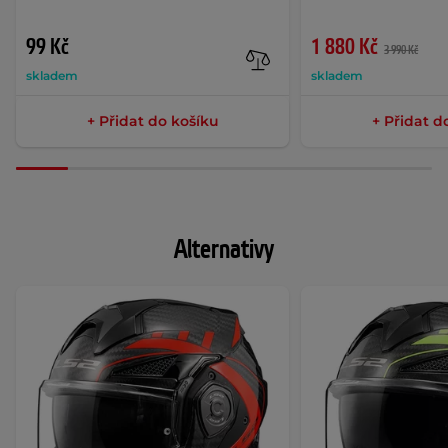
99 Kč
1 880 Kč
3 990 Kč
skladem
skladem
+ Přidat do košíku
+ Přidat d
Alternativy