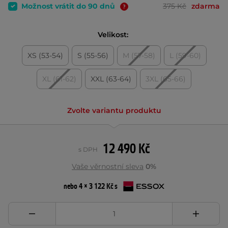
Možnost vrátit do 90 dnů
375 Kč
zdarma
Velikost:
XS (53-54)
S (55-56)
M (57-58)
L (59-60)
XL (61-62)
XXL (63-64)
3XL (65-66)
Zvolte variantu produktu
12 490 Kč
s DPH
Vaše věrnostní sleva
0%
nebo 4 × 3 122 Kč s