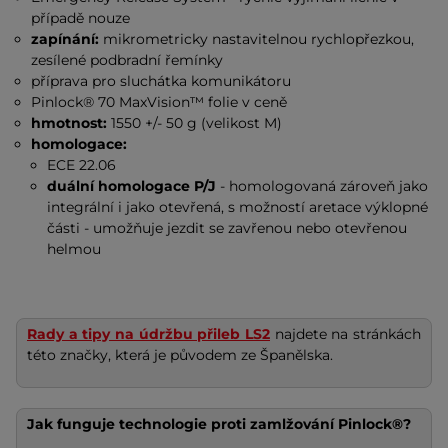
případě nouze
zapínání:
mikrometricky nastavitelnou rychlopřezkou,
zesílené podbradní řemínky
příprava pro sluchátka komunikátoru
Pinlock® 70 MaxVision™ folie v ceně
hmotnost:
1550 +/- 50 g (velikost M)
homologace:
ECE 22.06
duální homologace P/J
- homologovaná zároveň jako
integrální i jako otevřená, s možností aretace výklopné
části - umožňuje jezdit se zavřenou nebo otevřenou
helmou
Rady a tipy na údržbu přileb LS2
najdete na stránkách
této značky, která je původem ze Španělska.
Jak funguje technologie proti zamlžování Pinlock®?