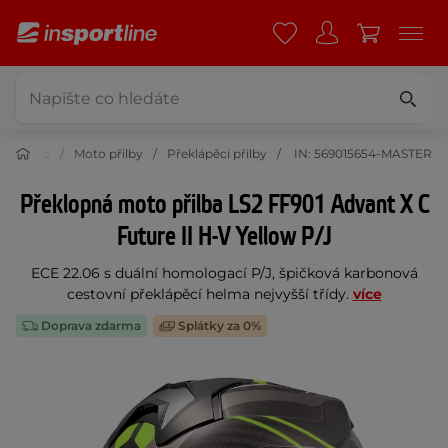
Moto
Moto přilby
Překlápěcí přilby
IN: 569015654-MASTER
Překlopná moto přilba LS2 FF901 Advant X C
Future II H-V Yellow P/J
ECE 22.06 s duální homologací P/J, špičková karbonová
cestovní překlápěcí helma nejvyšší třídy.
více
Doprava zdarma
Splátky za 0%