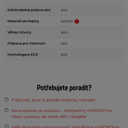
Odnímatelné polstrování
ano
Materiál skořepiny
karbon
Větrací otvory
ano
Příprava pro interkom
ano
Homologace ECE
ano
Potřebujete poradit?
7 důvodů, proč si pořídit eliptický trenažér
Nová sezóna ve vzduchu - trampolíny inSPORTline
Irbiso vynesou do oblak děti i dospělé
Vaše dostupná posilovna snů! Spouštíme inSPORTline