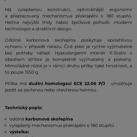
Má vylepšenou konstrukci, optimálnější ergonomii
a přepracovaný mechanismus překlápění o 180 stupňů.
Helma nejvyšší třídy nabízí špičkové pohodlí, moderní
technologie a atraktivní design.
Odolná karbonová skořepina poskytuje spolehlivou
ochranu v případě nárazu. Čiré plexi je rychle vyjímatelné
bez potřeby nářadí. Hypoalergenní interiér X-Static s
obsahem stříbra je kompletně vyjímatelný a pratelný.
Mimořádně nízká je v rámci druhu přilby také hmotnost, a
to pouze 1550 g.
Přilba má
duální homologaci ECE 22.06 P/J
- umožňuje
jezdit se zavřenou nebo otevřenou helmou.
Technický popis:
odolná
karbonová skořepina
vylepšený mechanismus překlápění o 180 stupňů
výstelka: