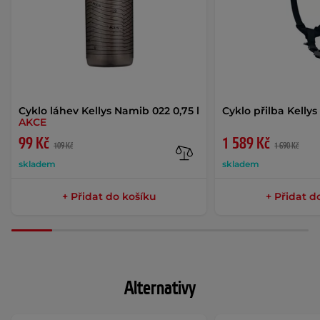
Cyklo láhev Kellys Namib 022 0,75 l
Cyklo přilba Kellys
AKCE
99 Kč
1 589 Kč
109 Kč
1 690 Kč
skladem
skladem
+ Přidat do košíku
+ Přidat d
Alternativy