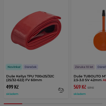
Novinka!
Dáreček
Záruka 10 let
Dáre
Duše Kellys TPU 700x25/32C
Duše TUBOLITO MTB
(25/32-622) FV 60mm
2.5-3.0 SV 42mm
A
499 Kč
569 Kč
659 Kč
skladem
skladem