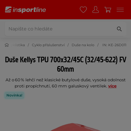
Cyklistika
Cyklo příslušenství
Duše na kolo
IN: KE-26D011
Duše Kellys TPU 700x32/45C (32/45-622) FV
60mm
Až o 60 % lehčí než klasické butylové duše, vysoká odolnost
proti propíchnutí, 60 mm galuskový ventilek.
více
Novinka!