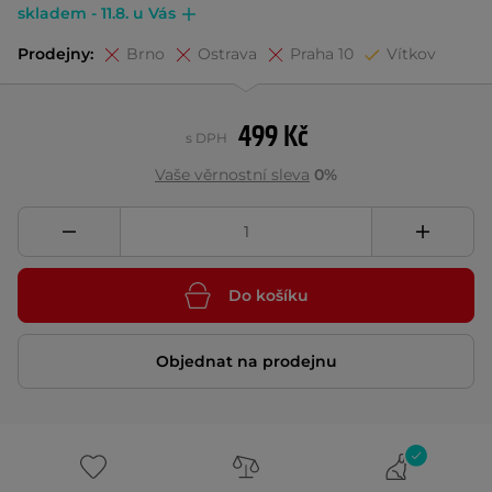
skladem - 11.8. u Vás
Prodejny:
Brno
Ostrava
Praha 10
Vítkov
499 Kč
s DPH
Vaše věrnostní sleva
0%
Do košíku
Objednat na prodejnu