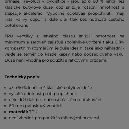
přinášejí revoluci v cyklistice - jsou až o 60 % lehčí než
klasické butylové duše, což snižuje rotační hmotnost a
zlepšuje akceleraci. Výborně odolávají propíchnutí, mají
nižší valivý odpor a déle drží tlak bez nutnosti častého
dofukování.
TPU ventilky z lehkého plastu snižují hmotnost na
minimum a zároveň zajišťují spolehlivé udržení tlaku. Díky
kompaktním rozměrům je duše ideální také jako náhradní -
vejde se téměř do každé kapsy nebo podsedlového vaku.
Duše není vhodná pro použití s ráfkovými brzdami.
Technický popis:
až o 60 % lehčí než klasické butylové duše
vysoká odolnost proti propíchnutí
déle drží tlak bez nutnosti častého dofukování
60 mm galuskový ventilek
materiál:
TPU
není vhodná pro použití s ráfkovými brzdami