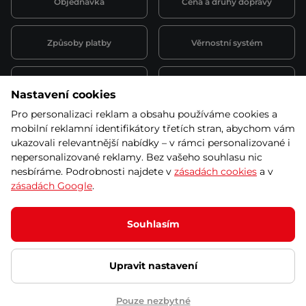
Objednávka
Cena a druhy dopravy
Způsoby platby
Věrnostní systém
Montáž a servis
Reklamace a záruka
Nastavení cookies
Pro personalizaci reklam a obsahu používáme cookies a
Půjčovna
Kariéra
mobilní reklamní identifikátory třetích stran, abychom vám
obchodní podmínky
ukazovali relevantnější nabídky – v rámci personalizované i
nepersonalizované reklamy. Bez vašeho souhlasu nic
nesbíráme. Podrobnosti najdete v
zásadách cookies
a v
zásadách Google
.
© 2026 SEVEN SPORT s.r.o Všechna práva vyhrazena
Podle zákona o evidenci tržeb je prodávající povinen vystavit
Souhlasím
kupujícímu účtenku.
Zároveň je povinen zaevidovat přijatou tržbu u správce daně online; v
případě technického výpadku pak nejpozději do 48 hodin.
Upravit nastavení
Ochrana osobních údajů
Nastavení cookies
Vnitřní oznamovací
systém
Prohlášení přístupnosti
Pouze nezbytné