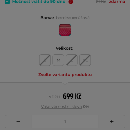
Možnost vrátit do 90 dnů
21 Kč
zdarma
Barva:
bordeaux/růžová
Velikost:
S
M
L
XL
Zvolte variantu produktu
699 Kč
s DPH
Vaše věrnostní sleva
0%