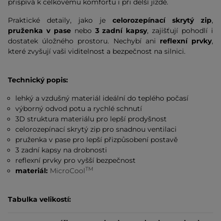
přispívá k celkovému komfortu i při delší jízdě.
Praktické detaily, jako je
celorozepínací skrytý zip
,
pruženka v pase
nebo
3 zadní kapsy
, zajišťují pohodlí i
dostatek úložného prostoru. Nechybí ani
reflexní prvky
,
které zvyšují vaši viditelnost a bezpečnost na silnici.
Technický popis:
lehký a vzdušný materiál ideální do teplého počasí
výborný odvod potu a rychlé schnutí
3D struktura materiálu pro lepší prodyšnost
celorozepínací skrytý zip pro snadnou ventilaci
pruženka v pase pro lepší přizpůsobení postavě
3 zadní kapsy na drobnosti
reflexní prvky pro vyšší bezpečnost
TM
materiál:
MicroCool
Tabulka velikostí: