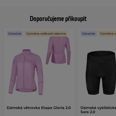
Doporučujeme přikoupit
Dáreček
Výměna velikosti zdarma
Dáreček
Výměna ve
Dámská větrovka Etape Gloria 2.0
Dámské cyklistick
Sara 2.0