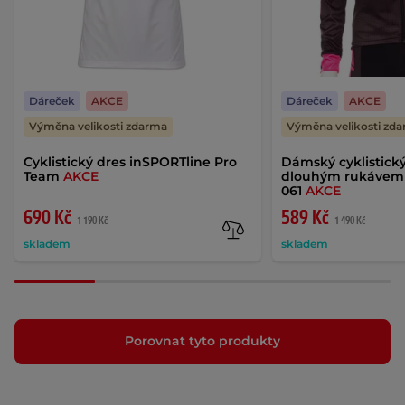
Dáreček
AKCE
Dáreček
AKCE
Výměna velikosti zdarma
Výměna velikosti zd
Cyklistický dres inSPORTline Pro
Dámský cyklistický
Team
AKCE
dlouhým rukávem 
061
AKCE
690 Kč
589 Kč
1 190 Kč
1 490 Kč
skladem
skladem
Porovnat tyto produkty