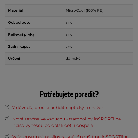
Materiál
MicroCool (100% PE)
Odvod potu
ano
Reflexní prvky
ano
Zadní kapsa
ano
Určení
dámské
Potřebujete poradit?
7 důvodů, proč si pořídit eliptický trenažér
Nová sezóna ve vzduchu - trampolíny inSPORTline
Irbiso vynesou do oblak děti i dospělé
Vaše dostupná posilovna snů! Spouštíme inSPORTline