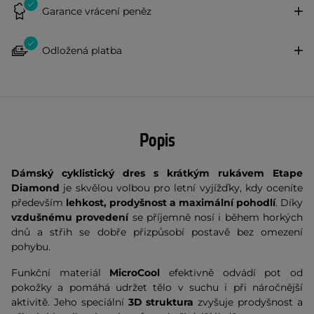
Garance vrácení peněz
Odložená platba
Popis
Dámský cyklistický dres s krátkým rukávem Etape
Diamond
je skvělou volbou pro letní vyjížďky, kdy oceníte
především
lehkost, prodyšnost a maximální pohodlí
. Díky
vzdušnému provedení
se příjemně nosí i během horkých
dnů a střih se dobře přizpůsobí postavě bez omezení
pohybu.
Funkční materiál
MicroCool
efektivně odvádí pot od
pokožky a pomáhá udržet tělo v suchu i při náročnější
aktivitě. Jeho speciální
3D struktura
zvyšuje prodyšnost a