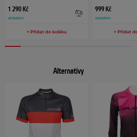
1 290 Kč
999 Kč
skladem
skladem
+ Přidat do košíku
+ Přidat d
Alternativy