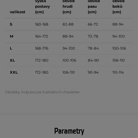
výška
obvod
obvod
obvod
postavy
hrudi
pasu
boků
velikost
(cm)
(cm)
(cm)
(cm)
S
160-168
82-88
66-72
88-94
M
164-172
88-94
72-78
94-100
L
168-176
94-100
78-84
100-106
XL
172-180
100-106
84-90
106-110
XXL
172-180
106-110
90-94
110-114
Obrázky mají pouze ilustrativní charakter.
Parametry