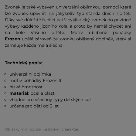
Zvonek je také vybaven univerzální objímkou, pomocí které
lze zvonek upevnit na jakýkoliv typ standardních řídítek.
Díky své důležité funkci patří cyklistický zvonek do povinné
výbavy každého jízdního kola, a proto by neměl chybět ani
na kole Vašeho dítěte. Motiv oblíbené pohádky
Frozen
udělá zároveň ze zvonku oblíbený doplněk, který si
zamiluje každá malá slečna.
Technický popis:
univerzální objímka
motiv pohádky Frozen II
nízká hmotnost
materiál:
ocel a plast
vhodné pro všechny typy dětských kol
určené pro děti od 3 let
Obrázky mají pouze ilustrativní charakter.