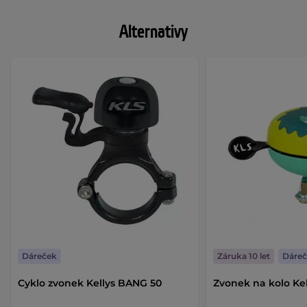
Alternativy
Dáreček
Záruka 10 let
Dáre
Cyklo zvonek Kellys BANG 50
Zvonek na kolo Kel