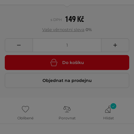
149 Kč
s DPH
Vaše věrnostní sleva
0%
Do košíku
Objednat na prodejnu
Oblíbené
Porovnat
Hlídat