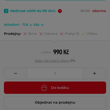
Možnost vrátit do 90 dnů
30 Kč
zdarma
skladem - 11.8. u Vás
Prodejny:
Brno
Ostrava
Praha 10
Vítkov
990 Kč
s DPH
Vaše věrnostní sleva
0%
Do košíku
Objednat na prodejnu