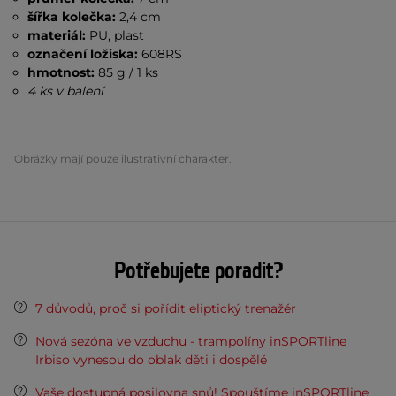
šířka kolečka:
2,4 cm
materiál:
PU, plast
označení ložiska:
608RS
hmotnost:
85 g / 1 ks
4 ks v balení
Obrázky mají pouze ilustrativní charakter.
Potřebujete poradit?
7 důvodů, proč si pořídit eliptický trenažér
Nová sezóna ve vzduchu - trampolíny inSPORTline
Irbiso vynesou do oblak děti i dospělé
Vaše dostupná posilovna snů! Spouštíme inSPORTline