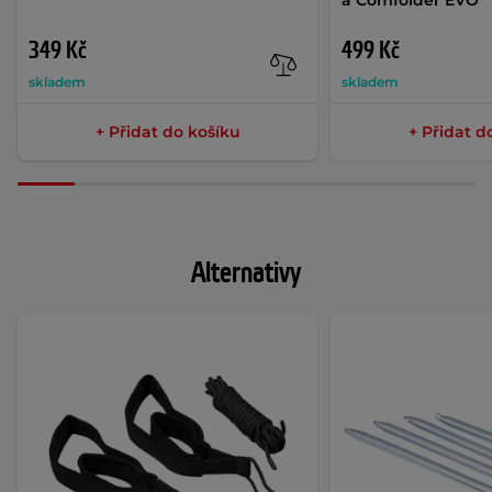
a Comfolder EVO
349 Kč
499 Kč
skladem
skladem
+ Přidat do košíku
+ Přidat d
Alternativy