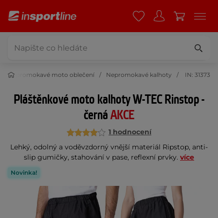
Nepromokavé moto oblečení
Nepromokavé kalhoty
IN: 31373
Pláštěnkové moto kalhoty W-TEC Rinstop -
černá
AKCE
1 hodnocení
Lehký, odolný a voděvzdorný vnější materiál Ripstop, anti-
slip gumičky, stahování v pase, reflexní prvky.
více
Novinka!