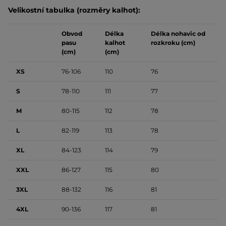
Velikostní tabulka (rozměry kalhot):
Obvod
Délka
Délka nohavic od
pasu
kalhot
rozkroku (cm)
(cm)
(cm)
XS
76-106
110
76
S
78-110
111
77
M
80-115
112
78
L
82-119
113
78
XL
84-123
114
79
XXL
86-127
115
80
3XL
88-132
116
81
4XL
90-136
117
81