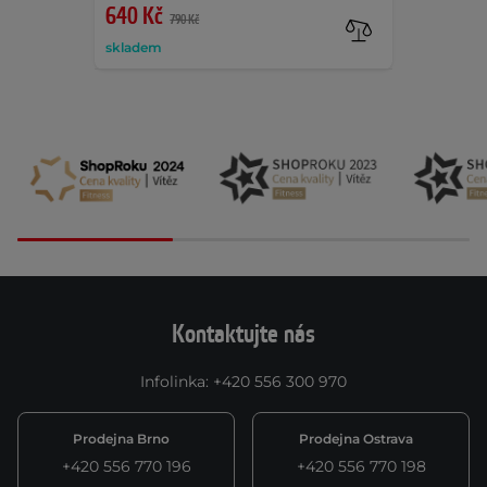
640 Kč
790 Kč
skladem
Kontaktujte nás
Infolinka
:
+420 556 300 970
Prodejna Brno
Prodejna Ostrava
+420 556 770 196
+420 556 770 198