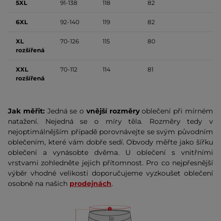
5XL
91-138
118
82
6XL
92-140
119
82
XL
70-126
115
80
rozšířená
XXL
70-112
114
81
rozšířená
Jak měřit:
Jedná se o
vnější rozměry
oblečení při mírném
natažení. Nejedná se o míry těla. Rozměry tedy v
nejoptimálnějším případě porovnávejte se svým původním
oblečením, které vám dobře sedí. Obvody měřte jako šířku
oblečení a vynásobte dvěma. U oblečení s vnitřními
vrstvami zohledněte jejich přítomnost. Pro co nejpřesnější
výběr vhodné velikosti doporučujeme vyzkoušet oblečení
osobně na našich
prodejnách
.