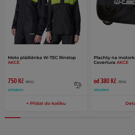
Moto pláštěnka W-TEC Rinstop
Plachty na motor
AKCE
Covertura
AKCE
750 Kč
od 380 Kč
890 Kč
490 Kč
skladem
skladem
+ Přidat do košíku
Deta