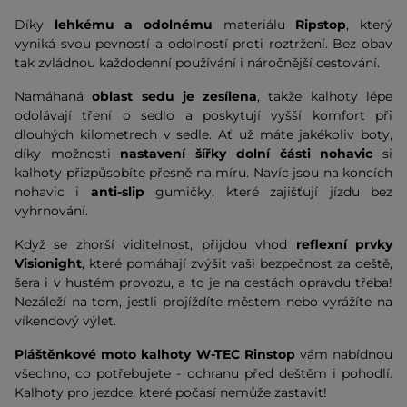
Díky
lehkému a odolnému
materiálu
Ripstop
, který
vyniká svou pevností a odolností proti roztržení. Bez obav
tak zvládnou každodenní používání i náročnější cestování.
Namáhaná
oblast sedu je zesílena
, takže kalhoty lépe
odolávají tření o sedlo a poskytují vyšší komfort při
dlouhých kilometrech v sedle. Ať už máte jakékoliv boty,
díky možnosti
nastavení šířky dolní části nohavic
si
kalhoty přizpůsobíte přesně na míru. Navíc jsou na koncích
nohavic i
anti-slip
gumičky, které zajišťují jízdu bez
vyhrnování.
Když se zhorší viditelnost, přijdou vhod
reflexní prvky
Visionight
, které pomáhají zvýšit vaši bezpečnost za deště,
šera i v hustém provozu, a to je na cestách opravdu třeba!
Nezáleží na tom, jestli projíždíte městem nebo vyrážíte na
víkendový výlet.
Pláštěnkové moto kalhoty W-TEC Rinstop
vám nabídnou
všechno, co potřebujete - ochranu před deštěm i pohodlí.
Kalhoty pro jezdce, které počasí nemůže zastavit!