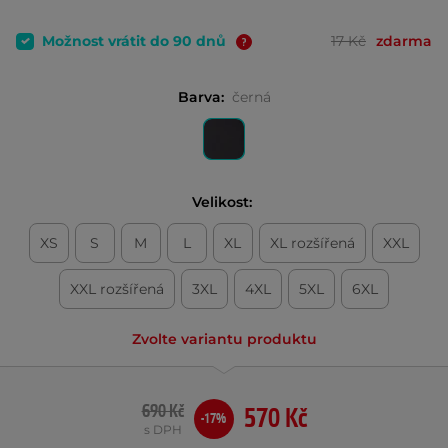
Možnost vrátit do 90 dnů
17 Kč
zdarma
Barva:
černá
Velikost:
XS
S
M
L
XL
XL rozšířená
XXL
XXL rozšířená
3XL
4XL
5XL
6XL
Zvolte variantu produktu
690 Kč
570 Kč
-17%
s DPH