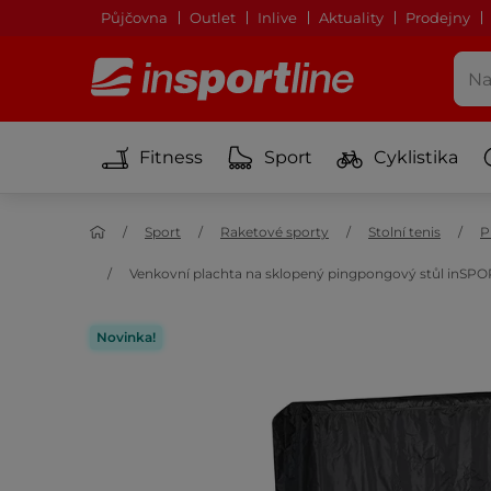
Půjčovna
Outlet
Inlive
Aktuality
Prodejny
Fitness
Sport
Cyklistika
Sport
Raketové sporty
Stolní tenis
P
Venkovní plachta na sklopený pingpongový stůl inSPOR
Novinka!