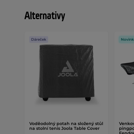
Alternativy
Dáreček
Novink
Voděodolný potah na složený stůl
Venkov
na stolní tenis Joola Table Cover
pingpo
Fendo