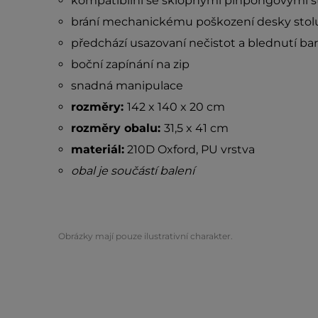
kompatibilní se sklopnými pinpongovými s
brání mechanickému poškození desky stol
předchází usazovaní nečistot a blednutí b
boční zapínání na zip
snadná manipulace
rozměry:
142 x 140 x 20 cm
rozměry obalu:
31,5 x 41 cm
materiál:
210D Oxford, PU vrstva
obal je součástí balení
Obrázky mají pouze ilustrativní charakter.