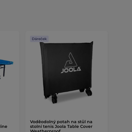
Dáreček
Voděodolný potah na stůl na
line
stolní tenis Joola Table Cover
Weatherproof