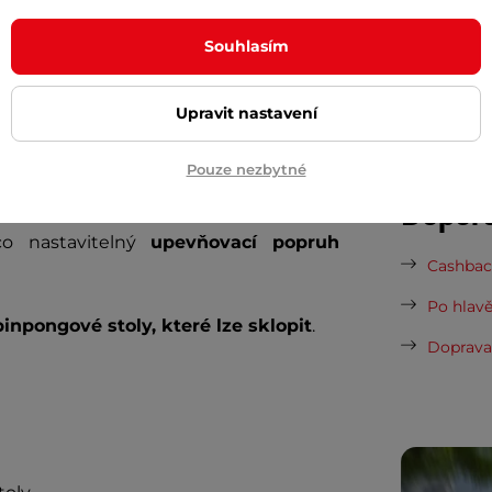
7 důvodů
hlivou ochranu.
Venkovní plachta na
Souhlasím
Nová sez
exalon
chrání před deštěm, prachem,
vynesou 
así. Zároveň pomáhá předcházet vzniku
Vaše do
Upravit nastavení
 čemuž zůstane váš stůl déle jako nový
půjčovn
Pouze nezbytné
Dopor
omokavou vrstvou zajišťuje dlouhou
co nastavitelný
upevňovací popruh
Cashback
Po hlavě
pinpongové stoly, které lze sklopit
.
Doprava 