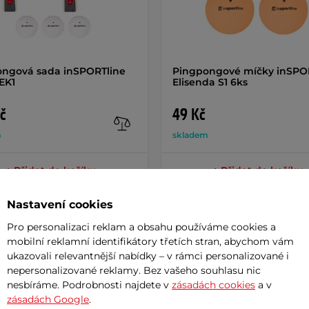
ngová sada inSPORTline
Pingpongové míčky inSPO
 EK1
Elisenda S1 6ks
č
49 Kč
m
skladem
+ Přidat do košíku
+ Přidat do košíku
Nastavení cookies
Pro personalizaci reklam a obsahu používáme cookies a
mobilní reklamní identifikátory třetích stran, abychom vám
ukazovali relevantnější nabídky – v rámci personalizované i
nepersonalizované reklamy. Bez vašeho souhlasu nic
Potřeb
nesbíráme. Podrobnosti najdete v
zásadách cookies
a v
zásadách Google
.