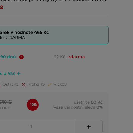
ce
árek v hodnotě
465 Kč
0 dní ZDARMA
o 90 dnů
22 Kč
zdarma
8. u Vás
Ostrava
Praha 10
Vítkov
799 Kč
ušetříte
80 Kč
-10%
Vaše věrnostní sleva
0%
s DPH