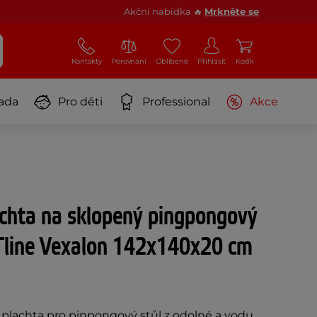
Akční nabídka 🔥
Mrkněte se
Kontakty
Porovnání
Oblíbené
Přihlásit
Košík
ada
Pro děti
Professional
Akce
chta na sklopený pingpongový
Tline Vexalon 142x140x20 cm
plachta pro pinpongový stůl z odolné a vodu