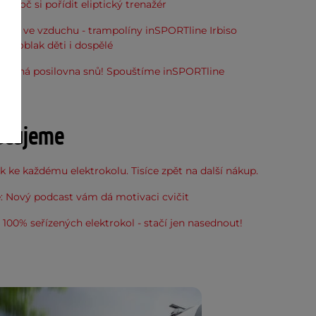
, proč si pořídit eliptický trenažér
óna ve vzduchu - trampolíny inSPORTline Irbiso
do oblak děti i dospělé
stupná posilovna snů! Spouštíme inSPORTline
u
učujeme
 ke každému elektrokolu. Tisíce zpět na další nákup.
: Nový podcast vám dá motivaci cvičit
100% seřízených elektrokol - stačí jen nasednout!