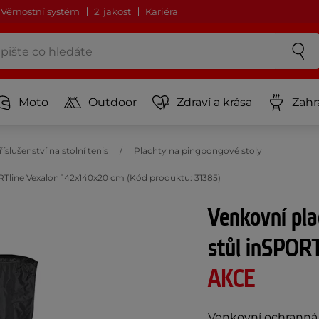
Věrnostní systém
2. jakost
Kariéra
Moto
Outdoor
Zdraví a krása
Zahr
říslušenství na stolní tenis
Plachty na pingpongové stoly
Tline Vexalon 142x140x20 cm (Kód produktu: 31385)
Venkovní pla
stůl inSPOR
AKCE
Venkovní ochranná 