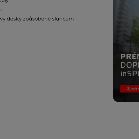
toly
u
arvy desky způsobené sluncem