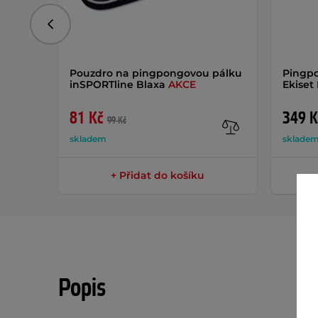
Předchozí
Pouzdro na pingpongovou pálku
Pingpo
inSPORTline Blaxa
AKCE
Ekiset
81 Kč
349 K
99 Kč
skladem
sklade
+ Přidat do košíku
Popis