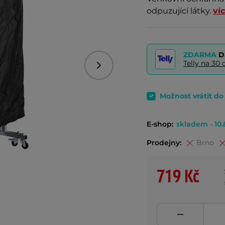
odpuzující látky.
ví
ZDARMA
D
Telly na 3
Následující
Možnost vrátit d
E-shop:
skladem - 10.
Prodejny:
Brno
719 Kč