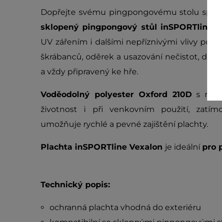
Dopřejte svému pingpongovému stolu spole
sklopený pingpongový stůl inSPORTline V
UV zářením i dalšími nepříznivými vlivy poč
škrábanců, oděrek a usazování nečistot, díky
a vždy připravený ke hře.
Voděodolný polyester Oxford 210D
s nepr
životnost i při venkovním použití, zatím
umožňuje rychlé a pevné zajištění plachty.
Plachta inSPORTline Vexalon
je ideální
pro 
Technický popis:
ochranná plachta vhodná do exteriéru