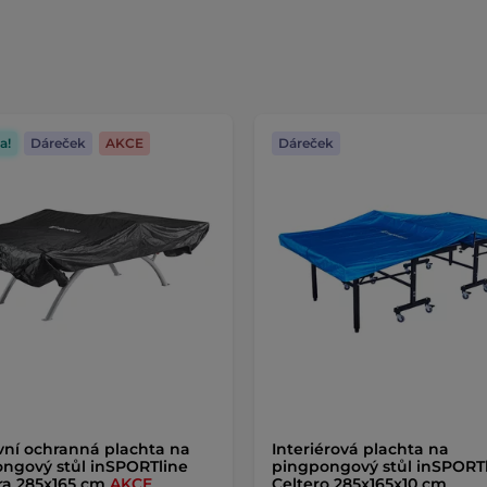
a!
Dáreček
AKCE
Dáreček
ní ochranná plachta na
Interiérová plachta na
ngový stůl inSPORTline
pingpongový stůl inSPORT
ra 285x165 cm
AKCE
Celtero 285x165x10 cm