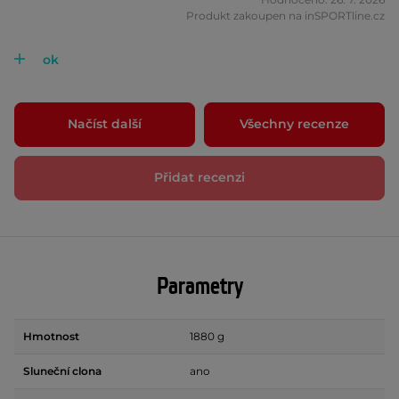
Produkt zakoupen na inSPORTline.cz
ok
Načíst další
Všechny recenze
Přidat recenzi
Parametry
Hmotnost
1880 g
Sluneční clona
ano