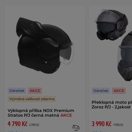
Dáreček
AKCE
Dáreček
AKCE
Výměna velikosti zdarma
Překlopná moto p
Zoroz P/J - 2.jakos
Výklopná přilba NOX Premium
Stratos P/J černá matná
AKCE
4 790 Kč
3 990 Kč
5 990 Kč
4 990 Kč