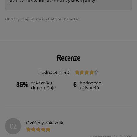
proti zamlžování pro motocyklové přilby.
Obrázky mají pouze ilustrativní charakter.
Recenze
Hodnocení: 4.3
zákazníků
hodnocení
86%
6
doporučuje
uživatelů
Ověřený zákazník
OZ
Hodnoceno: 26. 7. 2026