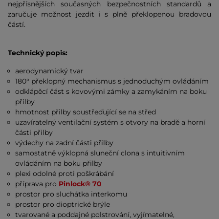
nejpřísnějších současných bezpečnostních standardů a
zaručuje možnost jezdit i s plně překlopenou bradovou
částí.
Technický popis:
aerodynamický tvar
180° překlopný mechanismus s jednoduchým ovládáním
odklápěcí část s kovovými zámky a zamykáním na boku
přilby
hmotnost přilby soustřeďující se na střed
uzavíratelný ventilační systém s otvory na bradě a horní
části přilby
výdechy na zadní části přilby
samostatně výklopná sluneční clona s intuitivním
ovládáním na boku přilby
plexi odolné proti poškrábání
příprava pro
Pinlock®
70
prostor pro sluchátka interkomu
prostor pro dioptrické brýle
tvarované a poddajné polstrování, vyjímatelné,