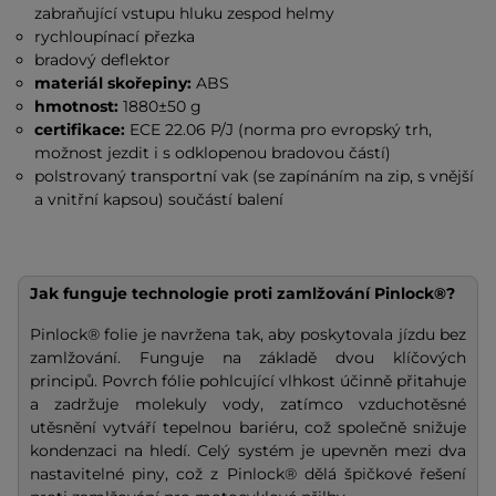
zabraňující vstupu hluku zespod helmy
rychloupínací přezka
bradový deflektor
materiál skořepiny:
ABS
hmotnost:
1880±50 g
certifikace:
ECE 22.06 P/J (norma pro evropský trh,
možnost jezdit i s odklopenou bradovou částí)
polstrovaný transportní vak (se zapínáním na zip, s vnější
a vnitřní kapsou) součástí balení
Jak funguje technologie proti zamlžování Pinlock®?
Pinlock® folie je navržena tak, aby poskytovala jízdu bez
zamlžování. Funguje na základě dvou klíčových
principů. Povrch fólie pohlcující vlhkost účinně přitahuje
a zadržuje molekuly vody, zatímco vzduchotěsné
utěsnění vytváří tepelnou bariéru, což společně snižuje
kondenzaci na hledí. Celý systém je upevněn mezi dva
nastavitelné piny, což z Pinlock® dělá špičkové řešení