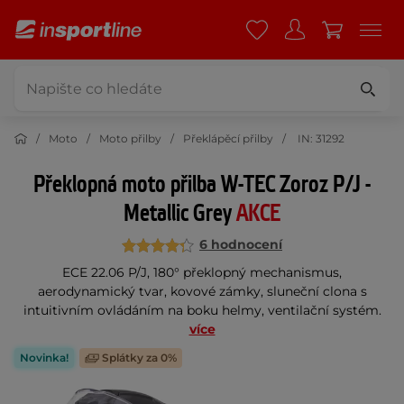
Moto
Moto přilby
Překlápěcí přilby
IN: 31292
Překlopná moto přilba W-TEC Zoroz P/J -
Metallic Grey
AKCE
6 hodnocení
ECE 22.06 P/J, 180° překlopný mechanismus,
aerodynamický tvar, kovové zámky, sluneční clona s
intuitivním ovládáním na boku helmy, ventilační systém.
více
Novinka!
Splátky za 0%