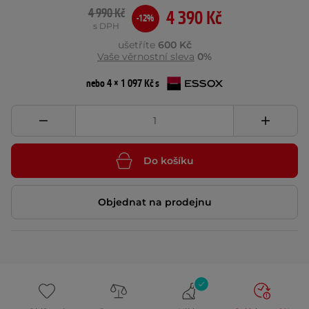
4 990 Kč
4 390 Kč
-12%
s DPH
ušetříte
600 Kč
Vaše věrnostní sleva
0%
nebo 4 × 1 097 Kč s
Do košíku
Objednat na prodejnu