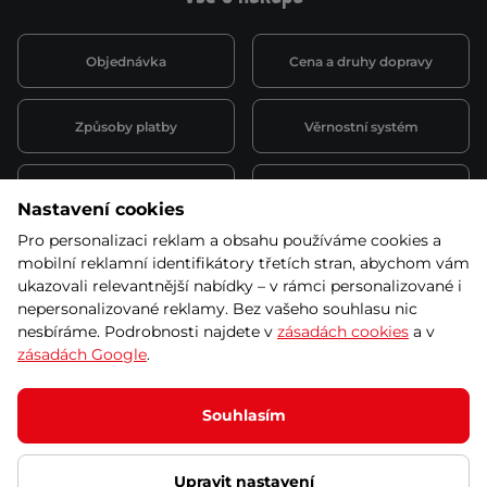
Objednávka
Cena a druhy dopravy
Způsoby platby
Věrnostní systém
Montáž a servis
Reklamace a záruka
Nastavení cookies
Pro personalizaci reklam a obsahu používáme cookies a
Půjčovna
Kariéra
mobilní reklamní identifikátory třetích stran, abychom vám
obchodní podmínky
ukazovali relevantnější nabídky – v rámci personalizované i
nepersonalizované reklamy. Bez vašeho souhlasu nic
nesbíráme. Podrobnosti najdete v
zásadách cookies
a v
zásadách Google
.
© 2026 SEVEN SPORT s.r.o Všechna práva vyhrazena
Podle zákona o evidenci tržeb je prodávající povinen vystavit
Souhlasím
kupujícímu účtenku.
Zároveň je povinen zaevidovat přijatou tržbu u správce daně online; v
případě technického výpadku pak nejpozději do 48 hodin.
Upravit nastavení