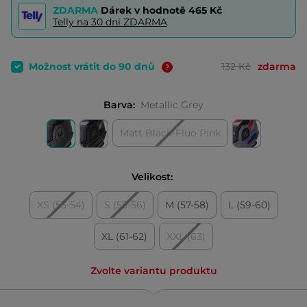
ZDARMA
Dárek v hodnotě
465 Kč
Telly na 30 dní ZDARMA
Možnost vrátit do 90 dnů
132 Kč
zdarma
Barva:
Metallic Grey
Matt Black-Fluo Pink
Velikost:
XS (53-54)
S (55-56)
M (57-58)
L (59-60)
XL (61-62)
XXL (63)
Zvolte variantu produktu