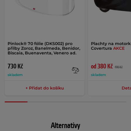
Pinlock® 70 fólie (DKS002) pro
Plachty na motor
přilby Zoroz, Banelmeda, Benidor,
Covertura
AKCE
Biscaia, Buenaventa, Venero ad.
730 Kč
od 380 Kč
490 Kč
skladem
skladem
+ Přidat do košíku
Deta
Alternativy