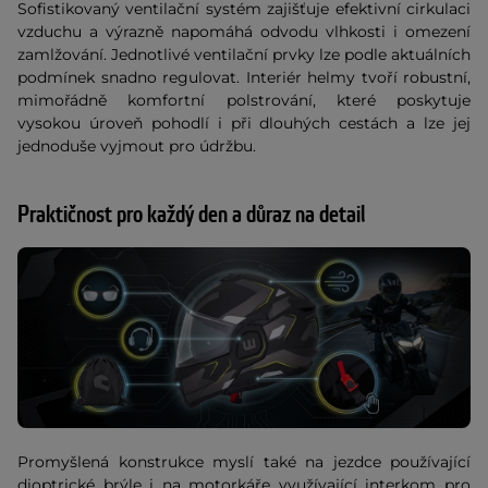
Sofistikovaný ventilační systém zajišťuje efektivní cirkulaci
vzduchu a výrazně napomáhá odvodu vlhkosti i omezení
zamlžování. Jednotlivé ventilační prvky lze podle aktuálních
podmínek snadno regulovat. Interiér helmy tvoří robustní,
mimořádně komfortní polstrování, které poskytuje
vysokou úroveň pohodlí i při dlouhých cestách a lze jej
jednoduše vyjmout pro údržbu.
Praktičnost pro každý den a důraz na detail
Promyšlená konstrukce myslí také na jezdce používající
dioptrické brýle i na motorkáře využívající interkom pro