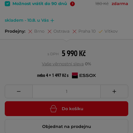
Možnost vrátit do 90 dnů
180 Kč
zdarma
skladem - 10.8. u Vás
Prodejny:
Brno
Ostrava
Praha 10
Vítkov
5 990 Kč
s DPH
Vaše věrnostní sleva
0%
nebo 4 × 1 497 Kč s
Do košíku
Objednat na prodejnu