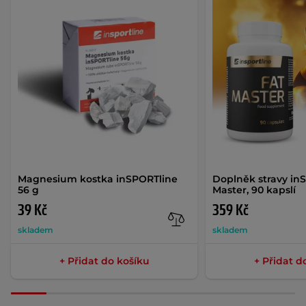
Magnesium kostka inSPORTline
Doplněk stravy in
56 g
Master, 90 kapslí
39 Kč
359 Kč
skladem
skladem
+ Přidat do košíku
+ Přidat d