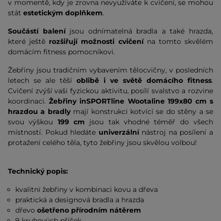
v momentě, kdy je zrovna nevyužíváte k cvičení, se mohou
stát
estetickým doplňkem
.
Součástí balení
jsou odnímatelná bradla a také hrazda,
které ještě
rozšiřují možnosti cvičení
na tomto skvělém
domácím fitness pomocníkovi.
Žebřiny jsou tradičním vybavením tělocvičny, v posledních
letech se ale těší
oblibě i ve světě domácího fitness
.
Cvičení zvýší vaši fyzickou aktivitu, posílí svalstvo a rozvine
koordinaci.
Žebřiny inSPORTline Wootaline 199x80 cm s
hrazdou a bradly
mají konstrukci kotvící se do stěny a se
svou výškou
199 cm
jsou tak vhodné téměř do všech
místností. Pokud hledáte
univerzální
nástroj na posílení a
protažení celého těla, tyto žebřiny jsou skvělou volbou!
Technický popis:
kvalitní žebřiny v kombinaci kovu a dřeva
praktická a designová bradla a hrazda
dřevo
ošetřeno přírodním nátěrem
9 kruhových příček