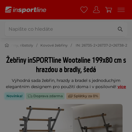
Žebřiny, ribstoly
Kovové žebřiny
IN: 26735-2+26737-2+26738-2
Žebřiny inSPORTline Wootaline 199x80 cm s
hrazdou a bradly, šedá
Výhodná sada žebřin, hrazdy a bradel s jednoduchým
elegantním designem pro použití doma i v posilovně!
více
Novinka!
Doprava zdarma
Splátky za 0%