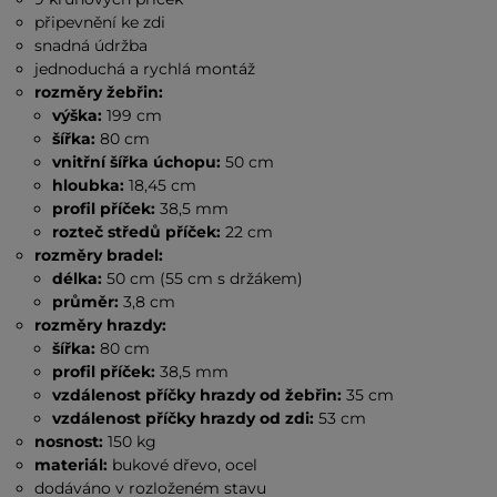
připevnění ke zdi
snadná údržba
jednoduchá a rychlá montáž
rozměry žebřin:
výška:
199 cm
šířka:
80 cm
vnitřní šířka úchopu:
50 cm
hloubka:
18,45 cm
profil příček:
38,5 mm
rozteč středů příček:
22 cm
rozměry bradel:
délka:
50 cm (55 cm s držákem)
průměr:
3,8 cm
rozměry hrazdy:
šířka:
80 cm
profil příček:
38,5 mm
vzdálenost příčky hrazdy od žebřin:
35 cm
vzdálenost příčky hrazdy od zdi:
53 cm
nosnost:
150 kg
materiál:
bukové dřevo, ocel
dodáváno v rozloženém stavu