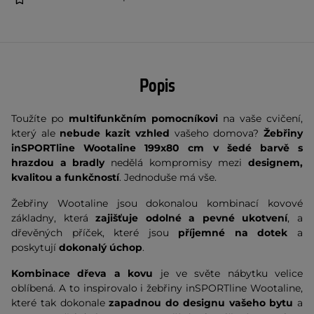
Popis
Toužíte po
multifunkčním pomocníkovi
na vaše cvičení,
který ale
nebude kazit vzhled
vašeho domova?
Žebřiny
inSPORTline Wootaline 199x80 cm v šedé barvě s
hrazdou a bradly
nedělá kompromisy mezi
designem,
kvalitou a funkčností
. Jednoduše má vše.
Žebřiny Wootaline jsou dokonalou kombinací kovové
základny, která
zajišťuje odolné a pevné ukotvení
, a
dřevěných příček, které jsou
příjemné na dotek
a
poskytují
dokonalý úchop
.
Kombinace dřeva a kovu
je ve světe nábytku velice
oblíbená. A to inspirovalo i žebřiny inSPORTline Wootaline,
které tak dokonale
zapadnou do designu vašeho bytu
a