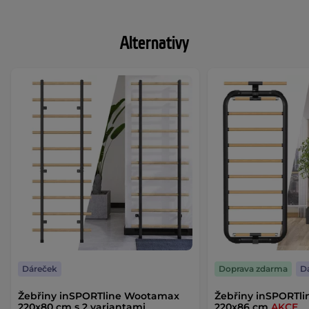
Alternativy
Dáreček
Doprava zdarma
D
Žebřiny inSPORTline Wootamax
Žebřiny inSPORTli
220x80 cm s 2 variantami
220x86 cm
AKCE