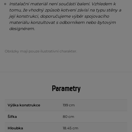
Instalační materiál není součástí balení. Vzhledem k
tomu, že vhodný způsob kotvení závisí na typu stěny a
její konstrukci, doporučujeme výběr spojovacího
materiálu konzultovat s odborníkem nebo bytovým
designérem.
Obrázky mají pouze ilustrativní charakter.
Parametry
Výška konstrukce
199 cm
Šířka
80 cm
Hloubka
18.45 cm