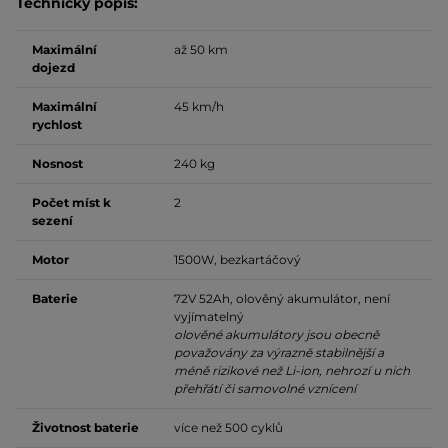
Technický popis:
Maximální
až 50 km
dojezd
Maximální
45 km/h
rychlost
Nosnost
240 kg
Počet míst k
2
sezení
Motor
1500W, bezkartáčový
Baterie
72V 52Ah, olověný akumulátor, není
vyjímatelný
olověné akumulátory jsou obecně
považovány za výrazně stabilnější a
méně rizikové než Li-ion, nehrozí u nich
přehřátí či samovolné vznícení
Životnost baterie
více než 500 cyklů