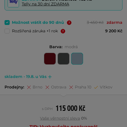
Telly na 30 dní ZDARMA
Možnost vrátit do 90 dnů
3 450 Kč
zdarma
Rozšířená záruka +1 rok
9 200 Kč
Barva:
modrá
skladem - 19.8. u Vás
Prodejny:
Brno
Ostrava
Praha 10
Vítkov
115 000 Kč
s DPH
Vaše věrnostní sleva
0%
TIP: Vyzkoušejte nezávazně!