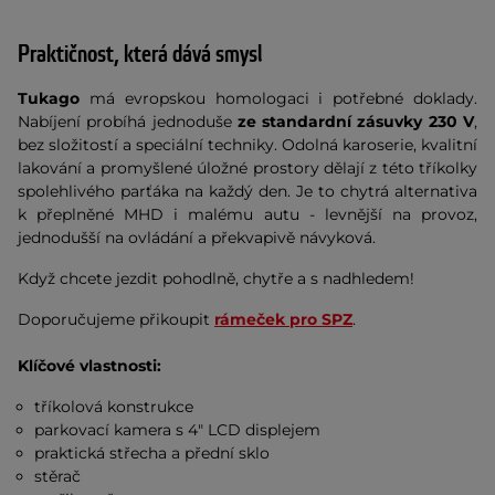
Praktičnost, která dává smysl
Tukago
má evropskou homologaci i potřebné doklady.
Nabíjení probíhá jednoduše
ze standardní zásuvky 230 V
,
bez složitostí a speciální techniky. Odolná karoserie, kvalitní
lakování a promyšlené úložné prostory dělají z této tříkolky
spolehlivého parťáka na každý den. Je to chytrá alternativa
k přeplněné MHD i malému autu - levnější na provoz,
jednodušší na ovládání a překvapivě návyková.
Když chcete jezdit pohodlně, chytře a s nadhledem!
Doporučujeme přikoupit
rámeček pro SPZ
.
Klíčové vlastnosti:
tříkolová konstrukce
parkovací kamera s 4" LCD displejem
praktická střecha a přední sklo
stěrač