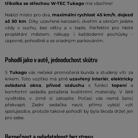
tříkolka se střechou W-TEC Tukago
má všechno!
Nabízí místo pro dva,
maximální rychlost 45 km/h
,
dojezd
až 50 km
. Díky uzavřené karoserii, dveřím a oknům jedete
vždy v suchu, bez větru a v teple. Perfektní pro hbité
proplétání městem, nákupy i každodenní pochůzky -
úsporně, pohodlně a se snadným parkováním.
Pohodlí jako v autě, jednoduchost skútru
S
Tukago
vás nečeká promočená bunda a studený vítr za
krkem. Toto vozítko má plně
uzavřený interiér
,
elektricky
ovládaná okna
,
přívod vzduchu
s funkcí
topení
a
komfortní sedadla potažená kvalitními materiály. V létě
vyvětráte, v zimě si zatopíte. Počasí vás nemá šanci
překvapit. Zadní sedačka navíc přímo vybízí vzít
spolujezdce, protože takové pohodlí by byla škoda držet jen
pro sebe.
Bezpečnost a ovladatelnost bez stresu