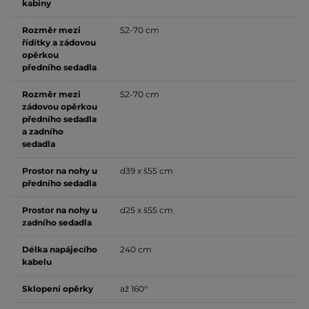
kabiny
Rozměr mezi
52-70 cm
řídítky a zádovou
opěrkou
předního sedadla
Rozměr mezi
52-70 cm
zádovou opěrkou
předního sedadla
a zadního
sedadla
Prostor na nohy u
d39 x š55 cm
předního sedadla
Prostor na nohy u
d25 x š55 cm
zadního sedadla
Délka napájecího
240 cm
kabelu
Sklopení opěrky
až 160°