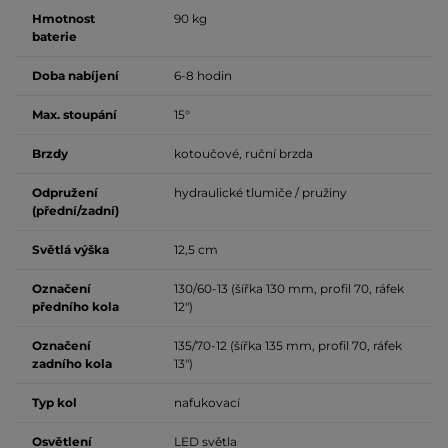
Hmotnost
90 kg
baterie
Doba nabíjení
6-8 hodin
Max. stoupání
15°
Brzdy
kotoučové, ruční brzda
Odpružení
hydraulické tlumiče / pružiny
(přední/zadní)
Světlá výška
12,5 cm
Označení
130/60-13 (šířka 130 mm, profil 70, ráfek
předního kola
12")
Označení
135/70-12 (šířka 135 mm, profil 70, ráfek
zadního kola
13")
Typ kol
nafukovací
Osvětlení
LED světla