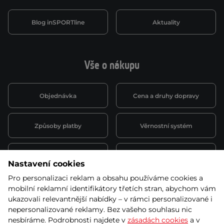
Blog inSPORTline
Aktuality
Vše o nákupu
Objednávka
Cena a druhy dopravy
Způsoby platby
Věrnostní systém
Montáž a servis
Reklamace a záruka
Nastavení cookies
Pro personalizaci reklam a obsahu používáme cookies a
Půjčovna
Kariéra
mobilní reklamní identifikátory třetích stran, abychom vám
obchodní podmínky
ukazovali relevantnější nabídky – v rámci personalizované i
nepersonalizované reklamy. Bez vašeho souhlasu nic
nesbíráme. Podrobnosti najdete v
zásadách cookies
a v