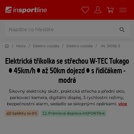
Moto
Elektro vozidla
Elektro vozidla
IN: 31036-3
Elektrická tříkolka se střechou W-TEC Tukago
• 45km/h • až 50km dojezd • s řidičákem -
modrá
Šikovný elektrický skútr, praktická střecha a přední sklo,
parkovací kamera, digitální displej, 3 rychlostní režimy,
bezpečnostní alarm, sedadlo se sklopnými opěrkami.
více
Splátky za 0%
Prémiová doprava inSPORTline