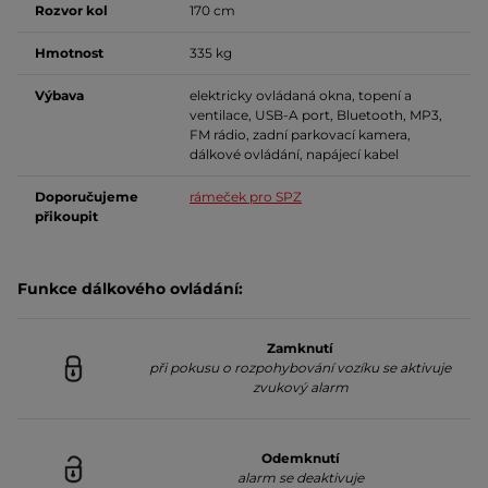
Rozvor kol
170 cm
Hmotnost
335 kg
Výbava
elektricky ovládaná okna, topení a
ventilace, USB-A port, Bluetooth, MP3,
FM rádio, zadní parkovací kamera,
dálkové ovládání, napájecí kabel
Doporučujeme
rámeček pro SPZ
přikoupit
Funkce dálkového ovládání:
Zamknutí
při pokusu o rozpohybování vozíku se aktivuje
zvukový alarm
Odemknutí
alarm se deaktivuje