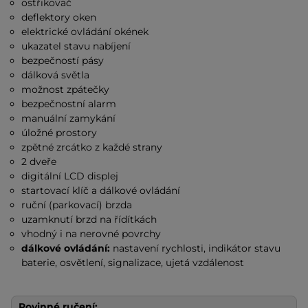
ostřikovač
deflektory oken
elektrické ovládání okének
ukazatel stavu nabíjení
bezpečností pásy
dálková světla
možnost zpátečky
bezpečnostní alarm
manuální zamykání
úložné prostory
zpětné zrcátko z každé strany
2 dveře
digitální LCD displej
startovací klíč a dálkové ovládání
ruční (parkovací) brzda
uzamknutí brzd na řídítkách
vhodný i na nerovné povrchy
dálkové ovládání:
nastavení rychlosti, indikátor stavu
baterie, osvětlení, signalizace, ujetá vzdálenost
Povinné ručení: