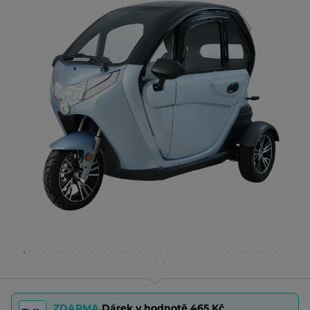
ZDARMA
Dárek v hodnotě
465 Kč