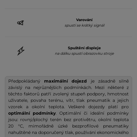
Varování
spustí se krátký signál
Spuštění displeje
na dálku spustí obrazovku stroje
Předpokládaný
maximální dojezd
je zásadně silně
závislý na nejrůznějších podmínkách. Mezi některé z
těchto faktorů patří zvolený stupeň podpory, hmotnost
uživatele, povaha terénu, vítr, tlak pneumatik a jejich
vzorek a okolní teplota. Veškeré dojezdy platí pro
optimální podmínky
. Optimální či ideální podmínky
jsou: rovný/plochý terén bez protivětru, okolní teplota
20 °C, mimořádně úzké bezprofilové pneumatiky
nahuštěné na doporučený tlak, používání ekonomického