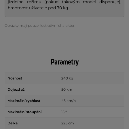
jízdního režimu (pokud takovým model disponuje),
hmotnost uživatele pod 70 kg.
Obrázky mají pouze ilustrativní charakter.
Parametry
Nosnost
240 kg
Dojezd až
50 km
Maximální rychlost
45 km/h
Maximální stoupání
15 °
Délka
225 cm