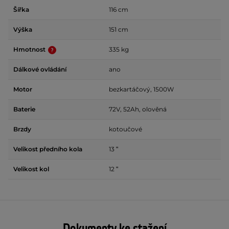
Šířka
116 cm
Výška
151 cm
Hmotnost
335 kg
Dálkové ovládání
ano
Motor
bezkartáčový, 1500W
Baterie
72V, 52Ah, olověná
Brzdy
kotoučové
Velikost předního kola
13 ʺ
Velikost kol
12 ʺ