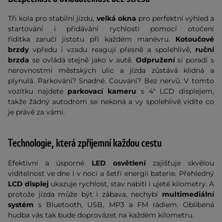
Tři kola pro stabilní jízdu,
velká okna
pro perfektní výhled a
startování i přidávání rychlosti pomocí otočení
řídítka zaručí jistotu při každém manévru.
Kotoučové
brzdy
vpředu i vzadu reagují přesně a spolehlivě,
ruční
brzda
se ovládá stejně jako v autě.
Odpružení
si poradí s
nerovnostmi městských ulic a jízda zůstává klidná a
plynulá. Parkování? Snadné. Couvání? Bez nervů. V tomto
vozítku najdete
parkovací kameru
s 4" LCD displejem,
takže žádný autodrom se nekoná a vy spolehlivě vidíte co
je právě za vámi.
Technologie, která zpříjemní každou cestu
Efektivní a úsporné
LED osvětlení
zajišťuje skvělou
viditelnost ve dne i v noci a šetří energii baterie. Přehledný
LCD displej
ukazuje rychlost, stav nabití i ujeté kilometry. A
protože jízda může být i zábava, nechybí
multimediální
systém
s Bluetooth, USB, MP3 a FM rádiem. Oblíbená
hudba vás tak bude doprovázet na každém kilometru.