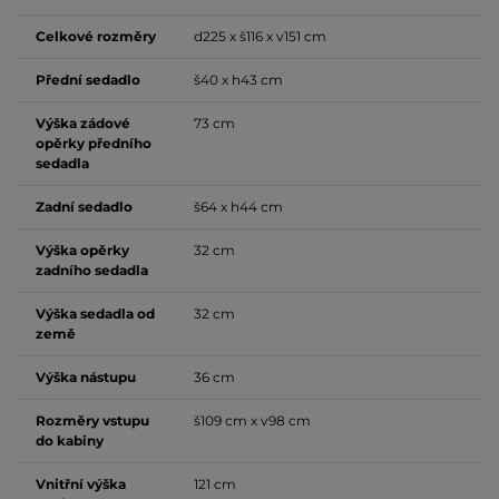
Celkové rozměry
d225 x š116 x v151 cm
Přední sedadlo
š40 x h43 cm
Výška zádové
73 cm
opěrky předního
sedadla
Zadní sedadlo
š64 x h44 cm
Výška opěrky
32 cm
zadního sedadla
Výška sedadla od
32 cm
země
Výška nástupu
36 cm
Rozměry vstupu
š109 cm x v98 cm
do kabiny
Vnitřní výška
121 cm