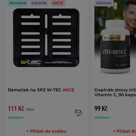
Novinka!
Dáreček
AKCE
Dáreček
Rámeček na SPZ W-TEC
AKCE
Doplněk stravy in
Vitamin C, 90 kaps
111 Kč
99 Kč
150 Kč
skladem
skladem
+ Přidat do košíku
+ Přidat d