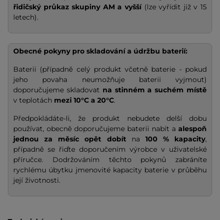
řidičský průkaz skupiny AM a vyšší
(lze vyřídit již v 15
letech).
Obecné pokyny pro skladování a údržbu baterií:
Baterii (případně celý produkt včetně baterie - pokud
jeho povaha neumožňuje baterii vyjmout)
doporučujeme skladovat
na stinném a suchém místě
v teplotách
mezi 10°C a 20°C
.
Předpokládáte-li, že produkt nebudete delší dobu
používat, obecně doporučujeme baterii nabít a
alespoň
jednou za měsíc opět dobít
na
100 % kapacity
,
případně se řiďte doporučením výrobce v uživatelské
příručce. Dodržováním těchto pokynů zabráníte
rychlému úbytku jmenovité kapacity baterie v průběhu
její životnosti.