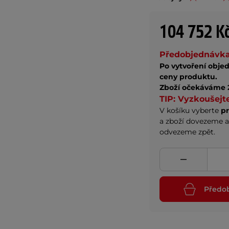
104 752 K
Předobjednávka
Po vytvoření objed
ceny produktu.
Zboží očekáváme 
TIP: Vyzkoušejt
V košíku vyberte
p
a zboží dovezeme a
odvezeme zpět.
Předo