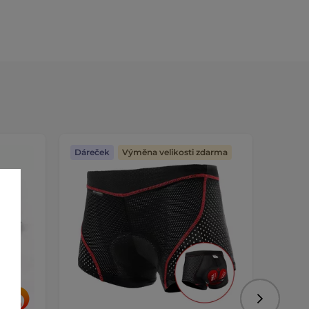
Dáreček
Výměna velikosti zdarma
Dáreč
Výměna
Následujíc