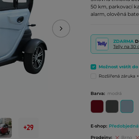
50 km, parkovací ka
alarm, olověná bate
Následující
ZDARMA
D
Telly na 3
Možnost vrátit d
Rozšířená záruka +
Barva:
modrá
+29
E-shop:
Předobjedná
Prodejny:
Brno