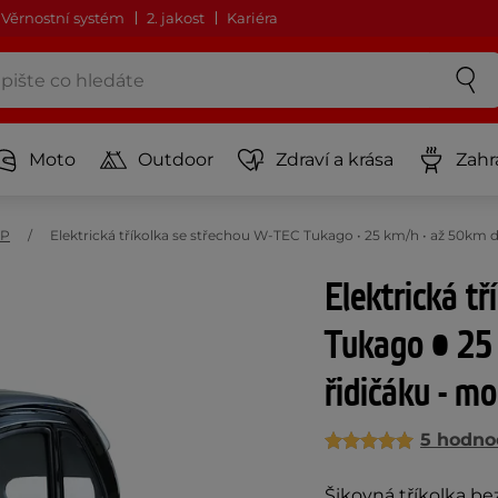
Věrnostní systém
2. jakost
Kariéra
Moto
Outdoor
Zdraví a krása
Zahr
ŘP
Elektrická tříkolka se střechou W-TEC Tukago • 25 km/h • až 50km d
Elektrická t
Tukago • 25
řidičáku - m
5 hodno
Šikovná tříkolka be