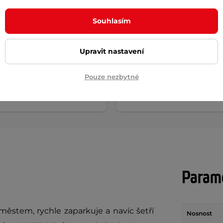
Souhlasím
k stravy inSPORTline
Vyhřívaná skládací podlož
n C, 90 kapslí
inSPORTline Triester
Upravit nastavení
999 Kč
m
skladem
Pouze nezbytné
+ Přidat do košíku
+ Přidat do košíku
Param
městem, rychle zaparkuje a navíc šetří
Nosnost