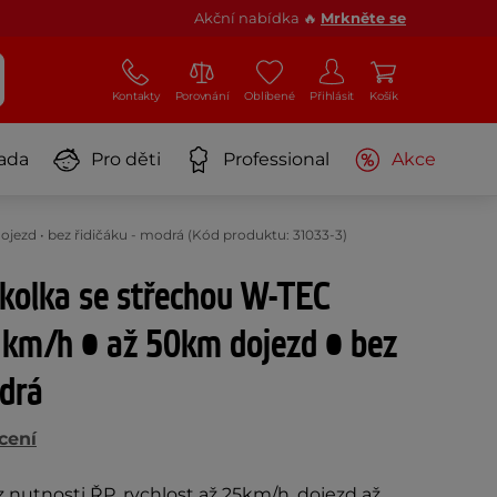
Akční nabídka 🔥
Mrkněte se
Kontakty
Porovnání
Oblíbené
Přihlásit
Košík
ada
Pro děti
Professional
Akce
ojezd • bez řidičáku - modrá (Kód produktu: 31033-3)
říkolka se střechou W-TEC
 km/h • až 50km dojezd • bez
odrá
cení
z nutnosti ŘP, rychlost až 25km/h, dojezd až