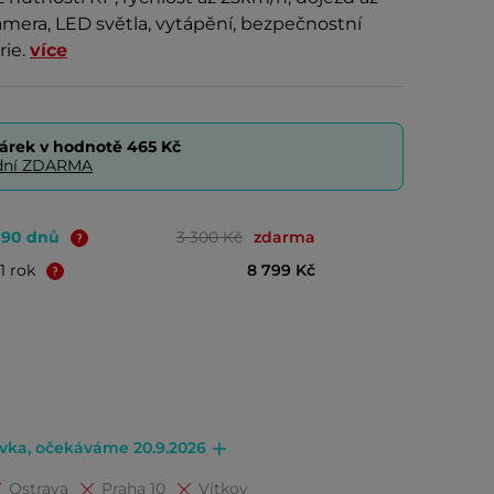
mera, LED světla, vytápění, bezpečnostní
rie.
více
árek v hodnotě
465 Kč
0 dní ZDARMA
o 90 dnů
3 300 Kč
zdarma
1 rok
8 799 Kč
vka, očekáváme 20.9.2026
Ostrava
Praha 10
Vítkov