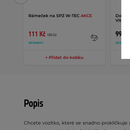
Rámeček na SPZ W-TEC
AKCE
Doplně
Vitami
111 Kč
99 Kč
150 Kč
skladem
sklade
+ Přidat do košíku
Popis
Chcete vozítko, které se snadno prokličkuje 