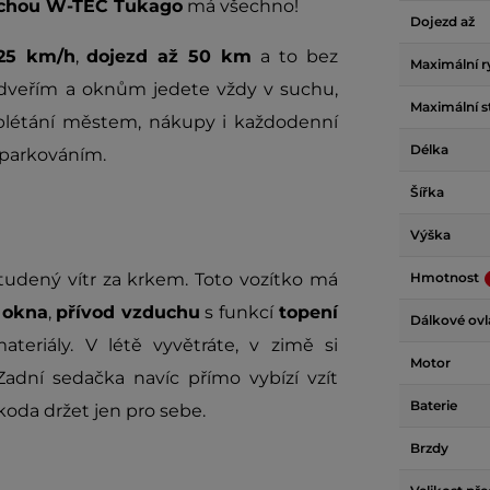
řechou W-TEC Tukago
má všechno!
Dojezd až
 25 km/h
,
dojezd až 50 km
a to bez
Maximální r
, dveřím a oknům jedete vždy v suchu,
Maximální s
roplétání městem, nákupy i každodenní
Délka
 parkováním.
Šířka
Výška
dený vítr za krkem. Toto vozítko má
Hmotnost
 okna
,
přívod vzduchu
s funkcí
topení
Dálkové ovl
teriály. V létě vyvětráte, v zimě si
Motor
Zadní sedačka navíc přímo vybízí vzít
Baterie
koda držet jen pro sebe.
Brzdy