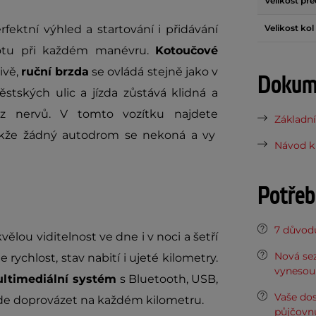
Velikost př
fektní výhled a startování i přidávání
Velikost kol
istotu při každém manévru.
Kotoučové
ivě,
ruční brzda
se ovládá stejně jako v
Dokume
stských ulic a jízda zůstává klidná a
ez nervů. V tomto vozítku najdete
Základní
akže žádný autodrom se nekoná a vy
Návod k 
Potřeb
7 důvodů
kvělou viditelnost ve dne i v noci a šetří
Nová sez
 rychlost, stav nabití i ujeté kilometry.
vynesou 
ltimediální systém
s Bluetooth, USB,
Vaše do
de doprovázet na každém kilometru.
půjčovn