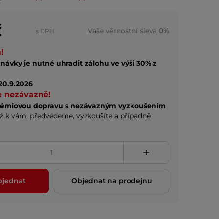
č
Vaše věrnostní sleva
0%
s DPH
!
návky je nutné uhradit zálohu ve výši 30% z
20.9.2026
e nezávazně!
rémiovou dopravu s nezávazným vyzkoušením
ž k vám, předvedeme, vyzkoušíte a případně
bjednat
Objednat na prodejnu