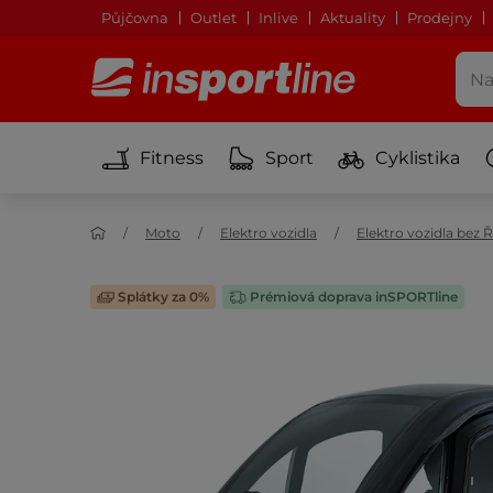
Půjčovna
Outlet
Inlive
Aktuality
Prodejny
Fitness
Sport
Cyklistika
Moto
Elektro vozidla
Elektro vozidla bez 
Splátky za 0%
Prémiová doprava inSPORTline