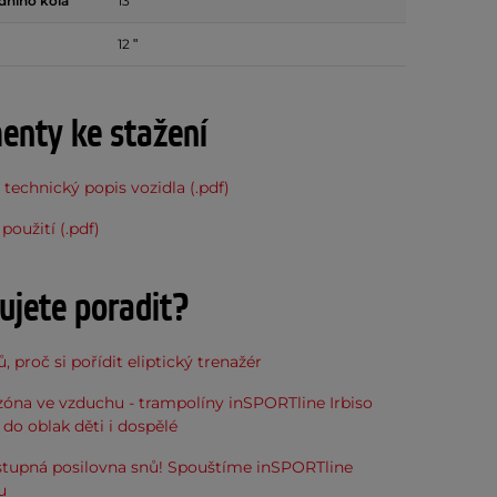
edního kola
13 ʺ
12 ʺ
nty ke stažení
 technický popis vozidla (.pdf)
použití (.pdf)
ujete poradit?
, proč si pořídit eliptický trenažér
óna ve vzduchu - trampolíny inSPORTline Irbiso
do oblak děti i dospělé
stupná posilovna snů! Spouštíme inSPORTline
u