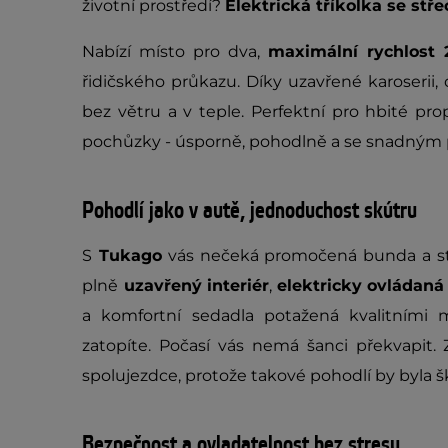
životní prostředí?
Elektrická tříkolka se st
Nabízí místo pro dva,
maximální rychlost
řidičského průkazu. Díky uzavřené karoserii
bez větru a v teple. Perfektní pro hbité p
pochůzky - úsporně, pohodlně a se snadným
Pohodlí jako v autě, jednoduchost skútru
S
Tukago
vás nečeká promočená bunda a stu
plně
uzavřený interiér
,
elektricky ovládaná
a komfortní sedadla potažená kvalitními ma
zatopíte. Počasí vás nemá šanci překvapit. 
spolujezdce, protože takové pohodlí by byla š
Bezpečnost a ovladatelnost bez stresu