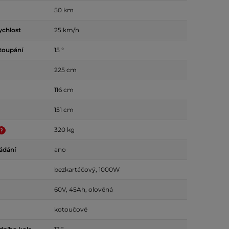
50 km
ychlost
25 km/h
toupání
15 °
225 cm
116 cm
151 cm
320 kg
ádání
ano
bezkartáčový, 1000W
60V, 45Ah, olověná
kotoučové