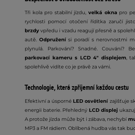
Tři kola pro stabilní jízdu,
velká okna
pro per
rychlosti pomocí otočení řídítka zaručí j
brzdy
vpředu i vzadu reagují přesně a spolehl
autě.
Odpružení
si poradí s nerovnostmi mě
plynulá. Parkování? Snadné. Couvání? B
parkovací kameru s LCD 4" displejem
, t
spolehlivě vidíte co je právě za vámi.
Technologie, která zpříjemní každou cestu
Efektivní a úsporné
LED osvětlení
zajišťuje s
energii baterie. Přehledný
LCD displej
ukazuje
A protože jízda může být i zábava, nechybí
mu
MP3 a FM rádiem. Oblíbená hudba vás tak bu