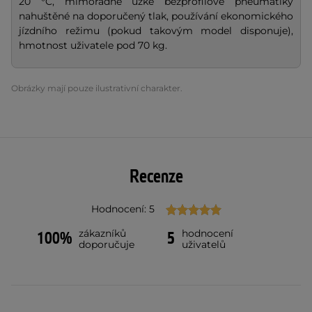
20 °C, mimořádně úzké bezprofilové pneumatiky
nahuštěné na doporučený tlak, používání ekonomického
jízdního režimu (pokud takovým model disponuje),
hmotnost uživatele pod 70 kg.
Obrázky mají pouze ilustrativní charakter.
Recenze
Hodnocení: 5
zákazníků
hodnocení
100%
5
doporučuje
uživatelů