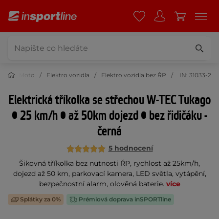
Moto
Elektro vozidla
Elektro vozidla bez ŘP
IN: 31033-2
Elektrická tříkolka se střechou W-TEC Tukago
• 25 km/h • až 50km dojezd • bez řidičáku -
černá
5 hodnocení
Šikovná tříkolka bez nutnosti ŘP, rychlost až 25km/h,
dojezd až 50 km, parkovací kamera, LED světla, vytápění,
bezpečnostní alarm, olověná baterie.
více
Splátky za 0%
Prémiová doprava inSPORTline