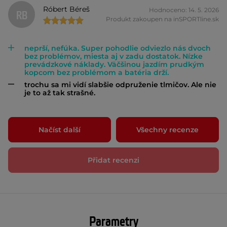
Róbert Béreš
Hodnoceno: 14. 5. 2026
RB
Produkt zakoupen na inSPORTline.sk
neprší, nefúka. Super pohodlie odviezlo nás dvoch
bez problémov, miesta aj v zadu dostatok. Nízke
prevádzkové náklady. Väčšinou jazdím prudkým
kopcom bez problémom a batéria drží.
trochu sa mi vidí slabšie odpruženie tlmičov. Ale nie
je to až tak strašné.
Načíst další
Všechny recenze
Přidat recenzi
Parametry