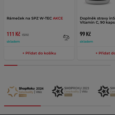
Rámeček na SPZ W-TEC
AKCE
Doplněk stravy in
Vitamin C, 90 kaps
111 Kč
99 Kč
150 Kč
skladem
skladem
+ Přidat do košíku
+ Přidat d