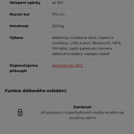
Sklopení opěrky
až 160°
Rozvor kol
170 cm
Hmotnost
320 kg
Výbava
elektricky ovládaná okna, topení a
ventilace, USB-A port, Bluetooth, MP3,
FM rádio, zadní parkovací kamera,
dálkové ovládání, napájecí kabel
Doporučujeme
rámeček pro SPZ
přikoupit
Funkce dálkového ovládání:
Zamknutí
při pokusu o rozpohybování vozíku se aktivuje
zvukový alarm