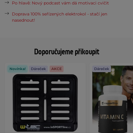
Po hlavě: Nový podcast vám dá motivaci cvičit
Doprava 100% seřízených elektrokol - stačí jen
nasednout!
Doporučujeme přikoupit
Novinka!
Dáreček
AKCE
Dáreček