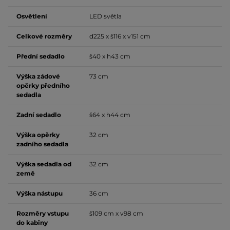
Osvětlení
LED světla
Celkové rozměry
d225 x š116 x v151 cm
Přední sedadlo
š40 x h43 cm
Výška zádové
73 cm
opěrky předního
sedadla
Zadní sedadlo
š64 x h44 cm
Výška opěrky
32 cm
zadního sedadla
Výška sedadla od
32 cm
země
Výška nástupu
36 cm
Rozměry vstupu
š109 cm x v98 cm
do kabiny