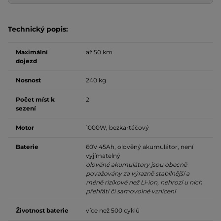
Technický popis:
Maximální
až 50 km
dojezd
Nosnost
240 kg
Počet míst k
2
sezení
Motor
1000W, bezkartáčový
Baterie
60V 45Ah, olověný akumulátor, není
vyjímatelný
olověné akumulátory jsou obecně
považovány za výrazně stabilnější a
méně rizikové než Li-ion, nehrozí u nich
přehřátí či samovolné vznícení
Životnost baterie
více než 500 cyklů