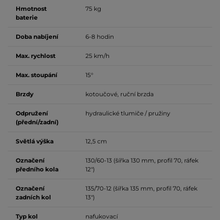
Hmotnost
75 kg
baterie
Doba nabíjení
6-8 hodin
Max. rychlost
25 km/h
Max. stoupání
15°
Brzdy
kotoučové, ruční brzda
Odpružení
hydraulické tlumiče / pružiny
(přední/zadní)
Světlá výška
12,5 cm
Označení
130/60-13 (šířka 130 mm, profil 70, ráfek
předního kola
12")
Označení
135/70-12 (šířka 135 mm, profil 70, ráfek
zadních kol
13")
Typ kol
nafukovací