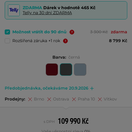
ZDARMA
Dárek v hodnotě
465 Kč
Telly na 30 dní ZDARMA
Možnost vrátit do 90 dnů
3 300 Kč
zdarma
Rozšířená záruka +1 rok
8 799 Kč
Barva:
černá
Předobjednávka, očekáváme 20.9.2026
Prodejny:
Brno
Ostrava
Praha 10
Vítkov
109 990 Kč
s DPH
Vaše věrnostní sleva
0%