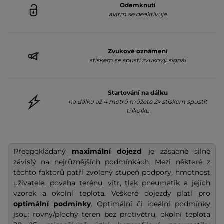
Odemknutí
alarm se deaktivuje
Zvukové oznámení
stiskem se spustí zvukový signál
Startování na dálku
na dálku až 4 metrů můžete 2x stiskem spustit
tříkolku
Předpokládaný
maximální dojezd
je zásadně silně
závislý na nejrůznějších podmínkách. Mezi některé z
těchto faktorů patří zvolený stupeň podpory, hmotnost
uživatele, povaha terénu, vítr, tlak pneumatik a jejich
vzorek a okolní teplota. Veškeré dojezdy platí pro
optimální podmínky
. Optimální či ideální podmínky
jsou: rovný/plochý terén bez protivětru, okolní teplota