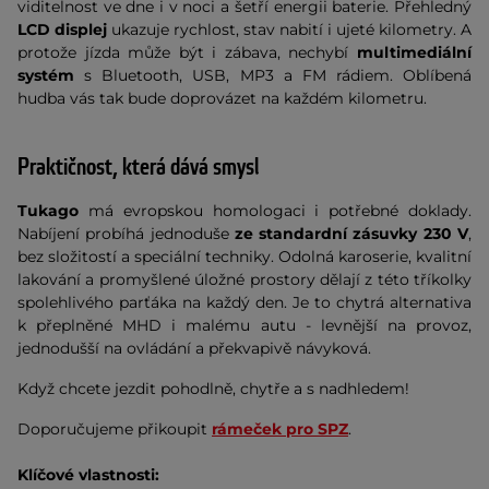
viditelnost ve dne i v noci a šetří energii baterie. Přehledný
LCD displej
ukazuje rychlost, stav nabití i ujeté kilometry. A
protože jízda může být i zábava, nechybí
multimediální
systém
s Bluetooth, USB, MP3 a FM rádiem. Oblíbená
hudba vás tak bude doprovázet na každém kilometru.
Praktičnost, která dává smysl
Tukago
má evropskou homologaci i potřebné doklady.
Nabíjení probíhá jednoduše
ze standardní zásuvky 230 V
,
bez složitostí a speciální techniky. Odolná karoserie, kvalitní
lakování a promyšlené úložné prostory dělají z této tříkolky
spolehlivého parťáka na každý den. Je to chytrá alternativa
k přeplněné MHD i malému autu - levnější na provoz,
jednodušší na ovládání a překvapivě návyková.
Když chcete jezdit pohodlně, chytře a s nadhledem!
Doporučujeme přikoupit
rámeček pro SPZ
.
Klíčové vlastnosti: