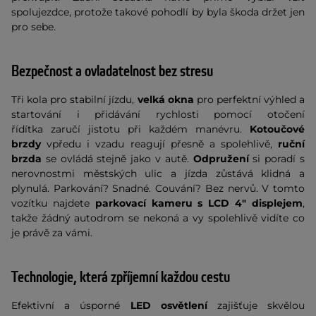
spolujezdce, protože takové pohodlí by byla škoda držet jen
pro sebe.
Bezpečnost a ovladatelnost bez stresu
Tři kola pro stabilní jízdu,
velká okna
pro perfektní výhled a
startování i přidávání rychlosti pomocí otočení
řídítka zaručí jistotu při každém manévru.
Kotoučové
brzdy
vpředu i vzadu reagují přesně a spolehlivě,
ruční
brzda
se ovládá stejně jako v autě.
Odpružení
si poradí s
nerovnostmi městských ulic a jízda zůstává klidná a
plynulá. Parkování? Snadné. Couvání? Bez nervů. V tomto
vozítku najdete
parkovací kameru s LCD 4" displejem
,
takže žádný autodrom se nekoná a vy spolehlivě vidíte co
je právě za vámi.
Technologie, která zpříjemní každou cestu
Efektivní a úsporné
LED osvětlení
zajišťuje skvělou