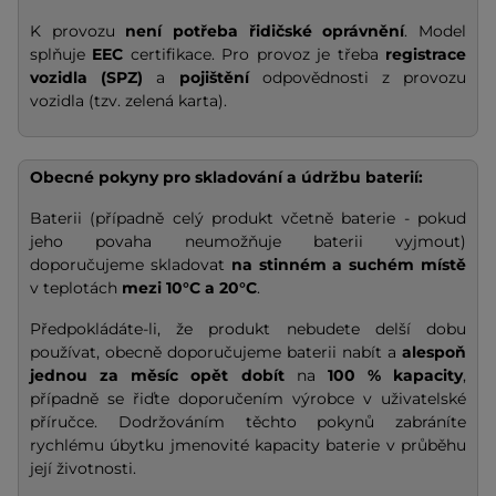
K provozu
není potřeba řidičské oprávnění
. Model
splňuje
EEC
certifikace. Pro provoz je třeba
registrace
vozidla (SPZ)
a
pojištění
odpovědnosti z provozu
vozidla (tzv. zelená karta).
Obecné pokyny pro skladování a údržbu baterií:
Baterii (případně celý produkt včetně baterie - pokud
jeho povaha neumožňuje baterii vyjmout)
doporučujeme skladovat
na stinném a suchém místě
v teplotách
mezi 10°C a 20°C
.
Předpokládáte-li, že produkt nebudete delší dobu
používat, obecně doporučujeme baterii nabít a
alespoň
jednou za měsíc opět dobít
na
100 % kapacity
,
případně se řiďte doporučením výrobce v uživatelské
příručce. Dodržováním těchto pokynů zabráníte
rychlému úbytku jmenovité kapacity baterie v průběhu
její životnosti.