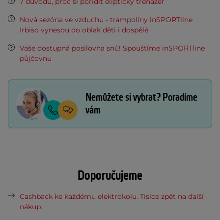
7 důvodů, proč si pořídit eliptický trenažér
Nová sezóna ve vzduchu - trampolíny inSPORTline
Irbiso vynesou do oblak děti i dospělé
Vaše dostupná posilovna snů! Spouštíme inSPORTline
půjčovnu
Nemůžete si vybrat? Poradíme
vám
Doporučujeme
Cashback ke každému elektrokolu. Tisíce zpět na další
nákup.