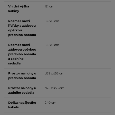
Vnitřní výška
121 cm
kabiny
Rozměr mezi
52-70 cm
řídítky a zádovou
opěrkou
předního sedadla
Rozměr mezi
52-70 cm
zádovou opěrkou
předního sedadla
a zadního
sedadla
Prostor na nohy u
d39 x š55 cm
předního sedadla
Prostor na nohy u
d25 x š55 cm
zadního sedadla
Délka napájecího
240 cm
kabelu