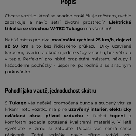
Popis
Chcete vozítko, které se snadno prokličkuje městem, rychle
zaparkuje a navíc šetří životní prostředí?
Elektrická
tříkolka se střechou W-TEC Tukago
má všechno!
Nabízí místo pro dva,
maximální rychlost 25 km/h
,
dojezd
až 50 km
a to bez řidičského průkazu. Díky uzavřené
karoserii, dveřím a oknům jedete vždy v suchu, bez větru a
v teple. Perfektní pro hbité proplétání městem, nákupy i
každodenní pochůzky - úsporně, pohodlně a se snadným
parkováním.
Pohodlí jako v autě, jednoduchost skútru
S
Tukago
vás nečeká promočená bunda a studený vítr za
krkem. Toto vozítko má plně
uzavřený interiér
,
elektricky
ovládaná okna
,
přívod vzduchu
s funkcí
topení
a
komfortní sedadla potažená kvalitními materiály. V létě
vyvětráte, v zimě si zatopíte. Počasí vás nemá šanci
překvapit. Zadní sedačka navíc přímo vybízí vzít