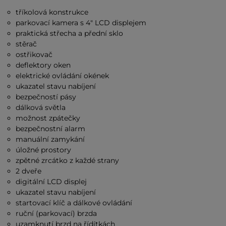
tříkolová konstrukce
parkovací kamera s 4" LCD displejem
praktická střecha a přední sklo
stěrač
ostřikovač
deflektory oken
elektrické ovládání okének
ukazatel stavu nabíjení
bezpečností pásy
dálková světla
možnost zpátečky
bezpečnostní alarm
manuální zamykání
úložné prostory
zpětné zrcátko z každé strany
2 dveře
digitální LCD displej
ukazatel stavu nabíjení
startovací klíč a dálkové ovládání
ruční (parkovací) brzda
uzamknutí brzd na řídítkách