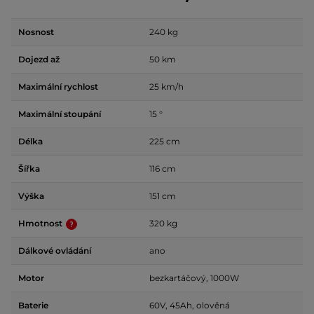
Nosnost
240 kg
Dojezd až
50 km
Maximální rychlost
25 km/h
Maximální stoupání
15 °
Délka
225 cm
Šířka
116 cm
Výška
151 cm
Hmotnost
320 kg
Dálkové ovládání
ano
Motor
bezkartáčový, 1000W
Baterie
60V, 45Ah, olověná