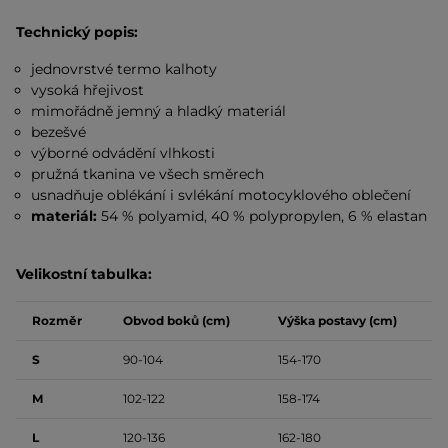
Technický popis:
jednovrstvé termo kalhoty
vysoká hřejivost
mimořádně jemný a hladký materiál
bezešvé
výborné odvádění vlhkosti
pružná tkanina ve všech směrech
usnadňuje oblékání i svlékání motocyklového oblečení
materiál:
54 % polyamid, 40 % polypropylen, 6 % elastan
Velikostní tabulka:
Rozměr
Obvod boků (cm)
Výška postavy (cm)
S
90-104
154-170
M
102-122
158-174
L
120-136
162-180