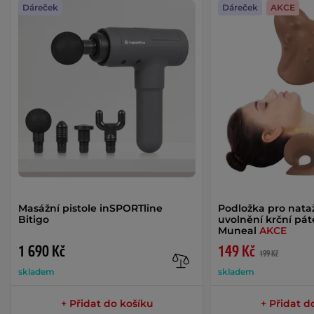
Dáreček
Dáreček
AKCE
Masážní pistole inSPORTline
Podložka pro nata
Bitigo
uvolnění krční pá
Muneal
AKCE
1 690 Kč
149 Kč
199 Kč
skladem
skladem
+ Přidat do košíku
+ Přidat d