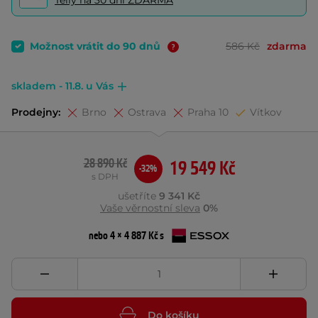
Telly na 30 dní ZDARMA
Možnost vrátit do 90 dnů
586 Kč
zdarma
skladem - 11.8. u Vás
Prodejny:
Brno
Ostrava
Praha 10
Vítkov
28 890 Kč
19 549 Kč
-32%
s DPH
ušetříte
9 341 Kč
Vaše věrnostní sleva
0%
nebo 4 × 4 887 Kč s
Do košíku