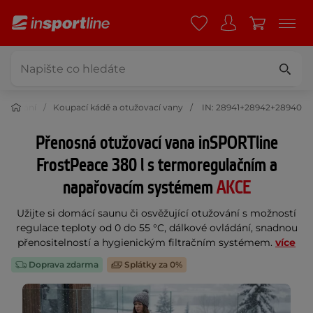
tužování
Koupací kádě a otužovací vany
IN: 28941+28942+28940
Přenosná otužovací vana inSPORTline
FrostPeace 380 l s termoregulačním a
napařovacím systémem
AKCE
Užijte si domácí saunu či osvěžující otužování s možností
regulace teploty od 0 do 55 °C, dálkové ovládání, snadnou
přenositelností a hygienickým filtračním systémem.
více
Doprava zdarma
Splátky za 0%