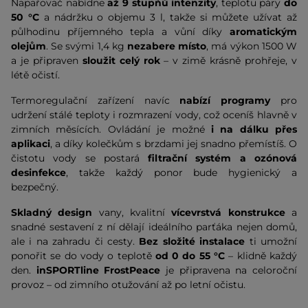
Napařovač nabídne
až 9 stupňů intenzity
, teplotu páry
do
50 °C
a nádržku o objemu 3 l, takže si můžete užívat až
půlhodinu příjemného tepla a vůní díky
aromatickým
olejům
. Se svými 1,4 kg
nezabere místo
, má výkon 1500 W
a je připraven
sloužit celý rok
– v zimě krásně prohřeje, v
létě očistí.
Termoregulační zařízení navíc
nabízí programy
pro
udržení stálé teploty i rozmrazení vody, což oceníš hlavně v
zimních měsících. Ovládání je možné
i na dálku přes
aplikaci
, a díky kolečkům s brzdami jej snadno přemístíš. O
čistotu vody se postará
filtrační systém a ozónová
desinfekce
, takže každý ponor bude hygienický a
bezpečný.
Skladný design
vany, kvalitní
vícevrstvá konstrukce
a
snadné sestavení z ní dělají ideálního parťáka nejen domů,
ale i na zahradu či cesty.
Bez složité instalace
ti umožní
ponořit se do vody o teplotě
od 0 do 55 °C
– klidně každý
den.
inSPORTline FrostPeace
je připravena na celoroční
provoz – od zimního otužování až po letní očistu.