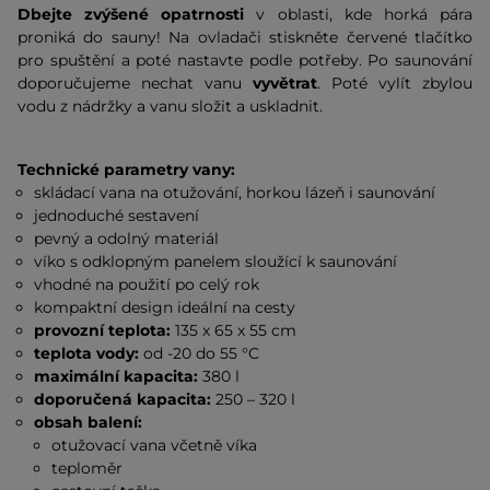
Dbejte zvýšené opatrnosti
v oblasti, kde horká pára
proniká do sauny! Na ovladači stiskněte červené tlačítko
pro spuštění a poté nastavte podle potřeby. Po saunování
doporučujeme nechat vanu
vyvětrat
. Poté vylít zbylou
vodu z nádržky a vanu složit a uskladnit.
Technické parametry vany:
skládací vana na otužování, horkou lázeň i saunování
jednoduché sestavení
pevný a odolný materiál
víko s odklopným panelem sloužící k saunování
vhodné na použití po celý rok
kompaktní design ideální na cesty
provozní teplota:
135 x 65 x 55 cm
teplota vody:
od -20 do 55 °C
maximální kapacita:
380 l
doporučená kapacita:
250 – 320 l
obsah balení:
otužovací vana včetně víka
teploměr