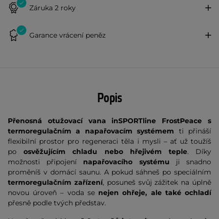
Záruka 2 roky
Garance vrácení peněz
Popis
Přenosná otužovací vana inSPORTline FrostPeace s
termoregulačním a napařovacím systémem
ti přináší
flexibilní prostor pro regeneraci těla i mysli – ať už toužíš
po
osvěžujícím chladu nebo hřejivém teple
. Díky
možnosti připojení
napařovacího systému
ji snadno
proměníš v domácí saunu. A pokud sáhneš po speciálním
termoregulačním zařízení
, posuneš svůj zážitek na úplně
novou úroveň – voda se
nejen ohřeje, ale také ochladí
přesně podle tvých představ.