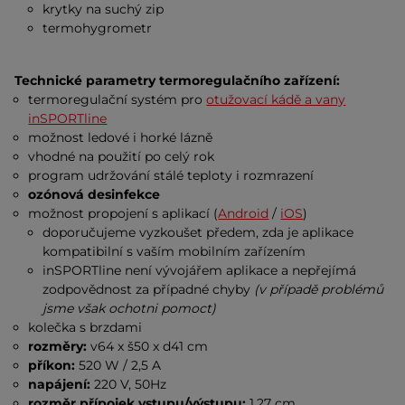
krytky na suchý zip
termohygrometr
Technické parametry termoregulačního zařízení:
termoregulační systém pro
otužovací kádě a vany
inSPORTline
možnost ledové i horké lázně
vhodné na použití po celý rok
program udržování stálé teploty i rozmrazení
ozónová desinfekce
možnost propojení s aplikací (
Android
/
iOS
)
doporučujeme vyzkoušet předem, zda je aplikace
kompatibilní s vaším mobilním zařízením
inSPORTline není vývojářem aplikace a nepřejímá
zodpovědnost za případné chyby
(v případě problémů
jsme však ochotni pomoct)
kolečka s brzdami
rozměry:
v64 x š50 x d41 cm
příkon:
520 W / 2,5 A
napájení:
220 V, 50Hz
rozměr přípojek vstupu/výstupu:
1,27 cm