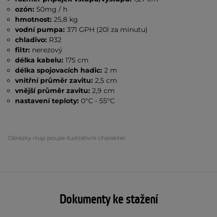
ozón:
50mg / h
hmotnost:
25,8 kg
vodní pumpa:
371 GPH (20l za minutu)
chladivo:
R32
filtr:
nerezový
délka kabelu:
175 cm
délka spojovacích hadic:
2 m
vnitřní průměr zavitu:
2,5 cm
vnější průměr zavitu:
2,9 cm
nastavení teploty:
0°C - 55°C
Obrázky mají pouze ilustrativní charakter.
Dokumenty ke stažení