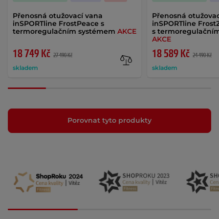
Přenosná otužovací vana
Přenosná otužovac
inSPORTline FrostPeace s
inSPORTline FrostZe
termoregulačním systémem
AKCE
s termoregulační
AKCE
18 749 Kč
18 589 Kč
27 490 Kč
24 490 Kč
skladem
skladem
Porovnat tyto produkty