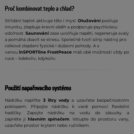
Proč kombinovat teplo a chlad?
Střídání teplot aktivuje tělo i mysl.
Otužování
posiluje
imunitu, zlepšuje krevní oběh a podporuje psychickou
odolnost.
Saunování
zase uvolňuje napětí, regeneruje svaly
a pomáhá zbavit se stresu. Společně tvoří silný nástroj pro
celkové zlepšení fyzické i duševní pohody. A s
vanou
inSPORTline FrostPeace
máš obě možnosti vždy po
ruce – kdekoliv, kdykoliv.
Použití napařovacího systému
Nádržku naplňte
3 litry vody
a uzavřete bezpečnostním
poklopem. Připojte nádržku k vaně pomocí flexibilní
hadičky. Zapojte nádržku na vodu do zásuvky a
zapněte ji
hlavním spínačem
. Vstupte do prostoru vany,
uzavřete prostor krytem nebo ručníkem.