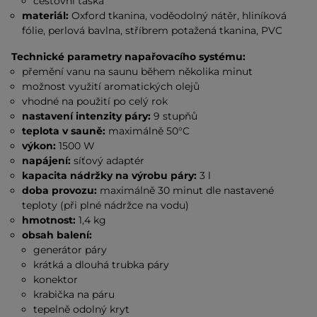
cestovní taška
materiál:
Oxford tkanina, voděodolný nátěr, hliníková
fólie, perlová bavlna, stříbrem potažená tkanina, PVC
Technické parametry napařovacího systému:
přemění vanu na saunu během několika minut
možnost využití aromatických olejů
vhodné na použití po celý rok
nastavení intenzity páry:
9 stupňů
teplota v sauně:
maximálně 50°C
výkon:
1500 W
napájení:
síťový adaptér
kapacita nádržky na výrobu páry:
3 l
doba provozu:
maximálně 30 minut dle nastavené
teploty (při plné nádržce na vodu)
hmotnost:
1,4 kg
obsah balení:
generátor páry
krátká a dlouhá trubka páry
konektor
krabička na páru
tepelně odolný kryt