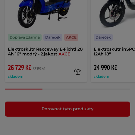
Doprava zdarma
Dáreček
AKCE
Dáreček
Elektroskútr Racceway E-Fichtl 20
Elektroskútr inSP
Ah 16" modrý - 2.jakost
AKCE
12Ah 18"
26 729 Kč
24 990 Kč
32 990 Kč
skladem
skladem
Porovnat tyto produkty