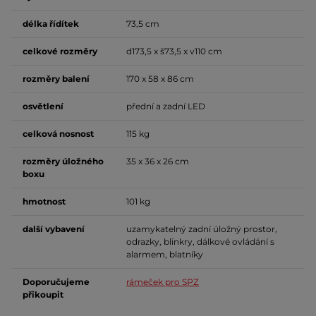
délka řídítek
73,5 cm
celkové rozměry
d173,5 x š73,5 x v110 cm
rozměry balení
170 x 58 x 86 cm
osvětlení
přední a zadní LED
celková nosnost
115 kg
rozměry úložného
35 x 36 x 26 cm
boxu
hmotnost
101 kg
další vybavení
uzamykatelný zadní úložný prostor,
odrazky, blinkry, dálkové ovládání s
alarmem, blatníky
Doporučujeme
rámeček pro SPZ
přikoupit