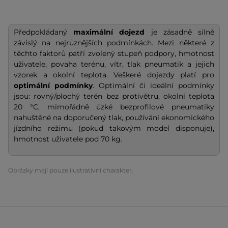
Předpokládaný
maximální dojezd
je zásadně silně
závislý na nejrůznějších podmínkách. Mezi některé z
těchto faktorů patří zvolený stupeň podpory, hmotnost
uživatele, povaha terénu, vítr, tlak pneumatik a jejich
vzorek a okolní teplota. Veškeré dojezdy platí pro
optimální podmínky
. Optimální či ideální podmínky
jsou: rovný/plochý terén bez protivětru, okolní teplota
20 °C, mimořádně úzké bezprofilové pneumatiky
nahuštěné na doporučený tlak, používání ekonomického
jízdního režimu (pokud takovým model disponuje),
hmotnost uživatele pod 70 kg.
Obrázky mají pouze ilustrativní charakter.