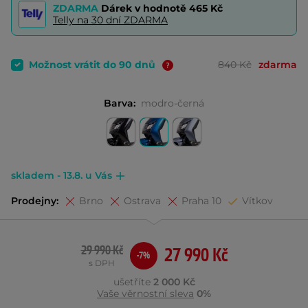
ZDARMA
Dárek v hodnotě
465 Kč
Telly na 30 dní ZDARMA
Možnost vrátit do 90 dnů
840 Kč
zdarma
Barva:
modro-černá
skladem - 13.8. u Vás
Prodejny:
Brno
Ostrava
Praha 10
Vítkov
29 990 Kč
27 990 Kč
-7%
s DPH
ušetříte
2 000 Kč
Vaše věrnostní sleva
0%