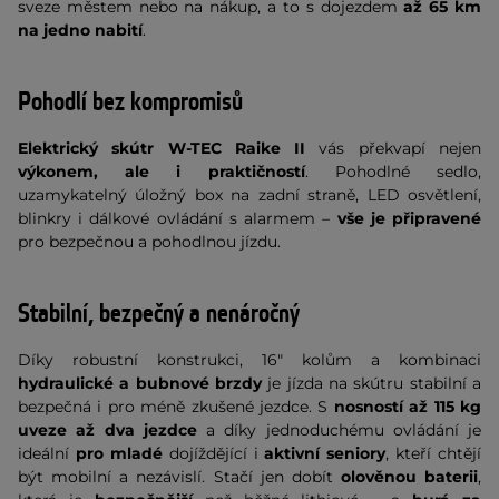
sveze městem nebo na nákup, a to s dojezdem
až 65 km
na jedno nabití
.
Pohodlí bez kompromisů
Elektrický skútr W-TEC Raike II
vás překvapí nejen
výkonem, ale i praktičností
. Pohodlné sedlo,
uzamykatelný úložný box na zadní straně, LED osvětlení,
blinkry i dálkové ovládání s alarmem –
vše je připravené
pro bezpečnou a pohodlnou jízdu.
Stabilní, bezpečný a nenáročný
Díky robustní konstrukci, 16" kolům a kombinaci
hydraulické a bubnové brzdy
je jízda na skútru stabilní a
bezpečná i pro méně zkušené jezdce. S
nosností až 115 kg
uveze až dva jezdce
a díky jednoduchému ovládání je
ideální
pro mladé
dojíždějící i
aktivní seniory
, kteří chtějí
být mobilní a nezávislí. Stačí jen dobít
olověnou baterii
,