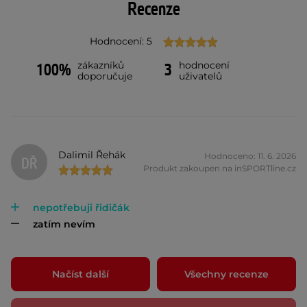
Recenze
Hodnocení: 5
zákazníků
hodnocení
100%
3
doporučuje
uživatelů
Dalimil Řehák
Hodnoceno: 11. 6. 2026
DŘ
Produkt zakoupen na inSPORTline.cz
nepotřebuji řidičák
zatím nevím
Načíst další
Všechny recenze