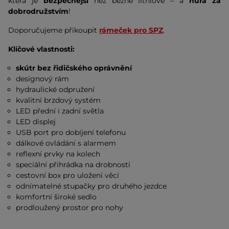
která je
bezpečnější
než běžné lithiové – a
hurá za
dobrodružstvím
!
Doporučujeme přikoupit
rámeček pro SPZ
.
Klíčové vlastnosti:
skútr bez řidičského oprávnění
designový rám
hydraulické odpružení
kvalitní brzdový systém
LED přední i zadní světla
LED displej
USB port pro dobíjení telefonu
dálkové ovládání s alarmem
reflexní prvky na kolech
speciální přihrádka na drobnosti
cestovní box pro uložení věcí
odnímatelné stupačky pro druhého jezdce
komfortní široké sedlo
prodloužený prostor pro nohy