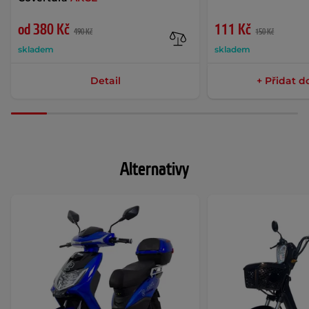
od 380 Kč
111 Kč
490 Kč
150 Kč
skladem
skladem
Detail
+ Přidat d
Alternativy