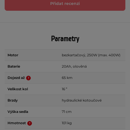
Přidat recenzi
Parametry
Motor
bezkartačový, 250W (max. 400W)
Baterie
20Ah, olověná
Dojezd až
65 km
Velikost kol
16 ʺ
Brzdy
hydraulické kotoučové
Výška sedla
71 cm
Hmotnost
101 kg