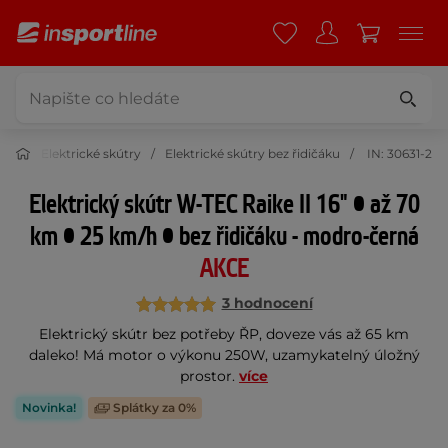
oto
Elektrické skútry
Elektrické skútry bez řidičáku
IN: 30631-2
Elektrický skútr W-TEC Raike II 16" • až 70
km • 25 km/h • bez řidičáku - modro-černá
AKCE
3 hodnocení
Elektrický skútr bez potřeby ŘP, doveze vás až 65 km
daleko! Má motor o výkonu 250W, uzamykatelný úložný
prostor.
více
Novinka!
Splátky za 0%