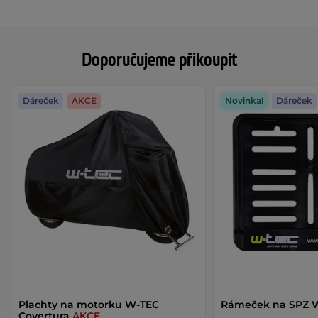
Doporučujeme přikoupit
Dáreček
AKCE
Novinka!
Dáreček
Plachty na motorku W-TEC
Rámeček na SPZ 
Covertura
AKCE