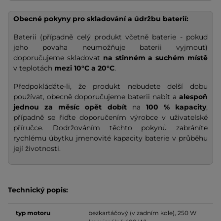
Obecné pokyny pro skladování a údržbu baterií:
Baterii (případně celý produkt včetně baterie - pokud
jeho povaha neumožňuje baterii vyjmout)
doporučujeme skladovat
na stinném a suchém místě
v teplotách
mezi 10°C a 20°C
.
Předpokládáte-li, že produkt nebudete delší dobu
používat, obecně doporučujeme baterii nabít a
alespoň
jednou za měsíc opět dobít
na
100 % kapacity
,
případně se řiďte doporučením výrobce v uživatelské
příručce. Dodržováním těchto pokynů zabráníte
rychlému úbytku jmenovité kapacity baterie v průběhu
její životnosti.
Technický popis:
typ motoru
bezkartáčový (v zadním kole), 250 W