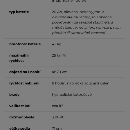
(maximálně 400 W)
typ baterie
20 Ah, olověná, nelze vyjmout
olověné akumulátory jsou obecně
považovány za výrazně stabilnější a
méně rizikové než Li-ion, nehrozí u nich
přehřátí či samovolné vznícení
hmotnost baterie
42 kg
maximální
25 km/h
rychlost
dojezd na 1 nabití
až 70 km
rychlost nabíjení
8 hodin, nabíječka součástí balení
brzdy
hydraulické kotoučové
velikost kol
cca 16"
rozměr pláště
3.00-10
výška sedla
71 cm