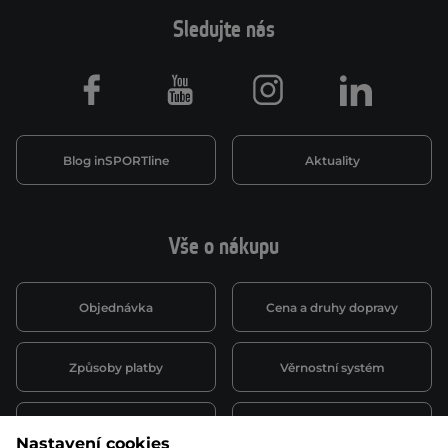
Sledujte nás
Facebook
Youtube
Instagram
LinkedIn
Blog inSPORTline
Aktuality
Vše o nákupu
Objednávka
Cena a druhy dopravy
Způsoby platby
Věrnostní systém
Montáž a servis
Reklamace a záruka
Nastavení cookies