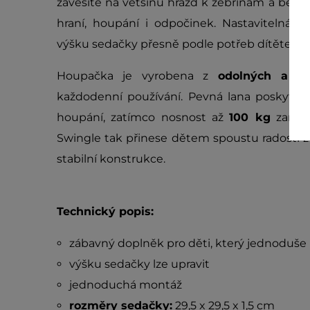
zavěsíte na většinu hrazd k žebřinám a běhe
hraní, houpání i odpočinek. Nastavitelná d
výšku sedačky přesně podle potřeb dítěte i p
Houpačka je vyrobena z
odolných a kv
každodenní používání. Pevná lana poskytují
houpání, zatímco nosnost až
100 kg
zaruču
Swingle tak přinese dětem spoustu radosti 
stabilní konstrukce.
Technický popis:
zábavný doplněk pro děti, který jednoduše
výšku sedačky lze upravit
jednoduchá montáž
rozměry sedačky:
29,5 x 29,5 x 1,5 cm