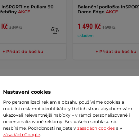
 inSPORTline Pullara 90
Balanční podložka inSPOR
žebřiny
AKCE
Dome Edge
AKCE
 Kč
1 490 Kč
2 349 Kč
1 590 Kč
m
skladem
+ Přidat do košíku
+ Přidat do košíku
Nastavení cookies
Dokume
Pro personalizaci reklam a obsahu používáme cookies a
mobilní reklamní identifikátory třetích stran, abychom vám
ukazovali relevantnější nabídky – v rámci personalizované i
Uživatel
nám
promění každé domácí žebřiny v
nepersonalizované reklamy. Bez vašeho souhlasu nic
nesbíráme. Podrobnosti najdete v
zásadách cookies
a v
Díky jednoduchému uchycení ji snadno
Potřeb
zásadách Google
.