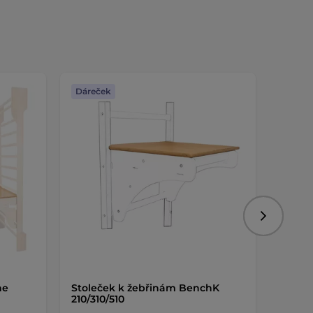
Dáreček
Dáreč
Následujíc
ne
Stoleček k žebřinám BenchK
Stůl k
210/310/510
- roz