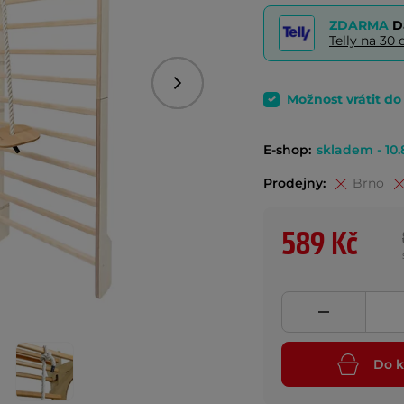
ZDARMA
D
Telly na 3
Následující
Možnost vrátit d
E-shop:
skladem - 10.
Prodejny:
Brno
589 Kč
Do k