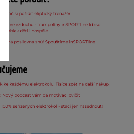
, proč si pořídit eliptický trenažér
óna ve vzduchu - trampolíny inSPORTline Irbiso
do oblak děti i dospělé
stupná posilovna snů! Spouštíme inSPORTline
u
učujeme
 ke každému elektrokolu. Tisíce zpět na další nákup.
: Nový podcast vám dá motivaci cvičit
100% seřízených elektrokol - stačí jen nasednout!