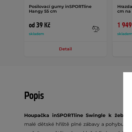
Posilovací gumy inSPORTline
Hrazda
Hangy 55 cm
cm na 
od 39 Kč
1 949
skladem
sklade
Detail
Popis
Houpačka inSPORTline Swingle k žebři
malé dětské hřiště plné zábavy a pohybu. 