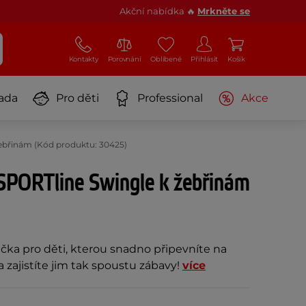
Akční nabídka 🔥
Mrkněte se
Kontakty
Porovnání
Oblíbené
Přihlásit
Košík
ada
Pro děti
Professional
Akce
ebřinám (Kód produktu: 30425)
SPORTline Swingle k žebřinám
a pro děti, kterou snadno připevníte na
 zajistíte jim tak spoustu zábavy!
více