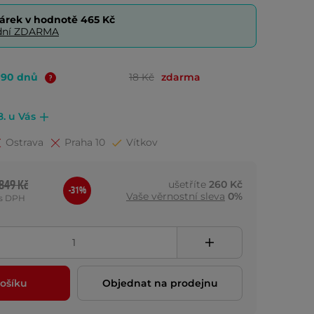
árek v hodnotě
465 Kč
0 dní ZDARMA
o 90 dnů
18 Kč
zdarma
8. u Vás
Ostrava
Praha 10
Vítkov
849 Kč
ušetříte
260 Kč
-31%
Vaše věrnostní sleva
0%
s DPH
ošíku
Objednat na prodejnu