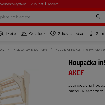
Věrnostní systém
2. jakost
Kariéra
Moto
Outdoor
Zdraví a krása
Zahr
toly
Příslušenství k žebřinám
Houpačka inSPORTline Swingle k ž
Houpačka in
AKCE
Jednoduchá houpačk
hrazdu k žebřinám a