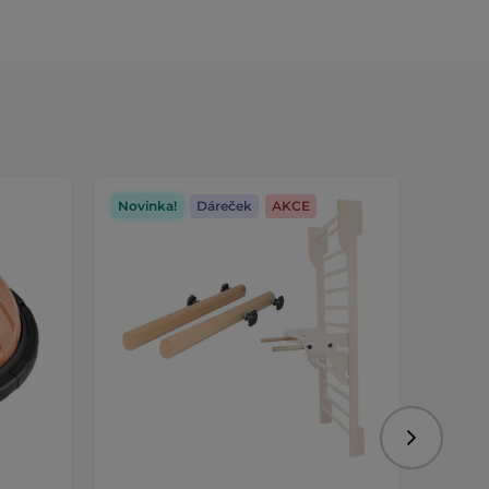
Novinka!
Dáreček
AKCE
Dáreč
Následujíc