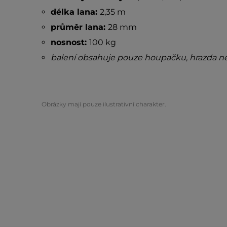
délka lana:
2,35 m
průměr lana:
28 mm
nosnost:
100 kg
balení obsahuje pouze houpačku, hrazda nen
Obrázky mají pouze ilustrativní charakter.