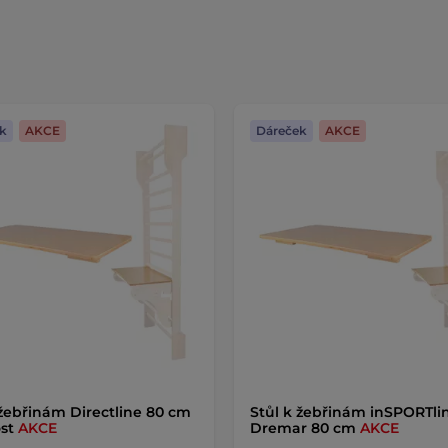
k
AKCE
Dáreček
AKCE
 žebřinám Directline 80 cm
Stůl k žebřinám inSPORTli
ost
AKCE
Dremar 80 cm
AKCE