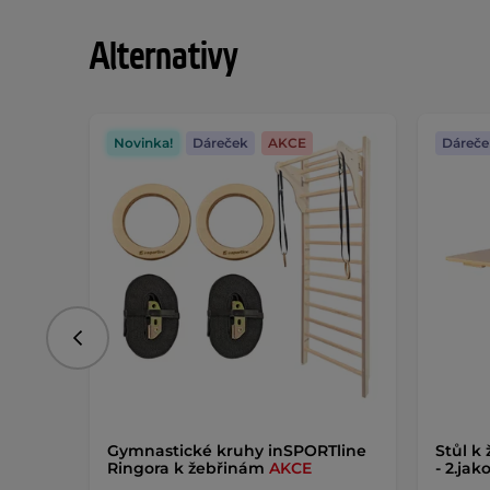
Alternativy
Novinka!
Dáreček
AKCE
Dáreče
Předchozí
Gymnastické kruhy inSPORTline
Stůl k
Ringora k žebřinám
AKCE
- 2.jak