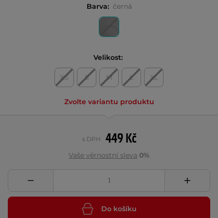
Barva:
černá
Velikost:
XS
S
M
L
XL
Zvolte variantu produktu
449 Kč
s DPH
Vaše věrnostní sleva
0%
Do košíku