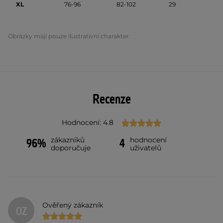
XL
76-96
82-102
29
Obrázky mají pouze ilustrativní charakter.
Recenze
Hodnocení: 4.8
zákazníků
hodnocení
96%
4
doporučuje
uživatelů
Ověřený zákazník
OZ