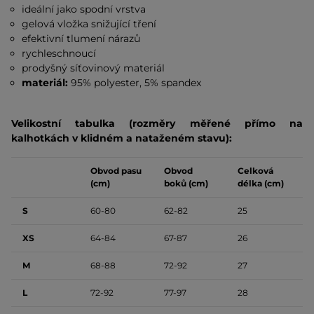
ideální jako spodní vrstva
gelová vložka snižující tření
efektivní tlumení nárazů
rychleschnoucí
prodyšný síťovinový materiál
materiál:
95% polyester, 5% spandex
Velikostní tabulka (rozměry měřené přímo na
kalhotkách v klidném a nataženém stavu):
Obvod pasu
Obvod
Celková
(cm)
boků (cm)
délka (cm)
S
60-80
62-82
25
XS
64-84
67-87
26
M
68-88
72-92
27
L
72-92
77-97
28