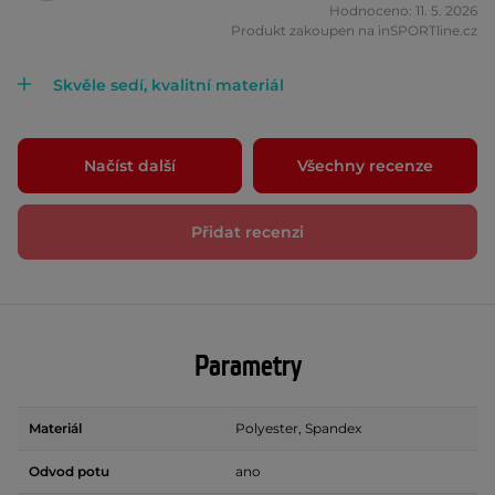
Hodnoceno: 11. 5. 2026
Produkt zakoupen na inSPORTline.cz
Skvěle sedí, kvalitní materiál
Načíst další
Všechny recenze
Přidat recenzi
Parametry
Materiál
Polyester, Spandex
Odvod potu
ano