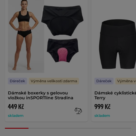
Dáreček
Výměna velikosti zdarma
Dáreček
Výměna ve
Dámské boxerky s gelovou
Dámské cyklistick
vložkou inSPORTline Stradina
Terry
449 Kč
999 Kč
skladem
skladem