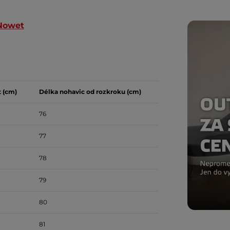
Nowet
t (cm)
Délka nohavic od rozkroku (cm)
76
77
78
79
80
81