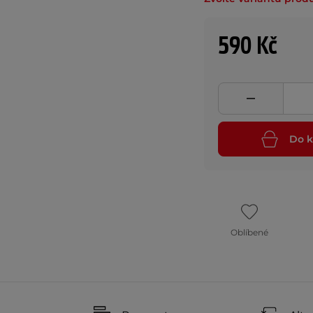
590 Kč
Do k
Oblíbené