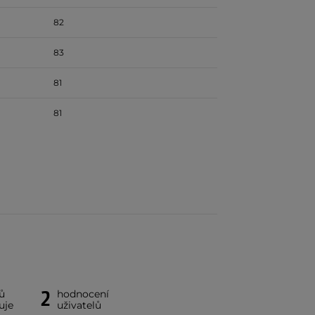
82
83
81
81
2
ů
hodnocení
uje
uživatelů