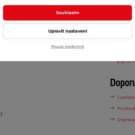
Potřeb
e zastavit!
Souhlasím
ěnkou W-TEC Nowet
.
7 důvodů
Upravit nastavení
Nová sez
vynesou 
Pouze nezbytné
Vaše do
půjčovn
Dopor
Cashback
Po hlavě
)
Doprava 