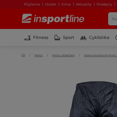
Půjčovna
Outlet
Inlive
Aktuality
Prodejny
Fitness
Sport
Cyklistika
Moto
Moto oblečení
Nepromokavé moto 