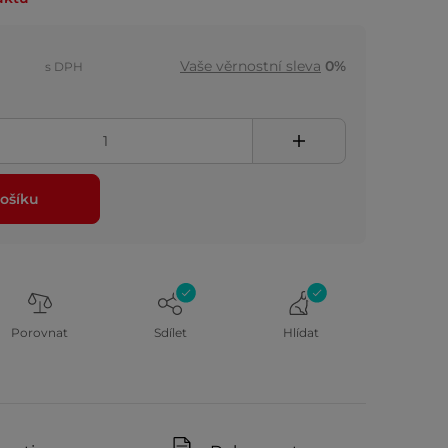
Vaše věrnostní sleva
0%
s DPH
ošíku
Porovnat
Sdílet
Hlídat