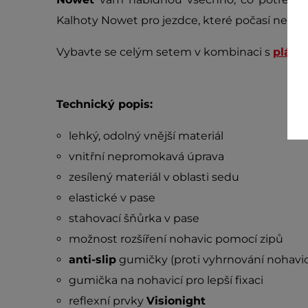
Kalhoty Nowet pro jezdce, které počasí nemůž
Vybavte se celým setem v kombinaci s
plášt
Technický popis:
lehký, odolný vnější materiál
vnitřní nepromokavá úprava
zesílený materiál v oblasti sedu
elastické v pase
stahovací šňůrka v pase
možnost rozšíření nohavic pomocí zipů
anti-slip
gumičky (proti vyhrnování nohavic
gumička na nohavicí pro lepší fixaci
reflexní prvky
Visionight