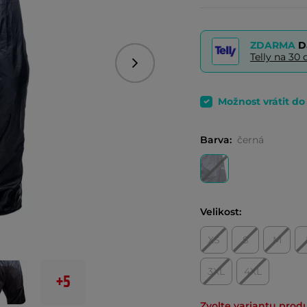
ZDARMA
D
Telly na 3
Následující
Možnost vrátit d
Barva:
černá
Velikost:
XS
S
M
3XL
4XL
+5
Zvolte variantu prod