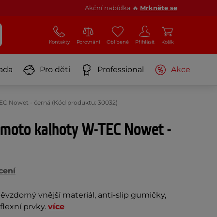
Akční nabídka 🔥
Mrkněte se
Kontakty
Porovnání
Oblíbené
Přihlásit
Košík
ada
Pro děti
Professional
Akce
EC Nowet - černá (Kód produktu: 30032)
 moto kalhoty W-TEC Nowet -
cení
ěvzdorný vnější materiál, anti-slip gumičky,
flexní prvky.
více