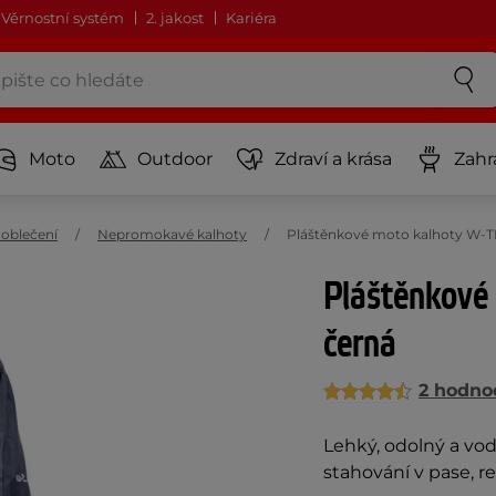
Věrnostní systém
2. jakost
Kariéra
Moto
Outdoor
Zdraví a krása
Zahr
oblečení
Nepromokavé kalhoty
Pláštěnkové moto kalhoty W-T
Pláštěnkové
černá
2 hodno
Lehký, odolný a vod
stahování v pase, re