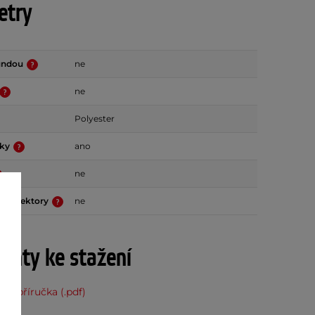
etry
bundou
ne
ne
Polyester
vky
ano
ne
 protektory
ne
nty ke stažení
ská příručka (.pdf)