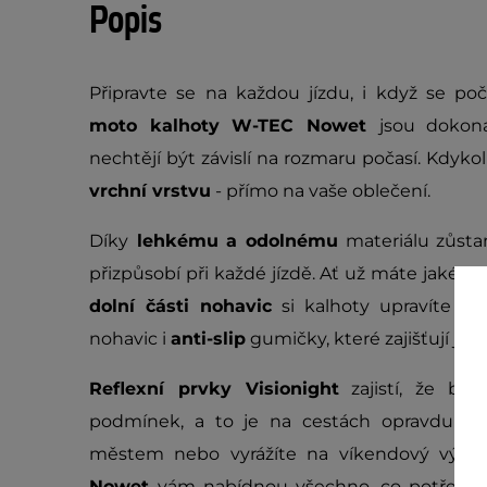
Popis
Připravte se na každou jízdu, i když se po
moto kalhoty W-TEC Nowet
jsou dokon
nechtějí být závislí na rozmaru počasí. Kdyko
vrchní vrstvu
- přímo na vaše oblečení.
Díky
lehkému a odolnému
materiálu zůst
přizpůsobí při každé jízdě. Ať už máte jakéko
dolní části nohavic
si kalhoty upravíte př
nohavic i
anti-slip
gumičky, které zajišťují jíz
Reflexní prvky Visionight
zajistí, že bud
podmínek, a to je na cestách opravdu třeba
městem nebo vyrážíte na víkendový výlet
Nowet
vám nabídnou všechno, co potřebuje