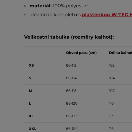
materiál:
100% polyester
ideální do kompletu s
pláštěnkou W-TEC 
Velikostní tabulka (rozměry kalhot):
Obvod pasu (cm)
Délka kalho
XS
86-112
102
S
86-114
104
M
86-118
107
L
86-120
110
XL
86-122
113
XXL
86-124
116