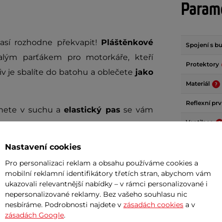
Param
časí rozhodne překvapit!
Pláštěnkové
Spojení s 
alým parťákem pro motorkáře, kteří
Protektory
liv je sbalíte do batohu a oblečete
jako
Materiál
Reflexní pr
anete v suchu a
elastický pas
se vám
Ventilace
liv boty, díky možnosti
nastavení šířky
esně na míru. Navíc jsou na koncích
Vyjímatelné
Nastavení cookies
du bez vyhrnování.
Pro personalizaci reklam a obsahu používáme cookies a
mobilní reklamní identifikátory třetích stran, abychom vám
Dokume
ete dobře viditelní i za zhoršených
ukazovali relevantnější nabídky – v rámci personalizované i
! Nezáleží na tom, jestli projíždíte
nepersonalizované reklamy. Bez vašeho souhlasu nic
nesbíráme. Podrobnosti najdete v
zásadách cookies
a v
Uživatel
.
Pláštěnkové moto kalhoty W-TEC
zásadách Google
.
te - ochranu před deštěm i pohodlí.