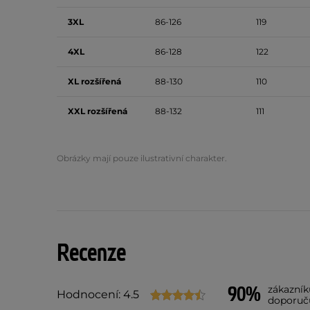
3XL
86-126
119
4XL
86-128
122
XL rozšířená
88-130
110
XXL rozšířená
88-132
111
Obrázky mají pouze ilustrativní charakter.
Recenze
90%
zákazník
Hodnocení: 4.5
doporuč