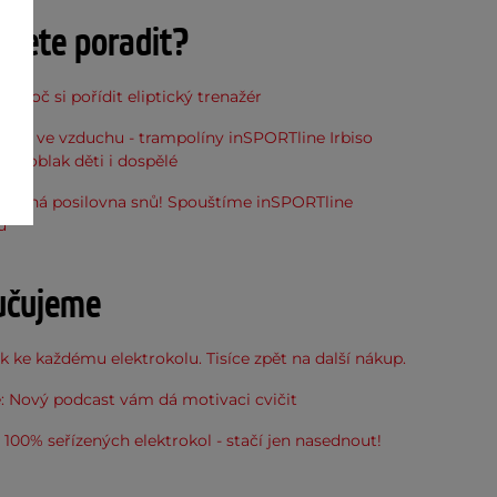
ujete poradit?
, proč si pořídit eliptický trenažér
óna ve vzduchu - trampolíny inSPORTline Irbiso
do oblak děti i dospělé
stupná posilovna snů! Spouštíme inSPORTline
u
učujeme
 ke každému elektrokolu. Tisíce zpět na další nákup.
: Nový podcast vám dá motivaci cvičit
100% seřízených elektrokol - stačí jen nasednout!