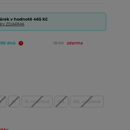
árek v hodnotě
465 Kč
0 dní ZDARMA
o 90 dnů
18 Kč
zdarma
L
XL
XL rozšířená
XXL
XXL rozšířená
uktu