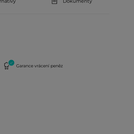
rnativy
Dokumenty
Garance vrácení peněz