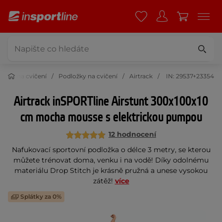
cky na cvičení
Podložky na cvičení
Airtrack
IN: 29537+23354
Airtrack inSPORTline Airstunt 300x100x10
cm mocha mousse s elektrickou pumpou
12 hodnocení
Nafukovací sportovní podložka o délce 3 metry, se kterou
můžete trénovat doma, venku i na vodě! Díky odolnému
materiálu Drop Stitch je krásně pružná a unese vysokou
zátěž!
více
Splátky za 0%