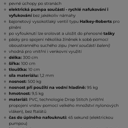
pevné úchopy po stranách
elektrická pumpa součástí - rychlé nafukování i
vyfukování
bez jakékoliv námahy
bajonetový vysokotlaký ventil typu
Halkey-Roberts
pro
plnění
po vyfouknutí lze srolovat a uložit do přenosné
tašky
pásky pro spojení několika žíněnek k sobě pomocí
oboustranného suchého zipu
(není součástí balení)
vhodná pro vnitřní i venkovní využití
délka:
300 cm
šířka:
100 cm
tloušťka:
10 cm
síla materiálu:
1,2 mm
nosnost:
500 kg
nosnost při použití na vodní hladině:
95 kg
hmotnost:
9,5 kg
materiál:
PVC, technologie Drop Stitch (vnitřní
propojení vrstev pomocí velkého množství nylonových
vláken), bez ftalátů
čas do úplného nafouknutí:
45 sekund (elektrickou
pumpou)