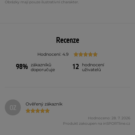
Obrázky mají pouze ilustrativní charakter.
Recenze
Hodnocení: 4.9
zákazníků
hodnocení
98%
12
doporučuje
uživatelů
Ověřený zákazník
OZ
Hodnoceno: 28. 7. 2026
Produkt zakoupen na inSPORTline.cz