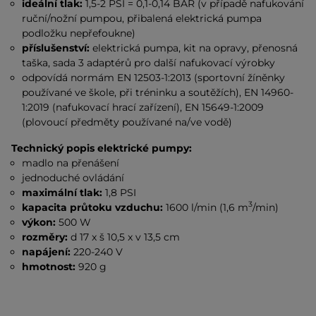
ideální tlak:
1,5-2 PSI = 0,1-0,14 BAR (v případě nafukování
ruční/nožní pumpou, přibalená elektrická pumpa
podložku nepřefoukne)
příslušenství:
elektrická
pumpa, kit na opravy, přenosná
taška, sada 3 adaptérů pro další nafukovací výrobky
odpovídá normám EN 12503-1:2013 (sportovní žíněnky
používané ve škole, při tréninku a soutěžích), EN 14960-
1:2019 (nafukovací hrací zařízení), EN 15649-1:2009
(plovoucí předměty používané na/ve vodě)
Technický popis elektrické pumpy:
madlo na přenášení
jednoduché ovládání
maximální tlak:
1,8 PSI
3
kapacita průtoku vzduchu:
1600 l/min (1,6 m
/min)
výkon:
500 W
rozměry:
d 17 x š 10,5 x v 13,5 cm
napájení:
220-240 V
hmotnost:
920 g