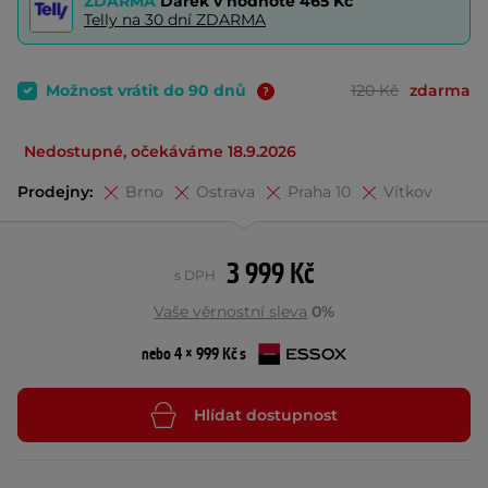
ZDARMA
Dárek v hodnotě
465 Kč
Telly na 30 dní ZDARMA
Možnost vrátit do 90 dnů
120 Kč
zdarma
Nedostupné, očekáváme 18.9.2026
Prodejny:
Brno
Ostrava
Praha 10
Vítkov
3 999 Kč
s DPH
Vaše věrnostní sleva
0%
nebo 4 × 999 Kč s
Hlídat dostupnost