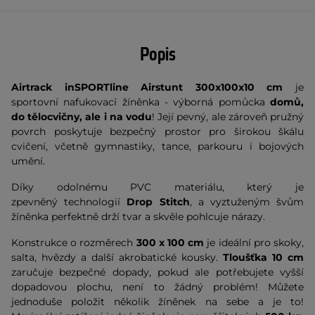
Popis
Airtrack inSPORTline Airstunt 300x100x10 cm
je
sportovní nafukovací žíněnka - výborná pomůcka
domů,
do tělocvičny, ale i na vodu
! Její pevný, ale zároveň pružný
povrch poskytuje bezpečný prostor pro širokou škálu
cvičení, včetně gymnastiky, tance, parkouru i bojových
umění.
Díky odolnému PVC materiálu, který je
zpevněný technologií
Drop Stitch
, a vyztuženým švům
žíněnka perfektně drží tvar a skvěle pohlcuje nárazy.
Konstrukce o rozměrech
300 x 100 cm
je ideální pro skoky,
salta, hvězdy a další akrobatické kousky.
Tloušťka 10 cm
zaručuje bezpečné dopady, pokud ale potřebujete vyšší
dopadovou plochu, není to žádný problém! Můžete
jednoduše položit několik žíněnek na sebe a je to!