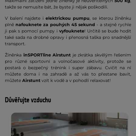
Maximální zatížení jedné žíněnky je neuvěřitelných
500 kg
,
takže se nemusíte bát, že byste ji nějak poškodili.
V balení najdete i
elektrickou
pumpu
, se kterou žíněnku
plně
nafouknete za pouhých 45 sekund
- a stejně rychle
ji pak s pomocí pumpy i
vyfouknete
! Určitě se bude hodit
také sada na drobné opravy i přenosná taška pro snadnější
transport.
Žíněnka
inSPORTline Airstunt
je zkrátka skvělým řešením
pro různé sportovní a volnočasové aktivity, protože se
postará o bezpečný trénink i super zábavu. Cvičit na ní
můžete doma i na zahradě a až vás to přestane bavit,
můžete
Airstunt
vzít k vodě a v pohodlí relaxovat!
Důvěřujte vzduchu