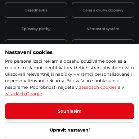
Objednávka
Cena a druhy dopravy
Způsoby platby
Věrnostní systém
Montáž a servis
Reklamace a záruka
Nastavení cookies
Pro personalizaci reklam a obsahu používáme cookies a
Půjčovna
Kariéra
mobilní reklamní identifikátory třetích stran, abychom vám
obchodní podmínky
ukazovali relevantnější nabídky – v rámci personalizované i
nepersonalizované reklamy. Bez vašeho souhlasu nic
nesbíráme. Podrobnosti najdete v
zásadách cookies
a v
zásadách Google
.
© 2026 SEVEN SPORT s.r.o Všechna práva vyhrazena
Podle zákona o evidenci tržeb je prodávající povinen vystavit
Souhlasím
kupujícímu účtenku.
Zároveň je povinen zaevidovat přijatou tržbu u správce daně online; v
případě technického výpadku pak nejpozději do 48 hodin.
Upravit nastavení
Ochrana osobních údajů
Nastavení cookies
Vnitřní oznamovací
systém
Prohlášení přístupnosti