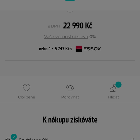
22 990 Kč
s DPH
Vaše věrnostní sleva
0%
nebo 4 × 5 747 Kč s
Oblíbené
Porovnat
Hlídat
K nákupu získáváte
Splátky za 0%