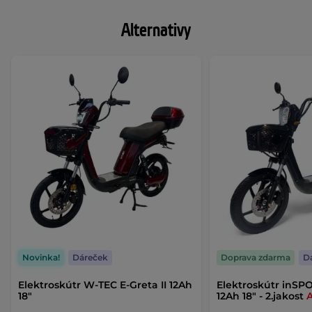
Alternativy
Novinka!
Dáreček
Doprava zdarma
D
Elektroskútr W-TEC E-Greta II 12Ah
Elektroskútr inSP
18"
12Ah 18" - 2.jakost