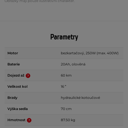
Obrázky mají pouze ilustrativní charakter.
Parametry
Motor
bezkartačový, 250W (max. 400W)
Baterie
20Ah, olověná
Dojezd až
60 km
Velikost kol
16 ʺ
Brzdy
hydraulické kotoučové
Výška sedla
70 cm
Hmotnost
87.50 kg