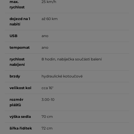
max.
25 km/h
rychlost
dojezd na 1
až 60 km
nabití
USB
ano
tempomat
ano
rychlost
8 hodin, nabíječka součástí balení
nabíjení
brzdy
hydraulické kotoučové
velikost kol
cca 16"
rozměr
3.00-10
plášťů
výška sedla
70 cm
šířka řídítek
72 cm