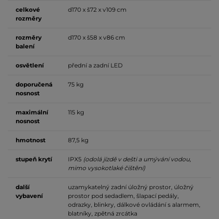
celkové
d170 x š72 x v109 cm
rozměry
rozměry
d170 x š58 x v86 cm
balení
osvětlení
přední a zadní LED
doporučená
75 kg
nosnost
maximální
115 kg
nosnost
hmotnost
87,5 kg
stupeň krytí
IPX5
(odolá jízdě v dešti a umývání vodou,
mimo vysokotlaké čištění)
další
uzamykatelný zadní úložný prostor, úložný
vybavení
prostor pod sedadlem, šlapací pedály,
odrazky, blinkry, dálkové ovládání s alarmem,
blatníky, zpětná zrcátka