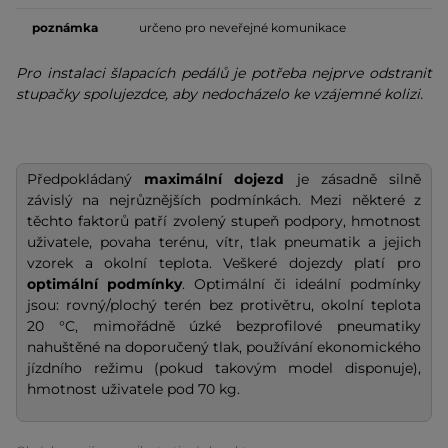
poznámka
určeno pro neveřejné komunikace
Pro instalaci šlapacích pedálů je potřeba nejprve odstranit
stupačky spolujezdce, aby nedocházelo ke vzájemné kolizi.
Předpokládaný
maximální dojezd
je zásadně silně
závislý na nejrůznějších podmínkách. Mezi některé z
těchto faktorů patří zvolený stupeň podpory, hmotnost
uživatele, povaha terénu, vítr, tlak pneumatik a jejich
vzorek a okolní teplota. Veškeré dojezdy platí pro
optimální podmínky
. Optimální či ideální podmínky
jsou: rovný/plochý terén bez protivětru, okolní teplota
20 °C, mimořádně úzké bezprofilové pneumatiky
nahuštěné na doporučený tlak, používání ekonomického
jízdního režimu (pokud takovým model disponuje),
hmotnost uživatele pod 70 kg.