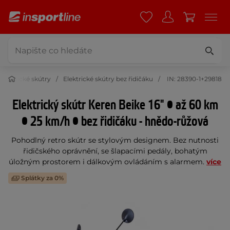
Elektrické skútry
Elektrické skútry bez řidičáku
IN: 28390-1+29818
Elektrický skútr Keren Beike 16" • až 60 km
• 25 km/h • bez řidičáku - hnědo-růžová
Pohodlný retro skútr se stylovým designem. Bez nutnosti
řidičského oprávnění, se šlapacími pedály, bohatým
úložným prostorem i dálkovým ovládáním s alarmem.
více
Splátky za 0%