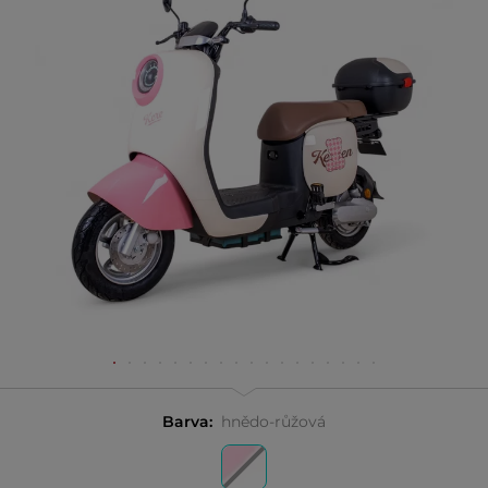
Barva:
hnědo-růžová