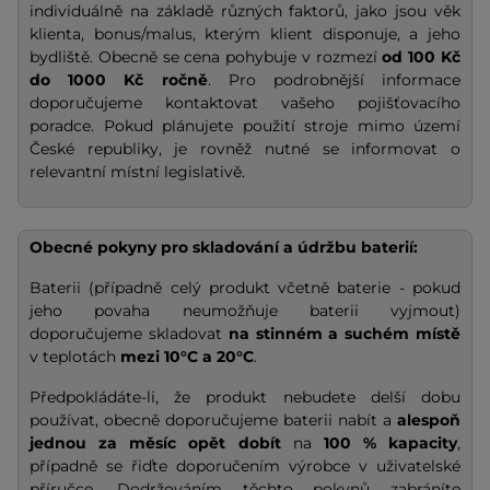
individuálně na základě různých faktorů, jako jsou věk
klienta, bonus/malus, kterým klient disponuje, a jeho
bydliště. Obecně se cena pohybuje v rozmezí
od 100 Kč
do 1000 Kč ročně
. Pro podrobnější informace
doporučujeme kontaktovat vašeho pojišťovacího
poradce. Pokud plánujete použití stroje mimo území
České republiky, je rovněž nutné se informovat o
relevantní místní legislativě.
Obecné pokyny pro skladování a údržbu baterií:
Baterii (případně celý produkt včetně baterie - pokud
jeho povaha neumožňuje baterii vyjmout)
doporučujeme skladovat
na stinném a suchém místě
v teplotách
mezi 10°C a 20°C
.
Předpokládáte-li, že produkt nebudete delší dobu
používat, obecně doporučujeme baterii nabít a
alespoň
jednou za měsíc opět dobít
na
100 % kapacity
,
případně se řiďte doporučením výrobce v uživatelské
příručce. Dodržováním těchto pokynů zabráníte