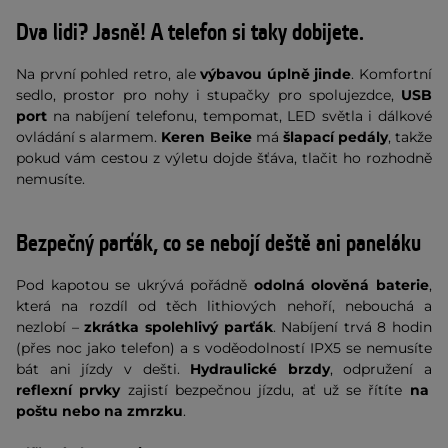
Dva lidi? Jasně! A telefon si taky dobijete.
Na první pohled retro, ale
výbavou úplně jinde
. Komfortní
sedlo, prostor pro nohy i stupačky pro spolujezdce,
USB
port
na nabíjení telefonu, tempomat, LED světla i dálkové
ovládání s alarmem.
Keren Beike
má
šlapací pedály
, takže
pokud vám cestou z výletu dojde šťáva, tlačit ho rozhodně
nemusíte.
Bezpečný parťák, co se nebojí deště ani paneláku
Pod kapotou se ukrývá pořádně
odolná olověná baterie
,
která na rozdíl od těch lithiových nehoří, nebouchá a
nezlobí –
zkrátka spolehlivý parťák
. Nabíjení trvá 8 hodin
(přes noc jako telefon) a s voděodolností IPX5 se nemusíte
bát ani jízdy v dešti.
Hydraulické brzdy
, odpružení a
reflexní prvky
zajistí bezpečnou jízdu, ať už se řítíte
na
poštu nebo na zmrzku
.