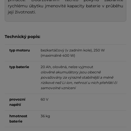
rychlému úbytku jmenovité kapacity baterie v průběhu
její životnosti.
Technický popis:
typ motoru
bezkartáčový (v zadním kole), 250 W
(maximálně 400 W)
typ baterie
20 Ah, olověná, nelze vyjmout
olověné akumulátory jsou obecně
považovány za výrazně stabilnější a méně
rizikové než Li-ion, nehrozí u nich přehřátí či
samovolné vznícení
provozní
60 V
napětí
hmotnost
36 kg
baterie