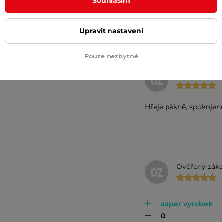
Souhlasím
Hřeje pěkně, spo
Upravit nastavení
Pouze nezbytné
Ověřený záka
OZ
Hřeje pěkně, spokojen
Ověřený záka
OZ
super vyrobek
0