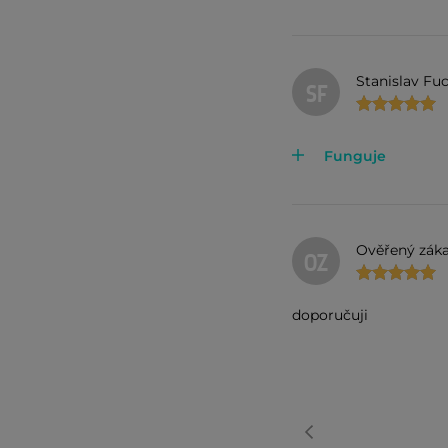
Stanislav Fu
SF
Funguje
Ověřený záka
OZ
doporučuji