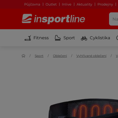
Půjčovna
Outlet
Inlive
Aktuality
Prodejny
Fitness
Sport
Cyklistika
Sport
Oblečení
Vyhřívané oblečení
V