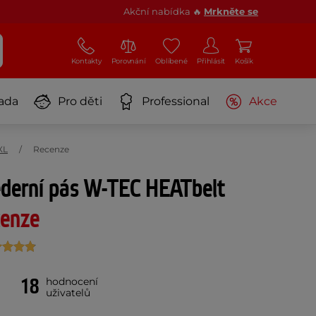
Akční nabídka 🔥
Mrkněte se
Kontakty
Porovnání
Oblíbené
Přihlásit
Košík
ada
Pro děti
Professional
Akce
XL
Recenze
ederní pás W-TEC HEATbelt
enze
18
hodnocení
uživatelů