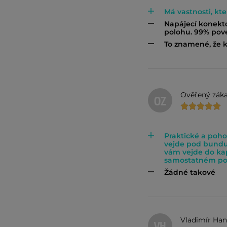
Má vastnosti, kt
Napájecí konek
polohu. 99% pov
To znamené, že k
Ověřený záka
OZ
Praktické a poho
vejde pod bundu
vám vejde do ka
samostatném pou
Žádné takové
Vladimír Han