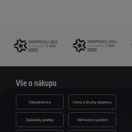
Vše o nákupu
Objednávka
Cena a druhy dopravy
Způsoby platby
Věrnostní systém