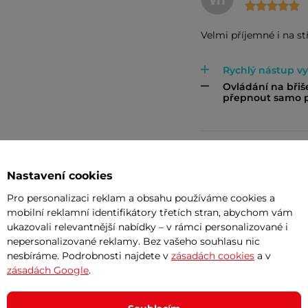
VH
Velmi příjemné i na s
Rychlý nástup v
Ovládání na břiš
přepnout samo p
František Ku
FK
Nastavení cookies
Pro personalizaci reklam a obsahu používáme cookies a
mobilní reklamní identifikátory třetích stran, abychom vám
Pretože mám pro
ukazovali relevantnější nabídky – v rámci personalizované i
Všetko ok
nepersonalizované reklamy. Bez vašeho souhlasu nic
nesbíráme. Podrobnosti najdete v
zásadách cookies
a v
zásadách Google
.
Vladimír Ba
VB