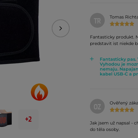
Tomas Richta
TR
Následující
Fantasticky produkt. 
predstavit ist niekde b
Fantasticky pas.
Vyhodou je mozno
nemaju. Napajan
kabel USB-C a pri
Ověřený záka
OZ
+2
Jak jsem už napsal - 
do těla osoby.