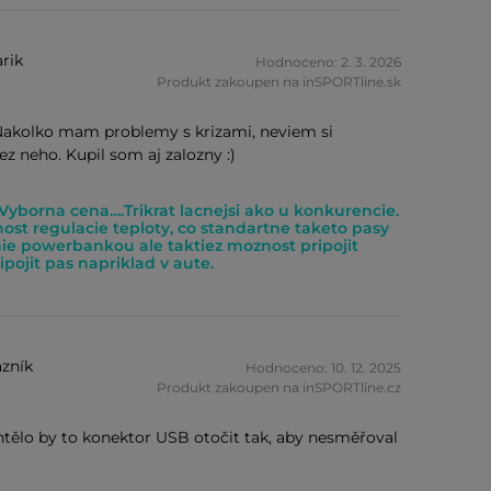
rik
Hodnoceno: 2. 3. 2026
Produkt zakoupen na inSPORTline.sk
Nakolko mam problemy s krizami, neviem si
ez neho. Kupil som aj zalozny :)
 Vyborna cena….Trikrat lacnejsi ako u konkurencie.
st regulacie teploty, co standartne taketo pasy
ie powerbankou ale taktiez moznost pripojit
pojit pas napriklad v aute.
zník
Hodnoceno: 10. 12. 2025
Produkt zakoupen na inSPORTline.cz
chtělo by to konektor USB otočit tak, aby nesměřoval