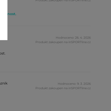
Produkt zakoupen na inSPORTline.cz
kojenost.
zník
Hodnoceno: 26. 4. 2026
Produkt zakoupen na inSPORTline.cz
ost.
zník
Hodnoceno: 9. 3. 2026
Produkt zakoupen na inSPORTline.cz