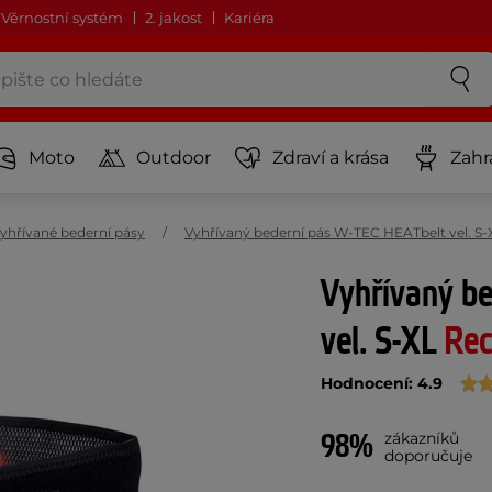
Věrnostní systém
2. jakost
Kariéra
Moto
Outdoor
Zdraví a krása
Zahr
yhřívané bederní pásy
Vyhřívaný bederní pás W-TEC HEATbelt vel. S-
Vyhřívaný b
vel. S-XL
Rec
Hodnocení: 4.9
98%
zákazníků
doporučuje