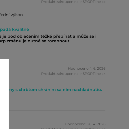
Produkt zakoupen na inSPORTline.cz
třední výkon
ypadá kvalitně
e je pod oblečenim těžké přepínat a může se i
rp změnu je nutné se rozepnout
bik
Hodnoceno: 1. 6. 2026
Produkt zakoupen na inSPORTline.sk
blemy s chrbtom chránim sa ním nachladnutiu.
nk
Hodnoceno: 26. 4. 2026