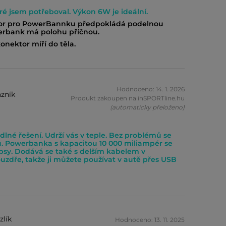
eré jsem potřeboval. Výkon 6W je ideální.
tor pro PowerBannku předpokládá podelnou
erbank má polohu příčnou.
onektor míří do těla.
Hodnoceno: 14. 1. 2026
zník
Produkt zakoupen na inSPORTline.hu
(automaticky přeloženo)
dlné řešení. Udrží vás v teple. Bez problémů se
. Powerbanka s kapacitou 10 000 miliampér se
psy. Dodává se také s delším kabelem v
zdře, takže ji můžete používat v autě přes USB
zlík
Hodnoceno: 13. 11. 2025