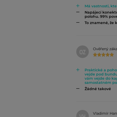
Má vastnosti, kt
Napájecí konek
polohu. 99% pov
To znamené, že k
Ověřený záka
OZ
Praktické a poho
vejde pod bundu
vám vejde do ka
samostatném pou
Žádné takové
Vladimír Han