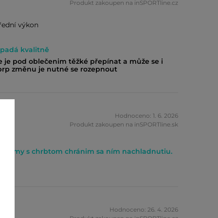
Produkt zakoupen na inSPORTline.cz
třední výkon
ypadá kvalitně
e je pod oblečenim těžké přepínat a může se i
rp změnu je nutné se rozepnout
bik
Hodnoceno: 1. 6. 2026
Produkt zakoupen na inSPORTline.sk
blemy s chrbtom chránim sa ním nachladnutiu.
nk
Hodnoceno: 26. 4. 2026