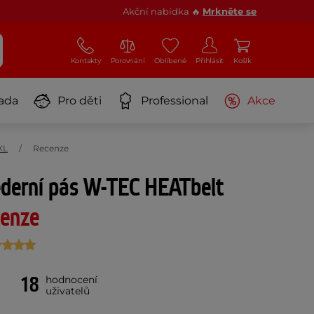
Akční nabídka 🔥
Mrkněte se
Kontakty
Porovnání
Oblíbené
Přihlásit
Košík
ada
Pro děti
Professional
Akce
XL
Recenze
ederní pás W-TEC HEATbelt
enze
18
hodnocení
uživatelů