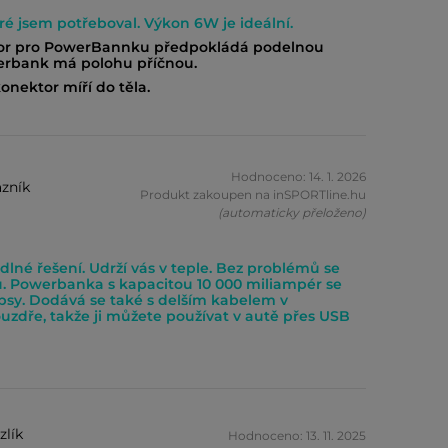
eré jsem potřeboval. Výkon 6W je ideální.
tor pro PowerBannku předpokládá podelnou
erbank má polohu příčnou.
onektor míří do těla.
Hodnoceno: 14. 1. 2026
zník
Produkt zakoupen na inSPORTline.hu
(automaticky přeloženo)
dlné řešení. Udrží vás v teple. Bez problémů se
. Powerbanka s kapacitou 10 000 miliampér se
psy. Dodává se také s delším kabelem v
zdře, takže ji můžete používat v autě přes USB
zlík
Hodnoceno: 13. 11. 2025