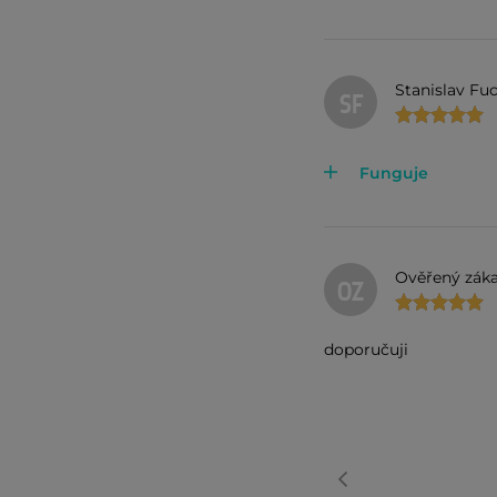
Stanislav Fu
SF
Funguje
Ověřený záka
OZ
doporučuji