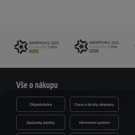
Vše o nákupu
Objednávka
Cena a druhy dopravy
Způsoby platby
Věrnostní systém