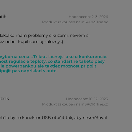
rik
Hodnoceno: 2. 3. 2026
Produkt zakoupen na inSPORTline.sk
Nakolko mam problemy s krizami, neviem si
ez neho. Kupil som aj zalozny :)
 Vyborna cena….Trikrat lacnejsi ako u konkurencie.
st regulacie teploty, co standartne taketo pasy
ie powerbankou ale taktiez moznost pripojit
pojit pas napriklad v aute.
zník
Hodnoceno: 10. 12. 2025
Produkt zakoupen na inSPORTline.cz
chtělo by to konektor USB otočit tak, aby nesměřoval