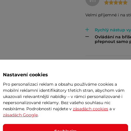
VH
Velmi příjemné i na s
Rychlý nástup v
Ovládání na břiš
přepnout samo p
František Ku
FK
Nastavení cookies
Pro personalizaci reklam a obsahu používáme cookies a
mobilní reklamní identifikátory třetích stran, abychom vám
Pretože mám pro
ukazovali relevantnější nabídky – v rámci personalizované i
Všetko ok
nepersonalizované reklamy. Bez vašeho souhlasu nic
nesbíráme. Podrobnosti najdete v
zásadách cookies
a v
zásadách Google
.
Vladimír Ba
VB