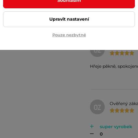
Souhlasím
Hřeje pěkně, spo
Upravit nastavení
Pouze nezbytné
Ověřený záka
OZ
Hřeje pěkně, spokojen
Ověřený záka
OZ
super vyrobek
0