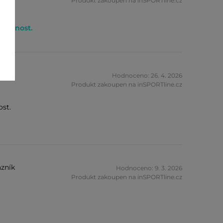
Produkt zakoupen na inSPORTline.cz
kojenost.
zník
Hodnoceno: 26. 4. 2026
Produkt zakoupen na inSPORTline.cz
ost.
zník
Hodnoceno: 9. 3. 2026
Produkt zakoupen na inSPORTline.cz