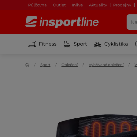
Půjčovna
Outlet
Inlive
Aktuality
Prodejny
Fitness
Sport
Cyklistika
Sport
Oblečení
Vyhřívané oblečení
V