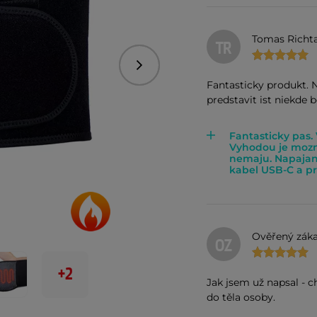
Tomas Richta
TR
Následující
Fantasticky produkt. 
predstavit ist niekde b
Fantasticky pas.
Vyhodou je mozno
nemaju. Napajan
kabel USB-C a pri
Ověřený záka
OZ
+2
Jak jsem už napsal - 
do těla osoby.