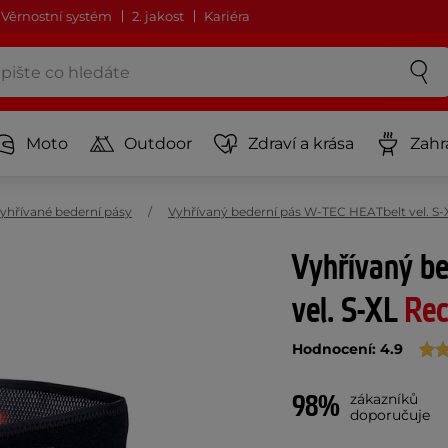
Věrnostní systém
2. jakost
Kariéra
Moto
Outdoor
Zdraví a krása
Zahr
yhřívané bederní pásy
Vyhřívaný bederní pás W-TEC HEATbelt vel. S-
Vyhřívaný b
vel. S-XL
Rec
Hodnocení: 4.9
98%
zákazníků
doporučuje