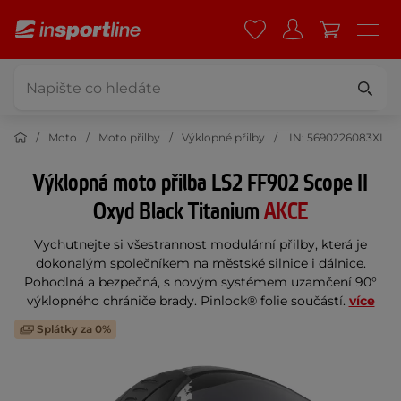
Moto
Moto přilby
Výklopné přilby
IN: 5690226083XL
Výklopná moto přilba LS2 FF902 Scope II
Oxyd Black Titanium
AKCE
Vychutnejte si všestrannost modulární přilby, která je
dokonalým společníkem na městské silnice i dálnice.
Pohodlná a bezpečná, s novým systémem uzamčení 90°
výklopného chrániče brady. Pinlock® folie součástí.
více
Splátky za 0%