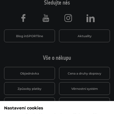
Sledujte nás
Facebook
Youtube
Instagram
LinkedIn
Blog inSPORTline
Aktuality
Vše o nákupu
Objednávka
Cena a druhy dopravy
Způsoby platby
Věrnostní systém
Montáž a servis
Reklamace a záruka
Nastavení cookies