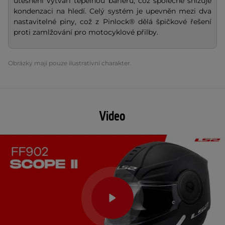
utěsnění vytváří tepelnou bariéru, což společně snižuje
kondenzaci na hledí. Celý systém je upevněn mezi dva
nastavitelné piny, což z Pinlock® dělá špičkové řešení
proti zamlžování pro motocyklové přilby.
Obrázky mají pouze ilustrativní charakter.
Video