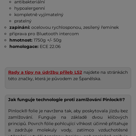
antibakteriální
hypoalergenní
kompletně vyjímatelný
pratelný
zapínání:
ocelovou rychlosponou, zesílený řemínek
příprava pro Bluetooth intercom
hmotnost:
1750g +/- 50g
homologace:
ECE 22.06
Rady a tipy na údržbu přileb LS2
najdete na stránkách
této značky, která je původem ze Španělska.
Jak funguje technologie proti zamlžování Pinlock®?
Pinlock® folie je navržena tak, aby poskytovala jízdu bez
zamlžování. Funguje na základě dvou klíčových
principů. Povrch fólie pohlcující vlhkost účinně přitahuje
a zadržuje molekuly vody, zatímco vzduchotěsné