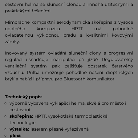
cestovní helma se sluneční clonou a mnoha užitečnými a
praktickými řešeními.
Mimořádně kompaktní aerodynamická skořepina z vysoce
odolného kompozitu HPTT má pohodlně
ovladatelnou výklopnou bradu s kvalitními kovovými
zámky.
Inovovaný systém ovládání sluneční clony s progresivní
regulací usnadňuje manipulaci při jízdě. Regulovatelný
ventilační systém pak zajišťuje dostatek čerstvého
vzduchu. Přilba umožňuje pohodlné nošení dioptrických
brýlí a nabízí i přípravu pro Bluetooth komunikátor.
Technický popis:
výborně vybavená vyklápěcí helma, skvělá pro město i
cestování
skořepina:
HPTT, vysokotlaká termoplastická
technologie
výstelka:
laserem přesně vyřezávaná
plexi: