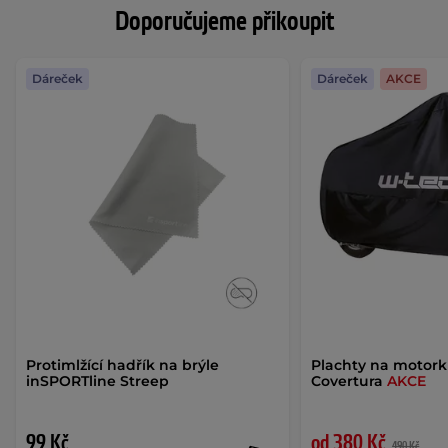
Doporučujeme přikoupit
Dáreček
Dáreček
AKCE
Protimlžící hadřík na brýle
Plachty na motor
inSPORTline Streep
Covertura
AKCE
99 Kč
od 380 Kč
490 Kč