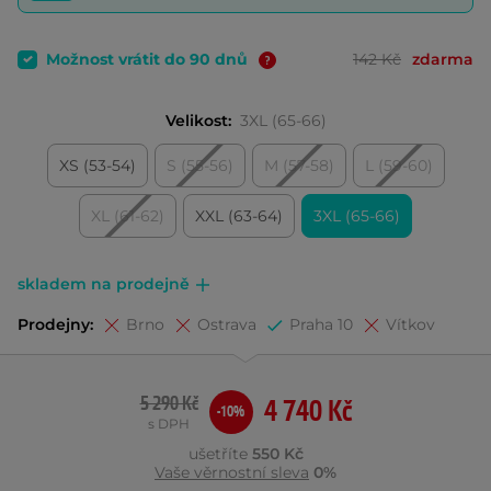
Možnost vrátit do 90 dnů
142 Kč
zdarma
Velikost:
3XL (65-66)
XS (53-54)
S (55-56)
M (57-58)
L (59-60)
XL (61-62)
XXL (63-64)
3XL (65-66)
skladem na prodejně
Prodejny:
Brno
Ostrava
Praha 10
Vítkov
5 290 Kč
4 740 Kč
-10%
s DPH
ušetříte
550 Kč
Vaše věrnostní sleva
0%