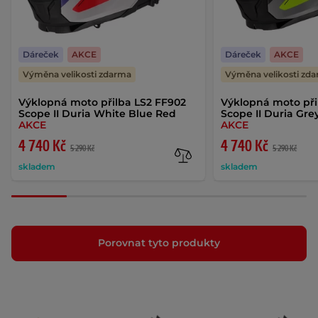
Dáreček
AKCE
Dáreček
AKCE
Výměna velikosti zdarma
Výměna velikosti zd
Výklopná moto přilba LS2 FF902
Výklopná moto při
Scope II Duria White Blue Red
Scope II Duria Gre
AKCE
AKCE
4 740 Kč
4 740 Kč
5 290 Kč
5 290 Kč
skladem
skladem
Porovnat tyto produkty