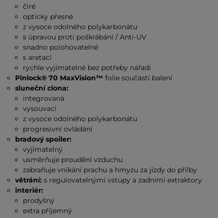
čiré
opticky přesné
z vysoce odolného polykarbonátu
s úpravou proti poškrábání / Anti-UV
snadno polohovatelné
s aretací
rychle vyjímatelné bez potřeby nářadí
Pinlock® 70 MaxVision™
folie
součástí balení
sluneční clona:
integrovaná
vysouvací
z vysoce odolného polykarbonátu
progresivní ovládání
bradový spoiler:
vyjímatelný
usměrňuje proudění vzduchu
zabraňuje vnikání prachu a hmyzu za jízdy do přilby
větrání:
s regulovatelnými vstupy a zadními extraktory
interiér:
prodyšný
extra příjemný