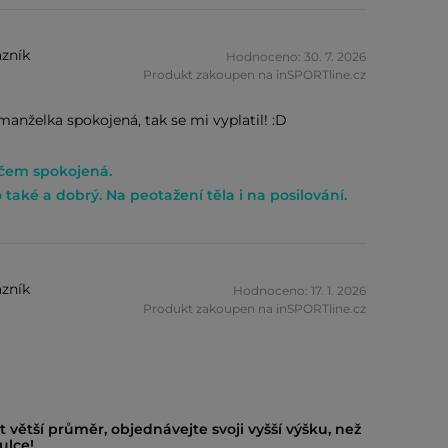
zník
Hodnoceno: 30. 7. 2026
Produkt zakoupen na inSPORTline.cz
manželka spokojená, tak se mi vyplatil! :D
íčem spokojená.
 také a dobrý. Na peotažení těla i na posilování.
zník
Hodnoceno: 17. 1. 2026
Produkt zakoupen na inSPORTline.cz
t větší průměr, objednávejte svoji vyšší výšku, než
ulce!