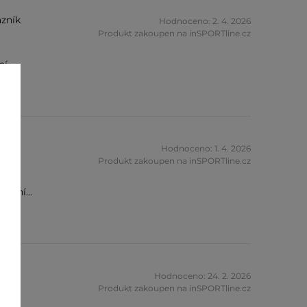
zník
Hodnoceno: 2. 4. 2026
Produkt zakoupen na inSPORTline.cz
ní
zník
Hodnoceno: 1. 4. 2026
Produkt zakoupen na inSPORTline.cz
edění...
zník
Hodnoceno: 24. 2. 2026
Produkt zakoupen na inSPORTline.cz