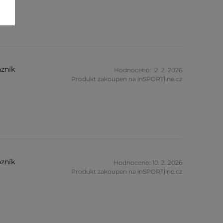
zník
Hodnoceno: 12. 2. 2026
Produkt zakoupen na inSPORTline.cz
zník
Hodnoceno: 10. 2. 2026
Produkt zakoupen na inSPORTline.cz