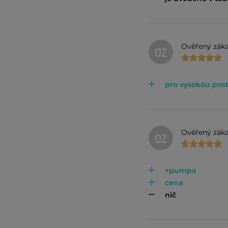
Ověřený záka
OZ
pro vysokou pos
Ověřený záka
OZ
+pumpa
cena
nič