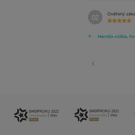
Ověřený záka
OZ
Menšia-nižšia, h