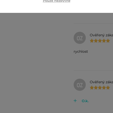
Pouze nezbytné
Všechno jak má být.
Ověřený záka
OZ
rychlost
Ověřený záka
OZ
O.k.