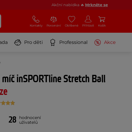
Akční nabídka 🔥
Mrkněte se
Kontakty
Porovnání
Oblíbené
Přihlásit
Košík
ada
Pro děti
Professional
Akce
e
míč inSPORTline Stretch Ball
ze
28
hodnocení
uživatelů