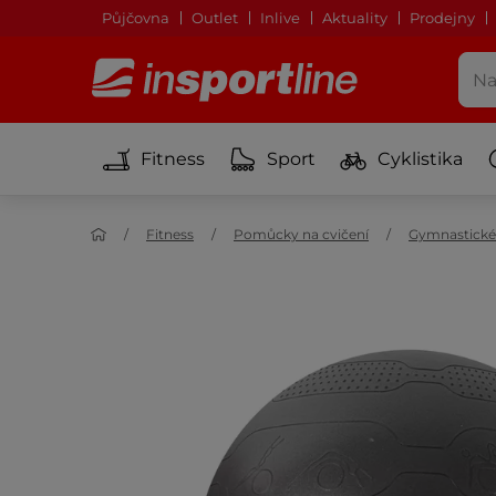
Půjčovna
Outlet
Inlive
Aktuality
Prodejny
Fitness
Sport
Cyklistika
Fitness
Pomůcky na cvičení
Gymnastické