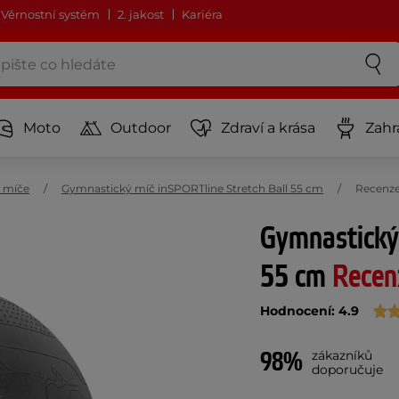
Věrnostní systém
2. jakost
Kariéra
Moto
Outdoor
Zdraví a krása
Zahr
 míče
Gymnastický míč inSPORTline Stretch Ball 55 cm
Recenz
Gymnastický 
55 cm
Recen
Hodnocení: 4.9
98%
zákazníků
doporučuje