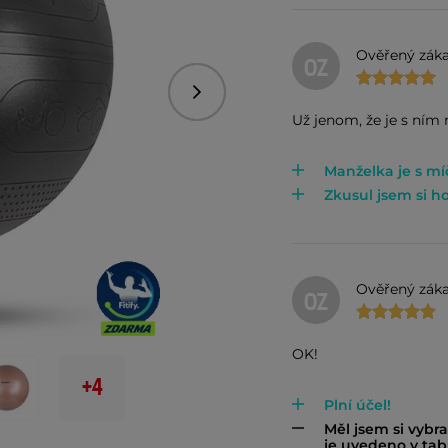
Ověřený záka
OZ
Následující
Už jenom, že je s ním 
Manželka je s m
Zkusul jsem si ho
Ověřený záka
OZ
OK!
+4
Plní účel!
Měl jsem si vybra
je uvedeno v tab