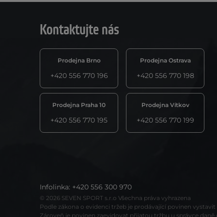
Kontaktujte nás
Prodejna Brno
Prodejna Ostrava
+420 556 770 196
+420 556 770 198
Prodejna Praha 10
Prodejna Vítkov
+420 556 770 195
+420 556 770 199
Infolinka
:
+420 556 300 970
© 2026 SEVEN SPORT s.r.o Všechna práva vyhrazena
Podle zákona o evidenci tržeb je prodávající povinen vystavi
Zároveň je povinen zaevidovat přijatou tržbu u správce daně