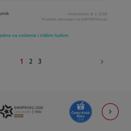
zník
Hodnoceno: 8. 2. 2026
Produkt zakoupen na inSPORTline.sk
vodna na cvičenie i nižším ľuďom
1
2
3
Následujíc