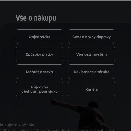
Vše o nákupu
Objednávka
Cena a druhy dopravy
Způsoby platby
Věrnostní systém
Montáž a servis
Reklamace a záruka
Půjčovna
Kariéra
obchodní podmínky
t kupujícímu účtenku.
 online; v případě technického výpadku pak nejpozději do 48 hodin.