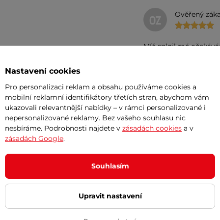
Ověřený záka
OZ
Míč splnil mé očekává
Nastavení cookies
Pro personalizaci reklam a obsahu používáme cookies a
mobilní reklamní identifikátory třetích stran, abychom vám
Ověřený záka
ukazovali relevantnější nabídky – v rámci personalizované i
OZ
nepersonalizované reklamy. Bez vašeho souhlasu nic
nesbíráme. Podrobnosti najdete v
zásadách cookies
a v
balon je výborný i na s
zásadách Google
.
Souhlasím
Upravit nastavení
Ověřený záka
OZ