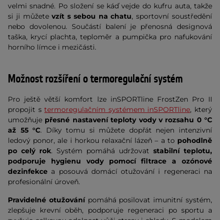
velmi snadné. Po složení se káď vejde do kufru auta, takže
si ji můžete
vzít s sebou na chatu
, sportovní soustředění
nebo dovolenou. Součástí balení je přenosná designová
taška, krycí plachta, teploměr a pumpička pro nafukování
horního límce i mezičásti.
Možnost rozšíření o termoregulační systém
Pro ještě větší komfort lze inSPORTline FrostZen Pro II
propojit s
termoregulačním systémem inSPORTline
, který
umožňuje
přesné nastavení teploty vody v rozsahu 0 °C
až 55 °C
. Díky tomu si můžete dopřát nejen intenzivní
ledový ponor, ale i horkou relaxační lázeň – a to
pohodlně
po celý rok
. Systém pomáhá udržovat
stabilní teplotu,
podporuje hygienu vody pomocí filtrace a ozónové
dezinfekce
a posouvá domácí otužování i regeneraci na
profesionální úroveň.
Pravidelné otužování
pomáhá posilovat imunitní systém,
zlepšuje krevní oběh, podporuje regeneraci po sportu a