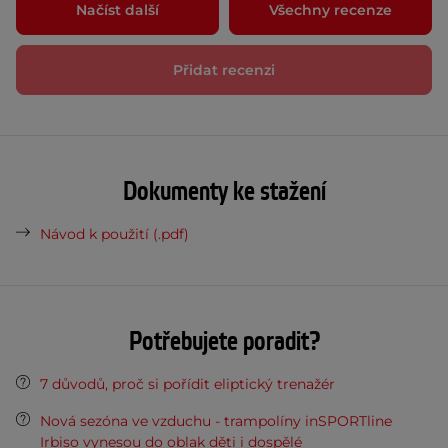
Načíst další
Všechny recenze
Přidat recenzi
Dokumenty ke stažení
Návod k použití (.pdf)
Potřebujete poradit?
7 důvodů, proč si pořídit eliptický trenažér
Nová sezóna ve vzduchu - trampolíny inSPORTline
Irbiso vynesou do oblak děti i dospělé