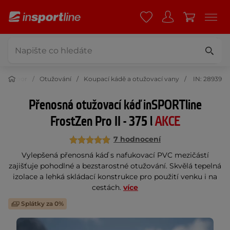
Outdoor
Otužování
Koupací kádě a otužovací vany
IN: 28939
Přenosná otužovací káď inSPORTline
FrostZen Pro II - 375 l
AKCE
7 hodnocení
Vylepšená přenosná káď s nafukovací PVC mezičástí
zajišťuje pohodlné a bezstarostné otužování. Skvělá tepelná
izolace a lehká skládací konstrukce pro použití venku i na
cestách.
více
Splátky za 0%