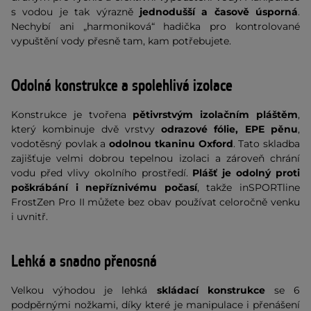
s vodou je tak výrazně
jednodušší a časově úsporná
.
Nechybí ani „harmoniková“ hadička pro kontrolované
vypuštění vody přesně tam, kam potřebujete.
Odolná konstrukce a spolehlivá izolace
Konstrukce je tvořena
pětivrstvým izolačním pláštěm
,
který kombinuje dvě vrstvy
odrazové fólie, EPE pěnu
,
vodotěsný povlak a
odolnou tkaninu Oxford
. Tato skladba
zajišťuje velmi dobrou tepelnou izolaci a zároveň chrání
vodu před vlivy okolního prostředí.
Plášť je odolný proti
poškrábání i nepříznivému počasí
, takže inSPORTline
FrostZen Pro II můžete bez obav používat celoročně venku
i uvnitř.
Lehká a snadno přenosná
Velkou výhodou je lehká
skládací konstrukce
se 6
podpěrnými nožkami, díky které je manipulace i přenášení