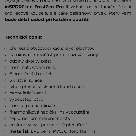
zvyšuje celkovou odolnost vůči stresu i chladu. S modelem
inSPORTline FrostZen Pro II
získáte nejen funkční řešení
pro ledové koupele, ale také designový prvek, který vám
bude dělat radost při každém použití
.
Technický popis:
přenosná otužovací káď s krycí plachtou
nafukovací mezičást proti usazování vody
odolný dvojitý plášť
horní nafukovací okraj
6 podpěrných nožek
5 vrstvá izolace
lehce přenosná skladná konstrukce
napouštěcí ventil
vypouštěcí otvor
pumpa pro nafukování
"harmoniková hadička" na vypouštění
teploměr pro měření teploty
designový vak pro snadné přenášení
materiál:
EPE pěna, PVC, Oxford tkanina