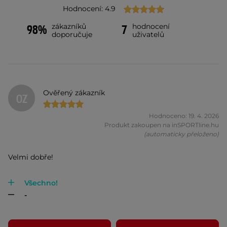
Hodnocení: 4.9
zákazníků
hodnocení
98%
7
doporučuje
uživatelů
Ověřený zákazník
OZ
Hodnoceno: 19. 4. 2026
Produkt zakoupen na inSPORTline.hu
(automaticky přeloženo)
Velmi dobře!
Všechno!
-