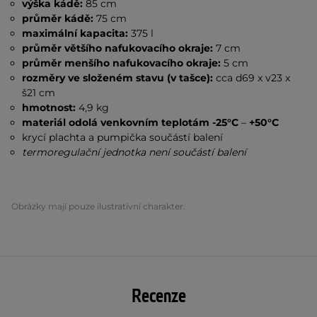
výška kádě:
85 cm
průměr kádě:
75 cm
maximální kapacita:
375 l
průměr většího nafukovacího okraje:
7 cm
průměr menšího nafukovacího okraje:
5 cm
rozměry ve složeném stavu (v tašce):
cca d69 x v23 x
š21 cm
hmotnost:
4,9 kg
materiál odolá venkovním teplotám -25°C
–
+50°C
krycí plachta a pumpička součástí balení
termoregulační jednotka není součástí balení
Obrázky mají pouze ilustrativní charakter.
Recenze