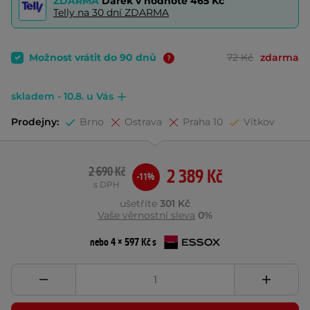
ZDARMA
Dárek v hodnotě
465 Kč
Telly na 30 dní ZDARMA
Možnost vrátit do 90 dnů
72 Kč
zdarma
skladem - 10.8. u Vás
Prodejny:
Brno
Ostrava
Praha 10
Vítkov
2 690 Kč
2 389 Kč
-11%
s DPH
ušetříte
301 Kč
Vaše věrnostní sleva
0%
nebo 4 × 597 Kč s