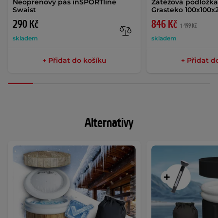
Neoprenový pás inSPORTline
Zátěžová podložka
Swaist
Grasteko 100x100
290 Kč
846 Kč
1 499 Kč
skladem
skladem
+ Přidat do košíku
+ Přidat d
Alternativy