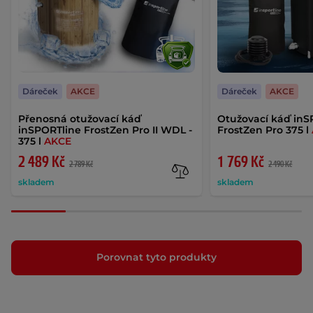
Dáreček
AKCE
Dáreček
AKCE
Přenosná otužovací káď
Otužovací káď inS
inSPORTline FrostZen Pro II WDL -
FrostZen Pro 375 l
375 l
AKCE
2 489 Kč
1 769 Kč
2 789 Kč
2 490 Kč
skladem
skladem
Porovnat tyto produkty