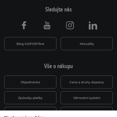
Sledujte nás
Facebook
Youtube
Instagram
LinkedIn
Blog inSPORTline
Aktuality
Vše o nákupu
Objednávka
Cena a druhy dopravy
Způsoby platby
Věrnostní systém
Montáž a servis
Reklamace a záruka