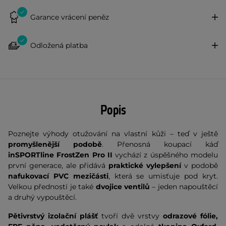
Garance vrácení peněz
Odložená platba
Popis
Poznejte výhody otužování na vlastní kůži – teď v ještě
promyšlenější podobě
. Přenosná koupací káď
inSPORTline FrostZen Pro II
vychází z úspěšného modelu
první generace, ale přidává
praktické vylepšení
v podobě
nafukovací PVC mezičásti
, která se umisťuje pod kryt.
Velkou předností je také
dvojice ventilů
– jeden napouštěcí
a druhý vypouštěcí.
Pětivrstvý izolační plášť
tvoří dvě vrstvy
odrazové fólie,