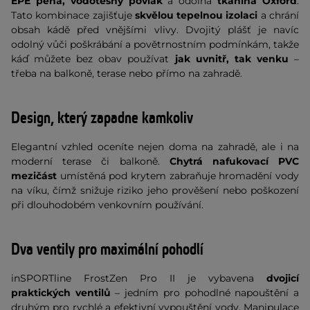
EPE pěna, vodotěsný povlak
a odolná
tkanina Oxford
.
Tato kombinace zajišťuje
skvělou tepelnou izolaci
a chrání
obsah kádě před vnějšími vlivy. Dvojitý plášť je navíc
odolný vůči poškrábání a povětrnostním podmínkám, takže
káď můžete bez obav používat
jak uvnitř, tak venku
–
třeba na balkoně, terase nebo přímo na zahradě.
Design, který zapadne kamkoliv
Elegantní vzhled oceníte nejen doma na zahradě, ale i na
moderní terase či balkoně.
Chytrá nafukovací PVC
mezičást
umístěná pod krytem zabraňuje hromadění vody
na víku, čímž snižuje riziko jeho prověšení nebo poškození
při dlouhodobém venkovním používání.
Dva ventily pro maximální pohodlí
inSPORTline FrostZen Pro II je vybavena
dvojicí
praktických ventilů
– jedním pro pohodlné napouštění a
druhým pro rychlé a efektivní vypouštění vody. Manipulace