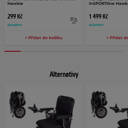
Hawkie
inSPORTline Hawk
299 Kč
1 499 Kč
skladem
skladem
+ Přidat do košíku
+ Přidat d
Alternativy