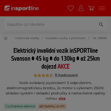
a krása
Elektrické vozíky
Invalidní vozíky s pohonem
IN: 28890
Elektrický invalidní vozík inSPORTline
Svanson • 45 kg • do 130kg • až 25km
dojezd
AKCE
11 hodnocení
Vozík ovládaný joystickem! S odpružením,
elektromagnetickou brzdou, 2x motor s výkonem 250W,
skládací systém i sklápěcí područky a nastavitelné opěrky
nohou.
více
Doprava zdarma
Splátky za 0%