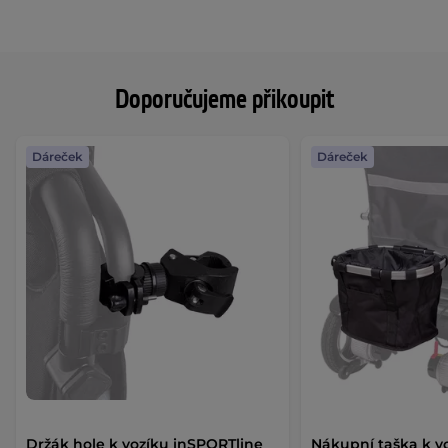
Doporučujeme přikoupit
Dáreček
Dáreček
Držák hole k vozíku inSPORTline
Nákupní taška k v