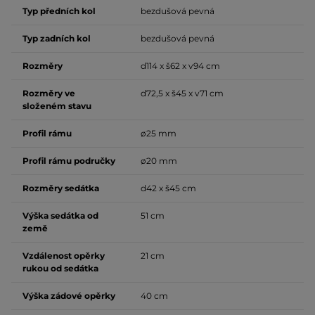
Typ předních kol
bezdušová pevná
Typ zadních kol
bezdušová pevná
Rozměry
d114 x š62 x v94 cm
Rozměry ve
d72,5 x š45 x v71 cm
složeném stavu
Profil rámu
ø25 mm
Profil rámu područky
ø20 mm
Rozměry sedátka
d42 x š45 cm
Výška sedátka od
51 cm
země
Vzdálenost opěrky
21 cm
rukou od sedátka
Výška zádové opěrky
40 cm