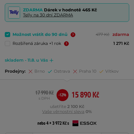
ZDARMA
Dárek v hodnotě
465 Kč
Telly na 30 dní ZDARMA
Možnost vrátit do 90 dnů
477 Kč
zdarma
Rozšířená záruka +1 rok
1 271 Kč
skladem - 11.8. u Vás
Prodejny:
Brno
Ostrava
Praha 10
Vítkov
17 990 Kč
15 890 Kč
-12%
s DPH
ušetříte
2 100 Kč
Vaše věrnostní sleva
0%
nebo 4 × 3 972 Kč s