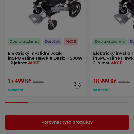
Doprava zdarma
Dáreček
AKCE
Doprava zdarma
D
Elektrický invalidní vozík
Elektrický invalidn
inSPORTline Hawkie Basic II 500W
inSPORTline Hawki
- 2.jakost
AKCE
2.jakost
AKCE
17 499 Kč
18 999 Kč
26 990 Kč
29 990 Kč
skladem
skladem
Porovnat tyto produkty