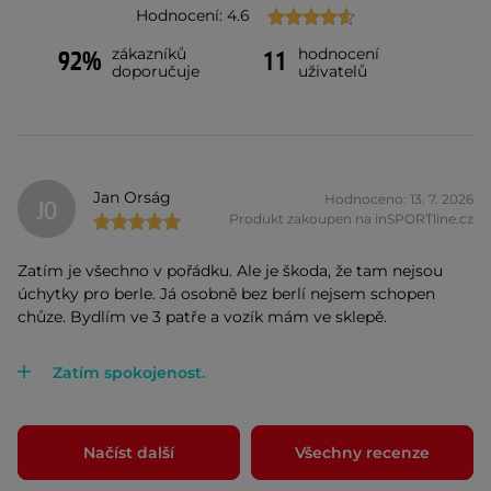
Hodnocení: 4.6
zákazníků
hodnocení
92%
11
doporučuje
uživatelů
Jan Orság
Hodnoceno: 13. 7. 2026
JO
Produkt zakoupen na inSPORTline.cz
Zatím je všechno v pořádku. Ale je škoda, že tam nejsou
úchytky pro berle. Já osobně bez berlí nejsem schopen
chůze. Bydlím ve 3 patře a vozík mám ve sklepě.
Zatím spokojenost.
Načíst další
Všechny recenze