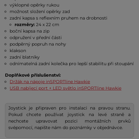
výklopné opěrky rukou
možnost složení opěrky zad
zadní kapsa s reflexním pruhem na drobnosti
rozměry:
24 x 22 cm
boční kapsa na zip
odpružení v přední části
podpěrný popruh na nohy
klakson
zadní blatníky
odnímatelná zadní kolečka pro lepší stabilitu při stoupání
Doplňkové příslušenství:
Držák na nápoje inSPORTline Hawkie
USB nabíjecí port + LED světlo inSPORTline Hawkie
Joystick je připraven pro instalaci na pravou stranu.
Pokud chcete používat joystick na levé straně a
nechcete upravovat pozici montážních prvků
svépomocí, napište nám do poznámky v objednávce.