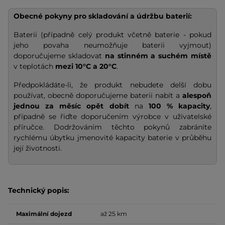
Obecné pokyny pro skladování a údržbu baterií:
Baterii (případně celý produkt včetně baterie - pokud
jeho povaha neumožňuje baterii vyjmout)
doporučujeme skladovat
na stinném a suchém místě
v teplotách
mezi 10°C a 20°C
.
Předpokládáte-li, že produkt nebudete delší dobu
používat, obecně doporučujeme baterii nabít a
alespoň
jednou za měsíc opět dobít
na
100 % kapacity
,
případně se řiďte doporučením výrobce v uživatelské
příručce. Dodržováním těchto pokynů zabráníte
rychlému úbytku jmenovité kapacity baterie v průběhu
její životnosti.
Technický popis:
Maximální dojezd
až 25 km