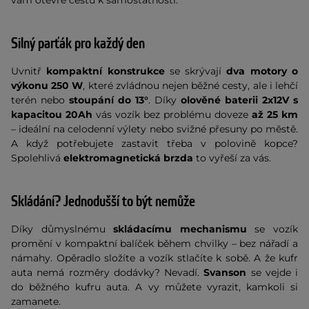
vám otevře cestu k samostatnosti.
Silný parťák pro každý den
Uvnitř
kompaktní konstrukce
se skrývají
dva motory o
výkonu 250 W
, které zvládnou nejen běžné cesty, ale i lehčí
terén nebo
stoupání do 13°
. Díky
olověné baterii 2x12V s
kapacitou
20Ah
vás vozík bez problému doveze
až 25 km
– ideální na celodenní výlety nebo svižné přesuny po městě.
A když potřebujete zastavit třeba v polovině kopce?
Spolehlivá
elektromagnetická brzda
to vyřeší za vás.
Skládání? Jednodušší to být nemůže
Díky důmyslnému
skládacímu mechanismu
se vozík
promění v kompaktní balíček během chvilky – bez nářadí a
námahy. Opěradlo složíte a vozík stlačíte k sobě. A že kufr
auta nemá rozměry dodávky? Nevadí.
Svanson
se vejde i
do běžného kufru auta. A vy můžete vyrazit, kamkoli si
zamanete.