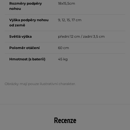
Rozměry podpěry
18x15,5cm
nohou
Výška podpěry nohou
9, 12, 15, 17 cm
od země
Světlá výška
přední 12 cm / zadní 3,5 cm
Poloměr otáčení
60 cm
Hmotnost (s baterií)
45 kg
Obrázky mají pouze ilustrativní charakter.
Recenze