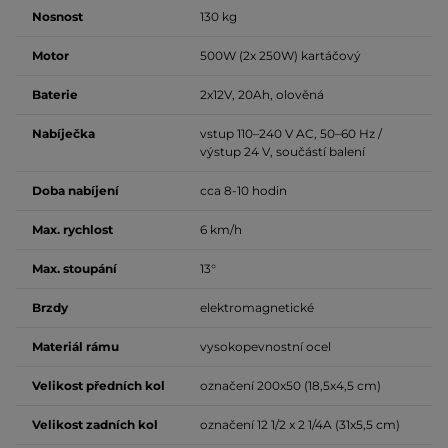
Nosnost
130 kg
Motor
500W (2x 250W) kartáčový
Baterie
2x12V, 20Ah, olověná
Nabíječka
vstup 110–240 V AC, 50–60 Hz /
výstup 24 V, součástí balení
Doba nabíjení
cca 8-10 hodin
Max. rychlost
6 km/h
Max. stoupání
13°
Brzdy
elektromagnetické
Materiál rámu
vysokopevnostní ocel
Velikost předních kol
označení 200x50 (18,5x4,5 cm)
Velikost zadních kol
označení 12 1/2 x 2 1/4A (31x5,5 cm)