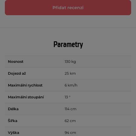
Přidat recenzi
Parametry
Nosnost
130 kg
Dojezd až
25 km
Maximální rychlost
6 km/h
Maximální stoupání
13 °
Délka
114 cm
Šířka
62 cm
Výška
94 cm