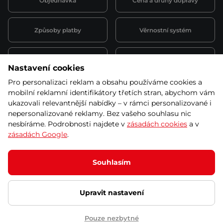
Objednávka
Cena a druhy dopravy
Způsoby platby
Věrnostní systém
Montáž a servis
Reklamace a záruka
Nastavení cookies
Pro personalizaci reklam a obsahu používáme cookies a
Půjčovna
Kariéra
mobilní reklamní identifikátory třetích stran, abychom vám
obchodní podmínky
ukazovali relevantnější nabídky – v rámci personalizované i
nepersonalizované reklamy. Bez vašeho souhlasu nic
nesbíráme. Podrobnosti najdete v
zásadách cookies
a v
zásadách Google
.
© 2026 SEVEN SPORT s.r.o Všechna práva vyhrazena
Podle zákona o evidenci tržeb je prodávající povinen vystavit
Souhlasím
kupujícímu účtenku.
Zároveň je povinen zaevidovat přijatou tržbu u správce daně online; v
případě technického výpadku pak nejpozději do 48 hodin.
Upravit nastavení
Ochrana osobních údajů
Nastavení cookies
Vnitřní oznamovací
systém
Prohlášení přístupnosti
Pouze nezbytné