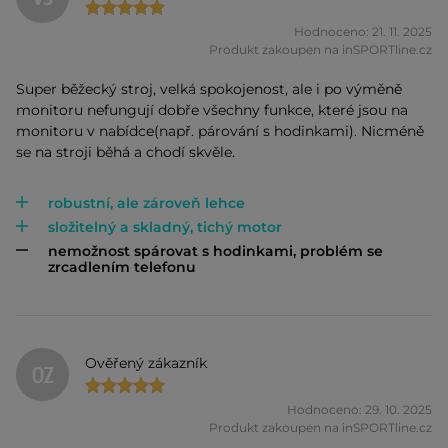
Hodnoceno: 21. 11. 2025
Produkt zakoupen na inSPORTline.cz
Super běžecký stroj, velká spokojenost, ale i po výměně
monitoru nefungují dobře všechny funkce, které jsou na
monitoru v nabídce(např. párování s hodinkami). Nicméně
se na stroji běhá a chodí skvěle.
robustní, ale zároveň lehce
složitelný a skladný, tichý motor
nemožnost spárovat s hodinkami, problém se
zrcadlením telefonu
Ověřený zákazník
OZ
Hodnoceno: 29. 10. 2025
Produkt zakoupen na inSPORTline.cz