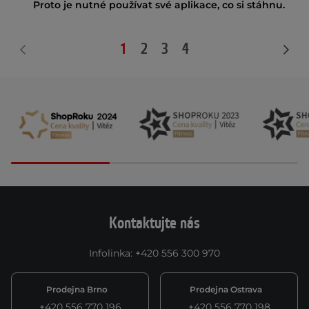
Proto je nutné používat své aplikace, co si stáhnu.
1
2
3
4
Kontaktujte nás
Infolinka
:
+420 556 300 970
Prodejna Brno
Prodejna Ostrava
+420 556 770 196
+420 556 770 198