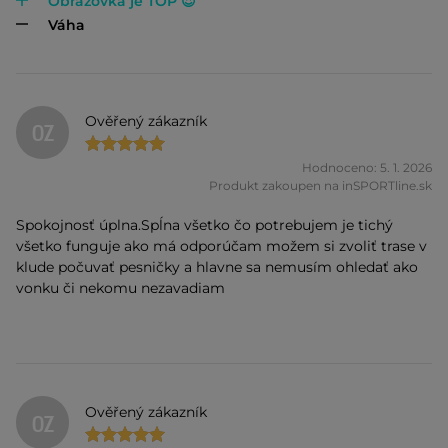
Obrazovka je TOP 😍
Váha
Ověřený zákazník
OZ
Hodnoceno: 5. 1. 2026
Produkt zakoupen na inSPORTline.sk
Spokojnosť úplna.Spĺna všetko čo potrebujem je tichý
všetko funguje ako má odporúčam možem si zvoliť trase v
klude počuvať pesničky a hlavne sa nemusím ohledať ako
vonku či nekomu nezavadiam
Ověřený zákazník
OZ