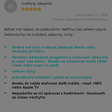
Ověřený zákazník
OZ
Hodnoceno: 3. 1. 2026
Produkt zakoupen na inSPORTline.cz
Běhat mě nebaví, se sledováním Netflixu čas celkem plyne.
Jednoduchý na ovládání, zábavný, tichý.
Hodně mě baví možnost sledovat Netlix nebo
Youtube při běhu.
Množství běžeckých programů a nastavení. Zábavná
je např. vize běhu - člověk na obrazovce může běžet
v lese nebo např. na pláží
celkem tichý
jednoduché ovládání, rychle se zorientujete
škoda, že nejde stahovat další média - např. HBO
nebo Apple TV
Nepodařilo se mi spárovat s hodinkami - bluetooth
se vůbec nechytlo