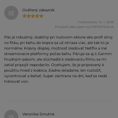
Ověřený zákazník
OZ
Hodnoceno: 14. 1. 2026
Produkt zakoupen na inSPORTline.sk
Pás je robustný, stabilný pri nulovom sklone ako profi stroj
vo fitku, pri behu do kopca sa už otriasa viac, ale tak to je
normálne. Krásny displej, možnosť sledovať Netflix a iné
streamovacie platformy počas behu. Páruje sa aj s Garmin
hrudným pásom, ale slúchadlá k sledovaniu filmu sa mi
zatiaľ pripojiť nepodarilo. Oceňujem, že je pripravený k
použitiu hneď z krabice, žiadne skladanie, len rozložiť,
vycentrovať a behať. Super záchrana na dni, keď sa nedá
trénovať von.
Veronika Smutná
VS