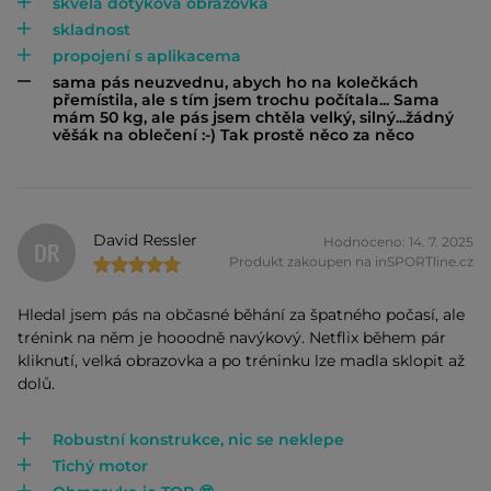
skvělá dotyková obrazovka
skladnost
propojení s aplikacema
sama pás neuzvednu, abych ho na kolečkách
přemístila, ale s tím jsem trochu počítala... Sama
mám 50 kg, ale pás jsem chtěla velký, silný...žádný
věšák na oblečení :-) Tak prostě něco za něco
David Ressler
Hodnoceno: 14. 7. 2025
DR
Produkt zakoupen na inSPORTline.cz
Hledal jsem pás na občasné běhání za špatného počasí, ale
trénink na něm je hooodně navýkový. Netflix během pár
kliknutí, velká obrazovka a po tréninku lze madla sklopit až
dolů.
Robustní konstrukce, nic se neklepe
Tichý motor