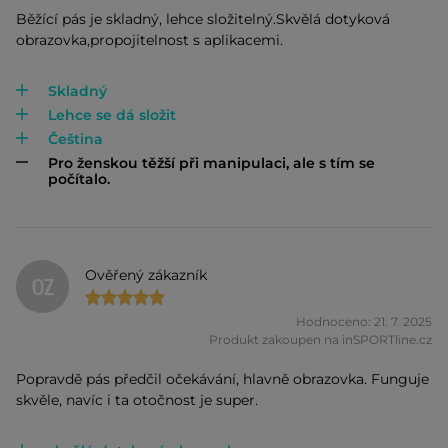
Běžící pás je skladný, lehce složitelný.Skvělá dotyková
obrazovka,propojitelnost s aplikacemi.
Skladný
Lehce se dá složit
Čeština
Pro ženskou těžší při manipulaci, ale s tím se
počítalo.
Ověřený zákazník
OZ
Hodnoceno: 21. 7. 2025
Produkt zakoupen na inSPORTline.cz
Popravdě pás předčil očekávání, hlavně obrazovka. Funguje
skvěle, navíc i ta otočnost je super.