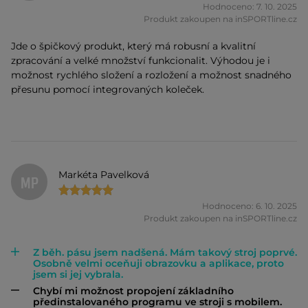
Hodnoceno: 7. 10. 2025
Produkt zakoupen na inSPORTline.cz
Jde o špičkový produkt, který má robusní a kvalitní
zpracování a velké množství funkcionalit. Výhodou je i
možnost rychlého složení a rozložení a možnost snadného
přesunu pomocí integrovaných koleček.
Markéta Pavelková
MP
Hodnoceno: 6. 10. 2025
Produkt zakoupen na inSPORTline.cz
Z běh. pásu jsem nadšená. Mám takový stroj poprvé.
Osobně velmi oceňuji obrazovku a aplikace, proto
jsem si jej vybrala.
Chybí mi možnost propojení základního
předinstalovaného programu ve stroji s mobilem.