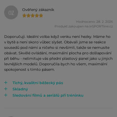
Ověřený zákazník
OZ
Hodnoceno: 28. 2. 2026
Produkt zakoupen na inSPORTline.cz
Doporučuji. Ideální volba když venku není hezky. Máme ho
v bytě a není skoro vůbec slyšet. Obávali jsme se reakce
sousedů pod námi a ničeho si nevšimli, takže se nemusíte
obávat. Skvělé ovládání, maximální plocha pro došlapování
při běhu - nelimituje vás přední plastový panel jako u jiných
levnějších modelů. Doporučila bych ho všem, maximální
spokojenost s tímto pásem.
Tichý, kvalitní běžecký pás
Skladný
Sledování filmů a seriálů při tréninku