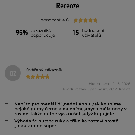
Recenze
Hodnocení: 4.8
zákazníků
hodnocení
96%
15
doporučuje
uživatelů
Ověřený zákazník
OZ
Hodnoceno: 21. 5. 2026
Produkt zakoupen na inSPORTline.cz
Není to pro menší lidi ,nedošlápnu ,tak koupime
nejaké gumy černe a nalepíme,abych měla nohy v
rovine ,takže nutne vyskoušet ,když kupujete
Výhoda,že pustíte ruky a tříkolka zastaví,prostě
,jinak zamne super ...