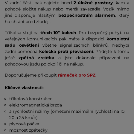
V zadní části pak najdete hned
2 úložné prostory
, kam v
pohodě složíte nákup nebo menší zavazadla. Vozík mimo
jiné disponuje hlasitým
bezpečnostním alarmem
, který
ho chrání před zloději.
Tříkolka stojí na
třech 10" kolech
. Pro bezpečný pohyb na
veřejných komunikacích pak máte k dispozici
kompletní
sadu osvětlení
včetně signalizačních blinkrů. Nechybí
zadní pomocná
kolečka proti převrácení
. Přidejte k tomu
ještě
zpětná zrcátka
a jste dokonale připraveni na
pohodovou jízdu po okolí či na nákup.
Doporučujeme přikoupit
rámeček pro SPZ
.
Klíčové vlastnosti:
tříkolová konstrukce
elektromagnetická brzda
3 rychlostní režimy (omezení maximální rychlosti na 10,
20 a 25 km/h)
plynová páčka
možnost zpátečky