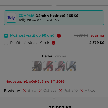
ZDARMA
Dárek v hodnotě
465 Kč
Telly na 30 dní ZDARMA
Možnost vrátit do 90 dnů
1 080 Kč
zdarma
Rozšířená záruka +1 rok
2 879 Kč
Barva:
vínová
Nedostupné, očekáváme 8.11.2026
Prodejny:
Brno
Ostrava
Praha 10
Vítkov