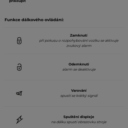
přikoupit
Funkce dálkového ovládání:
Zamknutí
při pokusu o rozpohybování vozíku se aktivuje
zvukový alarm
Odemknutí
alarm se deaktivuje
Varování
spustí se krátký signál
Spuštění displeje
na dálku spustí obrazovku stroje