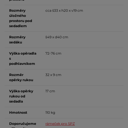
Rozměry
cca š33 x h20 x v19 cm
úložného
prostoru pod
sedadlem
Rozměry
š49 x d40 cm
sedáku
Výška opěradla
72-76 cm
s
podhlavníkem
Rozměr
32 x 9 cm
opěrky rukou
Výška opěrky
17 cm
rukou od
sedadla
Hmotnost
110 kg
Doporučujeme
rámeček pro SPZ