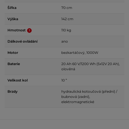
Šířka
70 cm
Výška
142 cm
Hmotnost
110 kg
Dálkové ovládání
ano
Motor
bezkartáčový, 1000W
Baterie
20 Ah 60 V/1200 Wh (5x12V 20 Ah),
olověná
Velikost kol
10 ʺ
Brzdy
hydraulická kotoučová (přední) /
bubnová (zadní),
elektromagnetické