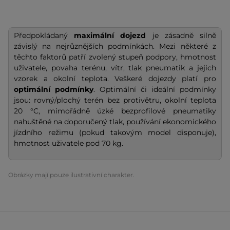
Předpokládaný
maximální dojezd
je zásadně silně
závislý na nejrůznějších podmínkách. Mezi některé z
těchto faktorů patří zvolený stupeň podpory, hmotnost
uživatele, povaha terénu, vítr, tlak pneumatik a jejich
vzorek a okolní teplota. Veškeré dojezdy platí pro
optimální podmínky
. Optimální či ideální podmínky
jsou: rovný/plochý terén bez protivětru, okolní teplota
20 °C, mimořádně úzké bezprofilové pneumatiky
nahuštěné na doporučený tlak, používání ekonomického
jízdního režimu (pokud takovým model disponuje),
hmotnost uživatele pod 70 kg.
Obrázky mají pouze ilustrativní charakter.