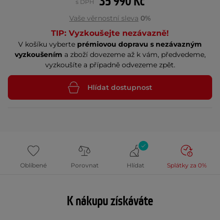
35 990 Kč
s DPH
Vaše věrnostní sleva
0%
TIP: Vyzkoušejte nezávazně!
V košíku vyberte
prémiovou dopravu s nezávazným
vyzkoušením
a zboží dovezeme až k vám, předvedeme,
vyzkoušíte a případně odvezeme zpět.
Hlídat dostupnost
Oblíbené
Porovnat
Hlídat
Splátky za 0%
K nákupu získáváte