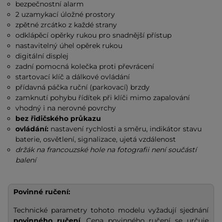
bezpečnostní alarm
2 uzamykací úložné prostory
zpětné zrcátko z každé strany
odklápěcí opěrky rukou pro snadnější přístup
nastavitelný úhel opěrek rukou
digitální displej
zadní pomocná kolečka proti převrácení
startovací klíč a dálkové ovládání
přídavná páčka ruční (parkovací) brzdy
zamknutí pohybu řídítek při klíči mimo zapalování
vhodný i na nerovné povrchy
bez řidičského průkazu
ovládání:
nastavení rychlosti a směru, indikátor stavu
baterie, osvětlení, signalizace, ujetá vzdálenost
držák na francouzské hole na fotografii není součástí
balení
Povinné ručení:
Technické parametry tohoto modelu vyžadují sjednání
povinného ručení
. Cena povinného ručení se určuje