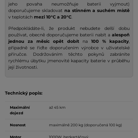
jeho povaha neumožňuje baterii vyjmout)
doporučujeme skladovat
na stinném a suchém místě
v teplotách
mezi 10°C a 20°C
.
Předpokládáte-li, že produkt nebudete delší dobu
používat, obecně doporučujeme baterii nabít a
alespoň
jednou za měsíc opět dobít
na
100 % kapacity
,
případně se řiďte doporučením výrobce v uživatelské
příručce. Dodržováním těchto pokynů zabráníte
rychlému úbytku jmenovité kapacity baterie v průběhu
její životnosti.
Technický popis:
Maximální
až 45 km
dojezd
Nosnost
maximálně 200 kg (doporučená 100 kg)
Motor
1000W, bezkartáčový