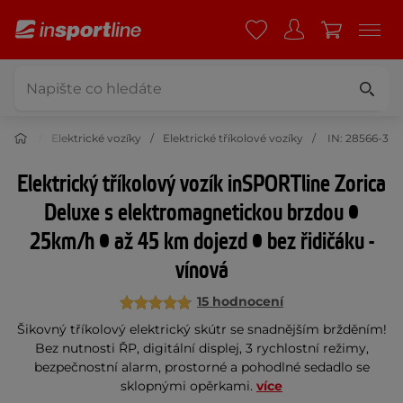
 krása
Elektrické vozíky
Elektrické tříkolové vozíky
IN: 28566-3
Elektrický tříkolový vozík inSPORTline Zorica
Deluxe s elektromagnetickou brzdou •
25km/h • až 45 km dojezd • bez řidičáku -
vínová
15 hodnocení
Šikovný tříkolový elektrický skútr se snadnějším bržděním!
Bez nutnosti ŘP, digitální displej, 3 rychlostní režimy,
bezpečnostní alarm, prostorné a pohodlné sedadlo se
sklopnými opěrkami.
více