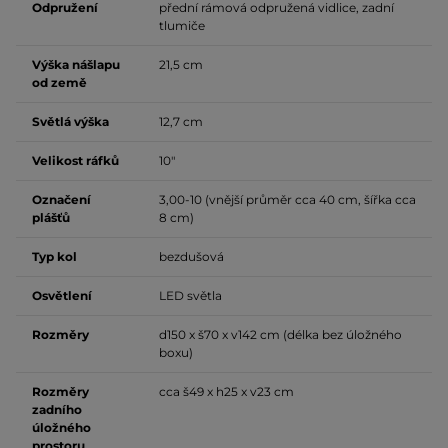
Odpružení
přední rámová odpružená vidlice, zadní
tlumiče
Výška nášlapu
21,5 cm
od země
Světlá výška
12,7 cm
Velikost ráfků
10"
Označení
3,00-10 (vnější průměr cca 40 cm, šířka cca
plášťů
8 cm)
Typ kol
bezdušová
Osvětlení
LED světla
Rozměry
d150 x š70 x v142 cm (délka bez úložného
boxu)
Rozměry
cca š49 x h25 x v23 cm
zadního
úložného
prostoru