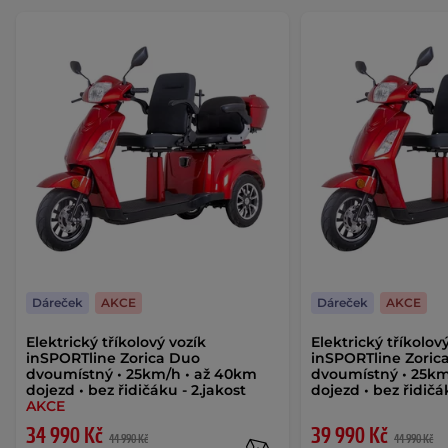
Dáreček
AKCE
Dáreček
AKCE
Elektrický tříkolový vozík
Elektrický tříkolov
inSPORTline Zorica Duo
inSPORTline Zoric
dvoumístný • 25km/h • až 40km
dvoumístný • 25km
dojezd • bez řidičáku - 2.jakost
dojezd • bez řidič
AKCE
34 990 Kč
39 990 Kč
44 990 Kč
44 990 Kč