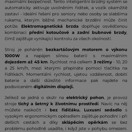
maximální bezpečnost. Tento inteligentní brzdný systém se
automaticky aktivuje uvolněním řídítek, a vozík okamžitě
zastaví - ideální řešení pro seniory nebo osoby se slabšíma
rukama, kterým běžné mechanické brzdění může činit
potíže.
Elektromagnetická brzda
doplňuje osvědčenou
kombinaci
přední kotoučové a zadní bubnové brzdy
,
čímž zajišťuje vynikající kontrolu za všech okolností.
Stroj je poháněn
bezkartáčovým motorem o výkonu
1000W
a napájen silnou baterií s maximálním
dojezdem
až 45 km
. Rychlost má celkem
3 režimy
- 10, 20
a 25 km/h, mezi kterými přepínáte pomocí tlačítka na
řídítkách. Momentální rychlost, ujetou vzdálenost, dobití
baterie a další důležité informace pak najdete na
podsvíceném
digitálním displeji.
Jelikož se jedná o skútr na
elektrický pohon
, je provoz
stroje
tichý a šetrný k životnímu prostředí
. Navíc na něj
můžete naskočit i
bez řidičáku.
Luxusní sedadlo
s
vysokým ergonomickým opěradlem zajišťuje pohodlní i při
delších cestách a díky
sklápěcím opěrkám
se bez
problému pohodlně usadíte, i když jste v pohybu omezeni.