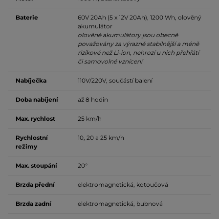
Baterie
60V 20Ah (5 x 12V 20Ah), 1200 Wh, olověný
akumulátor
olověné akumulátory jsou obecně
považovány za výrazně stabilnější a méně
rizikové než Li-ion, nehrozí u nich přehřátí
či samovolné vznícení
Nabíječka
110V/220V, součástí balení
Doba nabíjení
až 8 hodin
Max. rychlost
25 km/h
Rychlostní
10, 20 a 25 km/h
režimy
Max. stoupání
20°
Brzda přední
elektromagnetická, kotoučová
Brzda zadní
elektromagnetická, bubnová