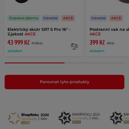
Doprava zdarma
Dáreček
AKCE
Dáreček
AKCE
Elektrický skútr SRT 5 Pro 16" -
Postranní vak na s
2.jakost
AKCE
AKCE
43 999 Kč
399 Kč
79 990 Kč
499 Kč
skladem
skladem
Porovnat tyto produkty