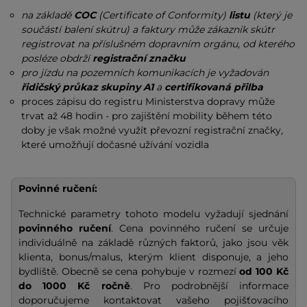
na základě
COC
(Certificate of Conformity)
listu
(který je
součástí balení skútru) a faktury může zákazník skútr
registrovat na příslušném dopravním orgánu, od kterého
posléze obdrží
registrační značku
pro jízdu na pozemních komunikacích je vyžadován
řidičský průkaz skupiny A1
a
certifikovaná přilba
proces zápisu do registru Ministerstva dopravy může
trvat až 48 hodin - pro zajištění mobility během této
doby je však možné využít převozní registrační značky,
které umožňují dočasné užívání vozidla
Povinné ručení:
Technické parametry tohoto modelu vyžadují sjednání
povinného ručení
. Cena povinného ručení se určuje
individuálně na základě různých faktorů, jako jsou věk
klienta, bonus/malus, kterým klient disponuje, a jeho
bydliště. Obecně se cena pohybuje v rozmezí
od 100 Kč
do 1000 Kč ročně
. Pro podrobnější informace
doporučujeme kontaktovat vašeho pojišťovacího