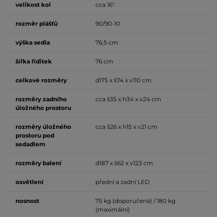
velikost kol
cca 16"
rozměr plášťů
90/90-10
výška sedla
76,5 cm
šířka říditek
76 cm
celkové rozměry
d175 x š74 x v110 cm
rozměry zadního
cca š35 x h34 x v24 cm
úložného prostoru
rozměry úložného
cca š26 x h15 x v21 cm
prostoru pod
sedadlem
rozměry balení
d187 x š62 x v123 cm
osvětlení
přední a zadní LED
nosnost
75 kg (doporučená) / 180 kg
(maximální)