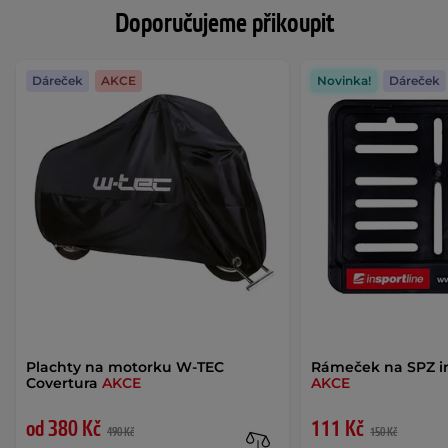
Doporučujeme přikoupit
Dáreček
AKCE
Novinka!
Dáreček
Plachty na motorku W-TEC
Rámeček na SPZ i
Covertura
AKCE
AKCE
od 380 Kč
111 Kč
490 Kč
150 Kč