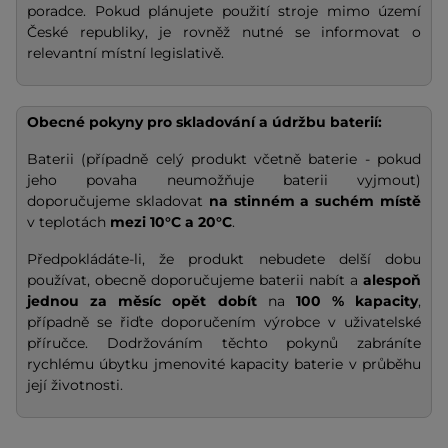
poradce. Pokud plánujete použití stroje mimo území
České republiky, je rovněž nutné se informovat o
relevantní místní legislativě.
Obecné pokyny pro skladování a údržbu baterií:
Baterii (případně celý produkt včetně baterie - pokud
jeho povaha neumožňuje baterii vyjmout)
doporučujeme skladovat
na stinném a suchém místě
v teplotách
mezi 10°C a 20°C
.
Předpokládáte-li, že produkt nebudete delší dobu
používat, obecně doporučujeme baterii nabít a
alespoň
jednou za měsíc opět dobít
na
100 % kapacity
,
případně se řiďte doporučením výrobce v uživatelské
příručce. Dodržováním těchto pokynů zabráníte
rychlému úbytku jmenovité kapacity baterie v průběhu
její životnosti.