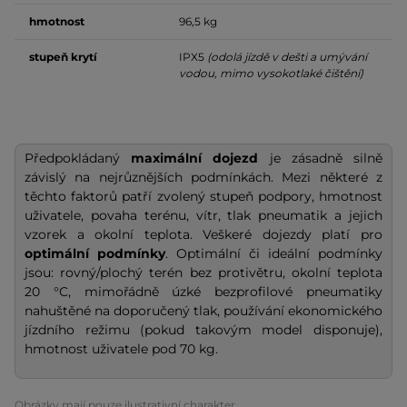
hmotnost
96,5 kg
stupeň krytí
IPX5
(odolá jízdě v dešti a umývání
vodou, mimo vysokotlaké čištění)
Předpokládaný
maximální dojezd
je zásadně silně
závislý na nejrůznějších podmínkách. Mezi některé z
těchto faktorů patří zvolený stupeň podpory, hmotnost
uživatele, povaha terénu, vítr, tlak pneumatik a jejich
vzorek a okolní teplota. Veškeré dojezdy platí pro
optimální podmínky
. Optimální či ideální podmínky
jsou: rovný/plochý terén bez protivětru, okolní teplota
20 °C, mimořádně úzké bezprofilové pneumatiky
nahuštěné na doporučený tlak, používání ekonomického
jízdního režimu (pokud takovým model disponuje),
hmotnost uživatele pod 70 kg.
Obrázky mají pouze ilustrativní charakter.