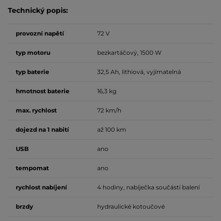
Technický popis:
provozní napětí
72 V
typ motoru
bezkartáčový, 1500 W
typ baterie
32,5 Ah, lithiová, vyjímatelná
hmotnost baterie
16,3 kg
max. rychlost
72 km/h
dojezd na 1 nabití
až 100 km
USB
ano
tempomat
ano
rychlost nabíjení
4 hodiny, nabíječka součástí balení
brzdy
hydraulické kotoučové