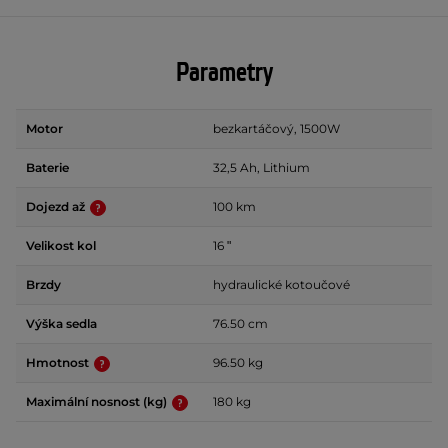
Parametry
Motor
bezkartáčový, 1500W
Baterie
32,5 Ah, Lithium
Dojezd až
100 km
Velikost kol
16 ʺ
Brzdy
hydraulické kotoučové
Výška sedla
76.50 cm
Hmotnost
96.50 kg
Maximální nosnost (kg)
180 kg