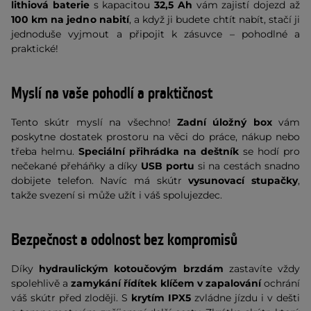
lithiová baterie
s kapacitou
32,5 Ah
vám zajistí dojezd až
100 km na jedno nabití
, a když ji budete chtít nabít, stačí ji
jednoduše vyjmout a připojit k zásuvce – pohodlné a
praktické!
Myslí na vaše pohodlí a praktičnost
Tento skútr myslí na všechno!
Zadní úložný box
vám
poskytne dostatek prostoru na věci do práce, nákup nebo
třeba helmu.
Speciální přihrádka na deštník
se hodí pro
nečekané přeháňky a díky
USB portu
si na cestách snadno
dobijete telefon. Navíc má skútr
vysunovací stupačky
,
takže svezení si může užít i váš spolujezdec.
Bezpečnost a odolnost bez kompromisů
Díky
hydraulickým kotoučovým brzdám
zastavíte vždy
spolehlivě a
zamykání řídítek klíčem v zapalování
ochrání
váš skútr před zloději. S
krytím IPX5
zvládne jízdu i v dešti