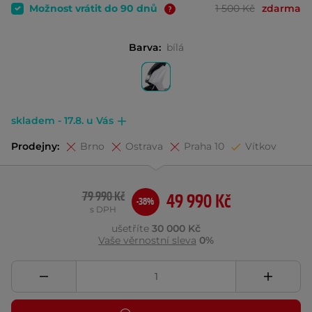
Možnost vrátit do 90 dnů
1 500 Kč
zdarma
Barva:
bílá
skladem - 17.8. u Vás
Prodejny:
Brno
Ostrava
Praha 10
Vítkov
79 990 Kč
49 990 Kč
-38%
s DPH
ušetříte
30 000 Kč
Vaše věrnostní sleva
0%