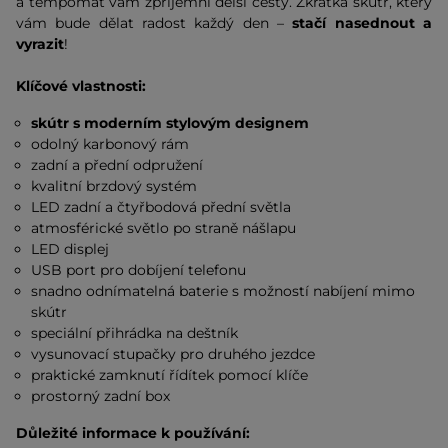
a tempomat vám zpříjemní delší cesty. Zkrátka skútr, který
vám bude dělat radost každý den –
stačí nasednout a
vyrazit
!
Klíčové vlastnosti:
skútr s moderním stylovým designem
odolný karbonový rám
zadní a přední odpružení
kvalitní brzdový systém
LED zadní a čtyřbodová přední světla
atmosférické světlo po straně nášlapu
LED displej
USB port pro dobíjení telefonu
snadno odnímatelná baterie s možností nabíjení mimo
skútr
speciální přihrádka na deštník
vysunovací stupačky pro druhého jezdce
praktické zamknutí řídítek pomocí klíče
prostorný zadní box
Důležité informace k používání: