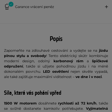
Garance vrácení peněz
Popis
Zapomeňte na zdlouhavé cestování a vydejte se na
jízdu
plnou stylu a svobody
! Tento elektrický skútr kombinuje
moderní design, odolný
karbonový rám
a
špičkové
odpružení
, takže si užijete pohodlnou jízdu i na méně
dokonalém povrchu.
LED osvětlení
nejen skvěle vypadá,
ale také zajišťuje maximální viditelnost –
ve dne i v noci
.
Síla, která vás pohání vpřed
1500 W motorem
dosáhnete
rychlosti až 72 km/h
, takže
se svižně dostanete kamkoliv potřebujete.
Vyjímatelná