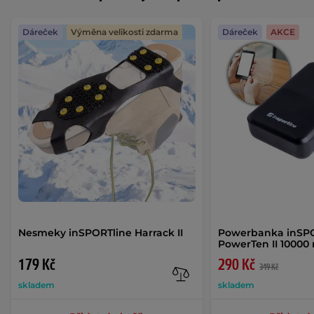
Dáreček
Výměna velikosti zdarma
Dáreček
AKCE
Nesmeky inSPORTline Harrack II
Powerbanka inSP
PowerTen II 1000
179 Kč
290 Kč
349 Kč
skladem
skladem