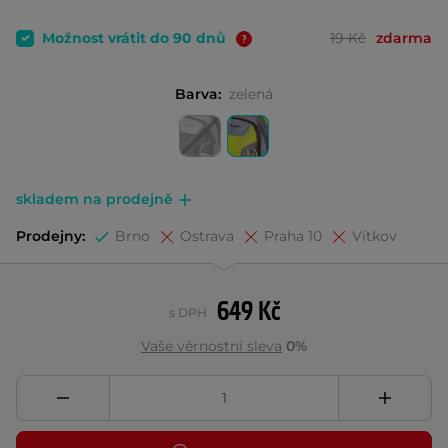
Možnost vrátit do 90 dnů
19 Kč
zdarma
Barva:
zelená
skladem na prodejně
Prodejny:
Brno
Ostrava
Praha 10
Vítkov
649 Kč
s DPH
Vaše věrnostní sleva
0%