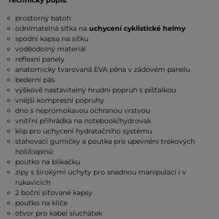
Technický popis:
prostorný batoh
odnímatelná síťka na
uchycení cyklistické helmy
spodní kapsa na síťku
voděodolný materiál
reflexní panely
anatomicky tvarovaná EVA pěna v zádovém panelu
bederní pás
výškově nastavitelný hrudní popruh s píšťalkou
vnější kompresní popruhy
dno s nepromokavou ochranou vrstvou
vnitřní přihrádka na notebook/hydrovak
klip pro uchycení hydratačního systému
stahovací gumičky a poutka pro upevnění trekových
holí/cepínů
poutko na blikačku
zipy s širokými úchyty pro snadnou manipulaci i v
rukavicích
2 boční síťované kapsy
poutko na klíče
otvor pro kabel sluchátek