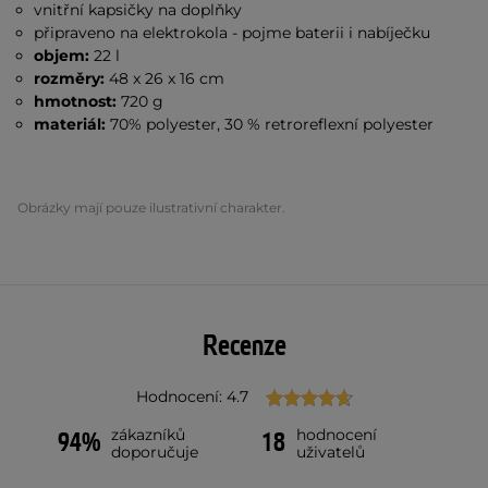
vnitřní kapsičky na doplňky
připraveno na elektrokola - pojme baterii i nabíječku
​​​​​​objem:
22 l
rozměry:
48 x 26 x 16 cm
hmotnost:
720 g
materiál:
70% polyester, 30 % retroreflexní polyester
Obrázky mají pouze ilustrativní charakter.
Recenze
Hodnocení: 4.7
zákazníků
hodnocení
94%
18
doporučuje
uživatelů