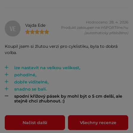
Hodnoceno: 28. 4. 2026
Vajda Ede
VE
Produkt zakoupen na inSPORTline.hu
(automaticky přeloženo)
Koupil jsem si žlutou verzi pro cyklistiku, byla to dobrá
volba.
lze nastavit na velkou velikost,
pohodlné,
dobře viditelné,
snadno se balí.
spodní křížový pásek by mohl být o 5 cm delší, ale
stejně chci zhubnout. :)
Načíst další
Všechny recenze