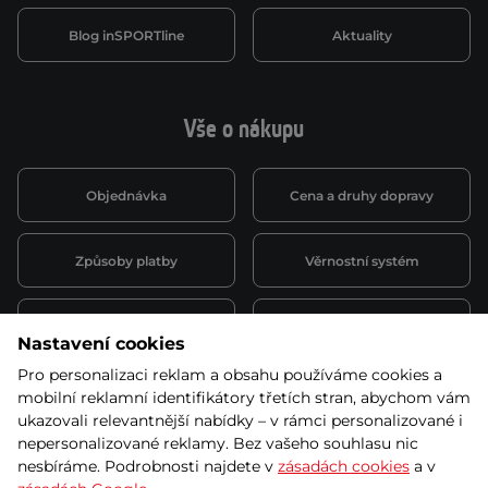
Blog inSPORTline
Aktuality
Vše o nákupu
Objednávka
Cena a druhy dopravy
Způsoby platby
Věrnostní systém
Montáž a servis
Reklamace a záruka
Nastavení cookies
Pro personalizaci reklam a obsahu používáme cookies a
Půjčovna
Kariéra
mobilní reklamní identifikátory třetích stran, abychom vám
obchodní podmínky
ukazovali relevantnější nabídky – v rámci personalizované i
nepersonalizované reklamy. Bez vašeho souhlasu nic
nesbíráme. Podrobnosti najdete v
zásadách cookies
a v