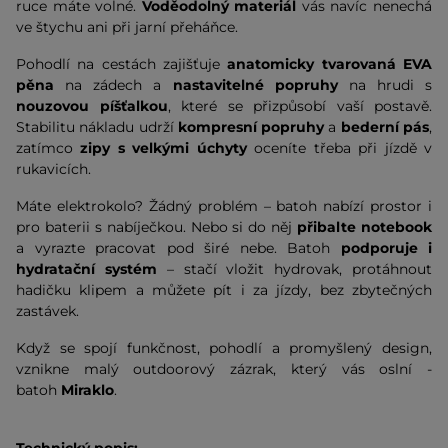
ruce máte volné.
Voděodolný materiál
vás navíc nenechá
ve štychu ani při jarní přeháňce.
Pohodlí na cestách zajišťuje
anatomicky tvarovaná EVA
pěna
na zádech a
nastavitelné popruhy
na hrudi s
nouzovou píšťalkou
, které se přizpůsobí vaší postavě.
Stabilitu nákladu udrží
kompresní popruhy
a
bederní pás
,
zatímco
zipy s velkými úchyty
oceníte třeba při jízdě v
rukavicích.
Máte elektrokolo? Žádný problém – batoh nabízí prostor i
pro baterii s nabíječkou. Nebo si do něj
přibalte notebook
a vyrazte pracovat pod širé nebe. Batoh
podporuje i
hydratační systém
– stačí vložit hydrovak, protáhnout
hadičku klipem a můžete pít i za jízdy, bez zbytečných
zastávek.
Když se spojí funkčnost, pohodlí a promyšlený design,
vznikne malý outdoorový zázrak, který vás oslní -
batoh
Miraklo
.