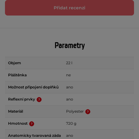
Přidat recenzi
Parametry
Objem
22 l
Pláštěnka
ne
Možnost připojení doplňků
ano
Reflexní prvky
ano
Materiál
Polyester
Hmotnost
720 g
Anatomicky tvarovaná záda
ano