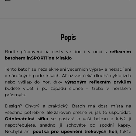
Popis
Buďte připraveni na cesty ve dne i v noci s
reflexním
batohem inSPORTline Miraklo
.
Tento batoh se nezalekne ani večerních výprav a nezradí ani
v náročných podmínkách. Ať už vás čeká dlouhá cyklojízda
nebo výšlap do hor, díky
výrazným reflexním prvkům
budete vidět i po západu slunce – třeba v horském
průsmyku.
Design? Chytrý a praktický. Batoh má dost místa na
všechno potřebné, ale zároveň přesně ví, jak to uspořádat.
Odnímatelná síťka
se postará o vaši helmu a když ji
nepotřebujete, snadno ji schováte do spodní kapsy.
Nechybí ani
poutka pro upevnění trekových holí
, takže