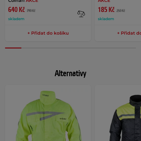
Colnari
AKCE
AKCE
640 Kč
185 Kč
790 Kč
250 Kč
skladem
skladem
+ Přidat do košíku
+ Přidat d
Alternativy