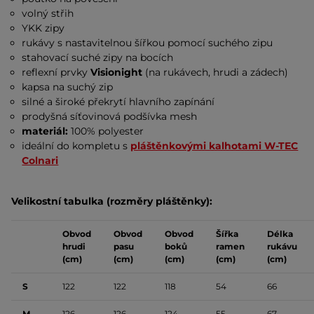
volný střih
YKK zipy
rukávy s nastavitelnou šířkou pomocí suchého zipu
stahovací suché zipy na bocích
reflexní prvky
Visionight
(na rukávech, hrudi a zádech)
kapsa na suchý zip
silné a široké překrytí hlavního zapínání
prodyšná síťovinová podšívka mesh
materiál:
100% polyester
ideální do kompletu s
pláštěnkovými kalhotami W-TEC
Colnari
Velikostní tabulka (rozměry pláštěnky):
Obvod
Obvod
Obvod
Šířka
Délka
hrudi
pasu
boků
ramen
rukávu
(cm)
(cm)
(cm)
(cm)
(cm)
S
122
122
118
54
66
M
126
126
124
55
67