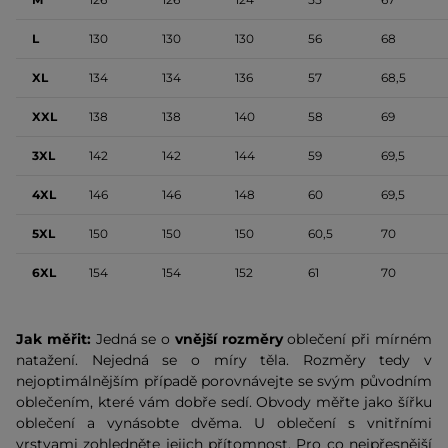
L
130
130
130
56
68
XL
134
134
136
57
68,5
XXL
138
138
140
58
69
3XL
142
142
144
59
69,5
4XL
146
146
148
60
69,5
5XL
150
150
150
60,5
70
6XL
154
154
152
61
70
Jak měřit:
Jedná se o
vnější rozměry
oblečení při mírném
natažení. Nejedná se o míry těla. Rozměry tedy v
nejoptimálnějším případě porovnávejte se svým původním
oblečením, které vám dobře sedí. Obvody měřte jako šířku
oblečení a vynásobte dvěma. U oblečení s vnitřními
vrstvami zohledněte jejich přítomnost. Pro co nejpřesnější