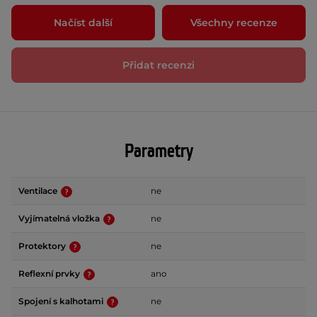
Načíst další
Všechny recenze
Přidat recenzi
Parametry
Ventilace
ne
Vyjímatelná vložka
ne
Protektory
ne
Reflexní prvky
ano
Spojení s kalhotami
ne