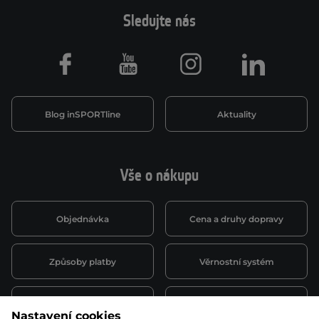
Sledujte nás
Facebook
Youtube
Instagram
LinkedIn
Blog inSPORTline
Aktuality
Vše o nákupu
Objednávka
Cena a druhy dopravy
Způsoby platby
Věrnostní systém
Montáž a servis
Reklamace a záruka
Nastavení cookies