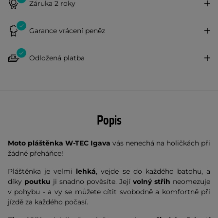
Záruka 2 roky
Garance vrácení peněz
Odložená platba
Popis
Moto pláštěnka W-TEC Igava
vás nenechá na holičkách při
žádné přeháňce!
Pláštěnka je velmi
lehká
, vejde se do každého batohu, a
díky
poutku
ji snadno pověsíte. Její
volný střih
neomezuje
v pohybu - a vy se můžete cítit svobodně a komfortně při
jízdě za každého počasí.