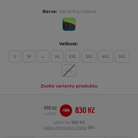
Barva:
černá-fluo zelená
Velikost:
S
M
L
XL
XXL
3XL
4XL
5XL
6XL
Zvolte variantu produktu
990 Kč
830 Kč
-16%
s DPH
ušetříte
160 Kč
Vaše věrnostní sleva
0%