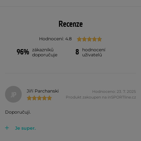
Recenze
Hodnocení: 4.8
zákazníků
hodnocení
96%
8
doporučuje
uživatelů
Jiří Parchanski
Hodnoceno: 23. 7. 2025
JP
Produkt zakoupen na inSPORTline.cz
Doporučuji.
Je super.