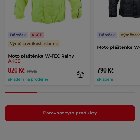
Dáreček
AKCE
Dáreček
Výměna ve
Výměna velikosti zdarma
Moto pláštěnka W
Moto pláštěnka W-TEC Rainy
AKCE
820 Kč
790 Kč
1 190 Kč
skladem na prodejně
skladem
Porovnat tyto produkty