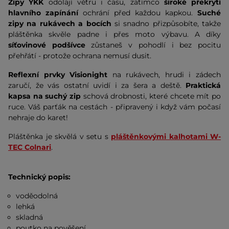
Zipy YKK
odolají větru i času, zatímco
široké překrytí
hlavního zapínání
ochrání před každou kapkou.
Suché
zipy na rukávech a bocích
si snadno přizpůsobíte, takže
pláštěnka skvěle padne i přes moto výbavu. A díky
síťovinové podšívce
zůstaneš v pohodlí i bez pocitu
přehřátí - protože ochrana nemusí dusit.
Reflexní prvky Visionight
na rukávech, hrudi i zádech
zaručí, že vás ostatní uvidí i za šera a deště.
Praktická
kapsa na suchý zip
schová drobnosti, které chcete mít po
ruce. Váš parťák na cestách - připravený i když vám počasí
nehraje do karet!
Pláštěnka je skvělá v setu s
pláštěnkovými kalhotami W-
TEC Colnari
.
Technický popis:
voděodolná
lehká
skladná
poutko na pověšení