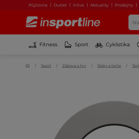
Půjčovna
Outlet
Inlive
Aktuality
Prodejny
Fitness
Sport
Cyklistika
Sport
Zábava a hry
Šipky a terče
Ter