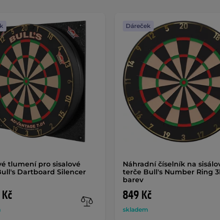
k
Dáreček
é tlumení pro sisalové
Náhradní číselník na sisálo
Bull's Dartboard Silencer
terče Bull's Number Ring 3
barev
 Kč
849 Kč
m
skladem