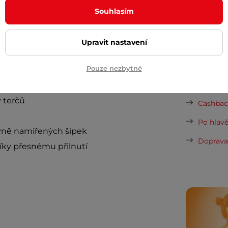
Nová sez
fených šipek. Je vyrobeno z
PU pěny
o
Souhlasím
vynesou 
o standardního terče. Instalace okruží
Vaše do
Upravit nastavení
půjčovn
Pouze nezbytné
Dopor
 terčů
Cashback
Po hlavě
vně namířených šipek
Doprava 
íky přesnému přilnutí