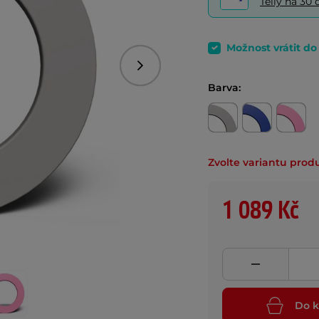
Telly na 3
Možnost vrátit d
Následující
Barva:
Zvolte variantu prod
1 089 Kč
Do k