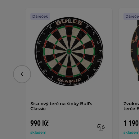
Dáreček
Dáreče
Předchozí
Sisalový terč na šipky Bull's
Zvukov
Classic
terče 
990 Kč
1 190
skladem
sklade