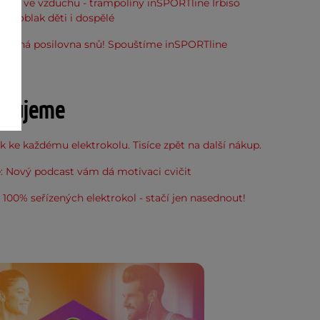
óna ve vzduchu - trampolíny inSPORTline Irbiso
do oblak děti i dospělé
stupná posilovna snů! Spouštíme inSPORTline
u
učujeme
 ke každému elektrokolu. Tisíce zpět na další nákup.
: Nový podcast vám dá motivaci cvičit
100% seřízených elektrokol - stačí jen nasednout!