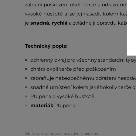
zabrání poškození okolí terče a odrazu netre
vysoké hustotě a lze jej nasadit kolem každéh
je
snadná, rychlá
a zvládne ji opravdu každý.
Technický popis:
ochranný okraj pro všechny standardní typy
chrání okolí terče před poškozením
zabraňuje nebezpečnému odražení nesprá
snadné umístění kolem jakéhokoliv terče d
PU pěna o vysoké hustotě
materiál:
PU pěna
Obrázky mají pouze ilustrativní charakter.