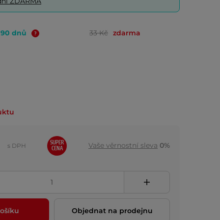
0 dní ZDARMA
o 90 dnů
33 Kč
zdarma
uktu
SUPER
Vaše věrnostní sleva
0%
s DPH
CENA
ošíku
Objednat na prodejnu