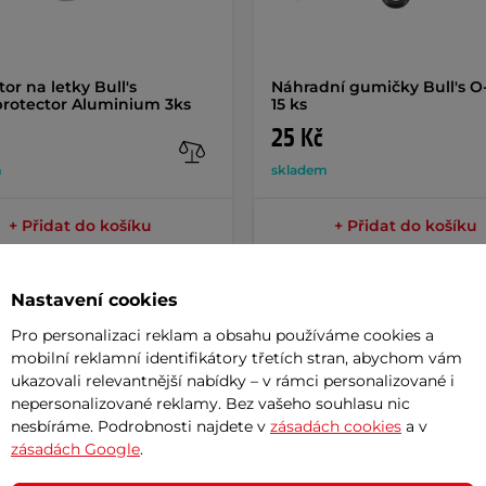
or na letky Bull's
Náhradní gumičky Bull's O
protector Aluminium 3ks
15 ks
25 Kč
m
skladem
+ Přidat do košíku
+ Přidat do košíku
Nastavení cookies
Pro personalizaci reklam a obsahu používáme cookies a
mobilní reklamní identifikátory třetích stran, abychom vám
ukazovali relevantnější nabídky – v rámci personalizované i
Potřeb
nepersonalizované reklamy. Bez vašeho souhlasu nic
nesbíráme. Podrobnosti najdete v
zásadách cookies
a v
zásadách Google
.
7 důvodů
ednolitá
ochrana terče
na šipky, která