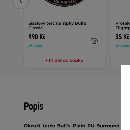
Předchozí
Sisalový terč na šipky Bull's
Protekt
Classic
Flight
990 Kč
35 Kč
skladem
sklade
+ Přidat do košíku
Popis
Okruží terče Bull's Plain PU Surround
je j