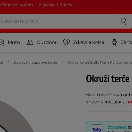
Věrnostní systém
2. jakost
Kariéra
Moto
Outdoor
Zdraví a krása
Zahr
če
Sisalové a papírové terče
Okruží terče Bull's Plain PU Surro
Okruží terče
Kvalitní pěnová ochr
snadná instalace.
v
ZDARMA
D