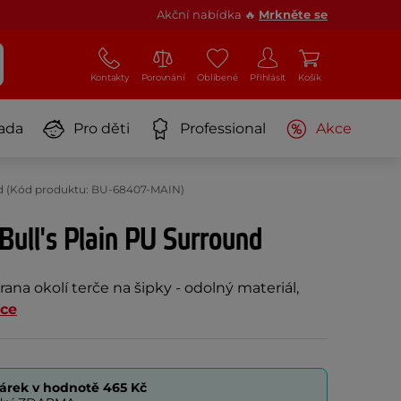
Akční nabídka 🔥
Mrkněte se
Kontakty
Porovnání
Oblíbené
Přihlásit
Košík
ada
Pro děti
Professional
Akce
und (Kód produktu: BU-68407-MAIN)
 Bull's Plain PU Surround
ana okolí terče na šipky - odolný materiál,
íce
árek v hodnotě
465 Kč