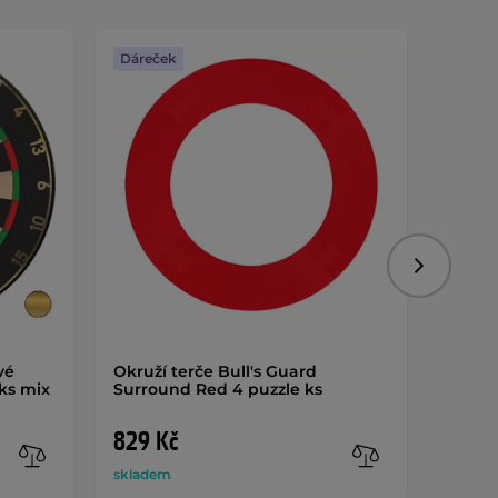
Dáreček
Dáreč
Následujíc
vé
Okruží terče Bull's Guard
Okruží
ks mix
Surround Red 4 puzzle ks
Surro
829 Kč
829 
skladem
sklade