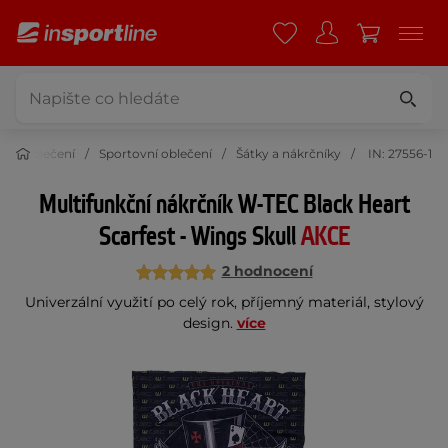
Oblečení
Sportovní oblečení
Šátky a nákrčníky
IN: 27556-1
Multifunkční nákrčník W-TEC Black Heart
Scarfest - Wings Skull
AKCE
2 hodnocení
Univerzální využití po celý rok, příjemný materiál, stylový
design.
více