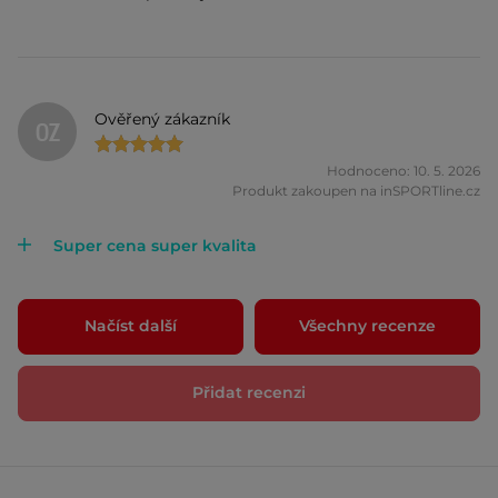
Ověřený zákazník
OZ
Hodnoceno: 10. 5. 2026
Produkt zakoupen na inSPORTline.cz
Super cena super kvalita
Načíst další
Všechny recenze
Přidat recenzi