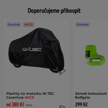
Doporučujeme přikoupit
Dáreček
AKCE
Dáreček
Plachty na motorku W-TEC
Zámek kotoučové 
Covertura
AKCE
Bolfgate
od 380 Kč
299 Kč
490 Kč