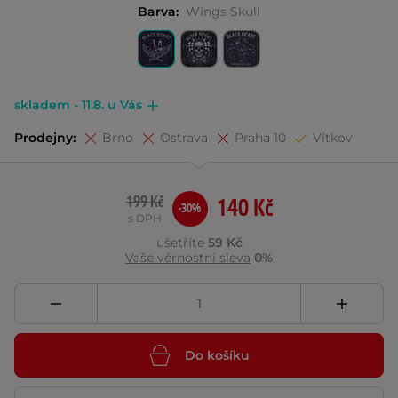
Barva:
Wings Skull
skladem - 11.8. u Vás
Prodejny:
Brno
Ostrava
Praha 10
Vítkov
199 Kč
140 Kč
-30%
s DPH
ušetříte
59 Kč
Vaše věrnostní sleva
0%
Do košíku