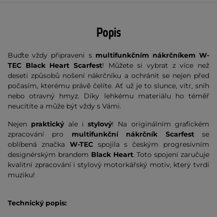
Popis
Buďte vždy připraveni s
multifunkčním nákrčníkem W-
TEC Black Heart Scarfest
! Můžete si vybrat z více než
deseti způsobů nošení nákrčníku a ochránit se nejen před
počasím, kterému právě čelíte. Ať už je to slunce, vítr, sníh
nebo otravný hmyz. Díky lehkému materiálu ho téměř
neucítíte a může být vždy s Vámi.
Nejen
praktický
ale i
stylový
! Na originálním grafickém
zpracování pro
multifunkční nákrčník Scarfest
se
oblíbená značka
W-TEC
spojila s českým progresivním
designérským brandem
Black Heart
. Toto spojení zaručuje
kvalitní zpracování i stylový motorkářský motiv, který tvrdí
muziku!
Technický popis: