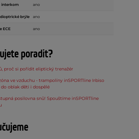
o interkom
ano
dioptrické brýle
ano
e ECE
ano
ujete poradit?
, proč si pořídit eliptický trenažér
óna ve vzduchu - trampolíny inSPORTline Irbiso
do oblak děti i dospělé
stupná posilovna snů! Spouštíme inSPORTline
u
učujeme