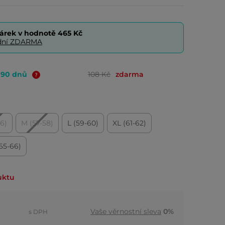
árek v hodnotě
465 Kč
0 dní ZDARMA
o 90 dnů
108 Kč
zdarma
56)
M (57-58)
L (59-60)
XL (61-62)
65-66)
uktu
Vaše věrnostní sleva
0%
s DPH