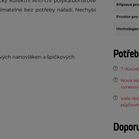
icky korektní Anti-UV polykarbonátové
Příprava pr
yjímatelné bez potřeby nářadí. Nechybí
Prostor pro 
Homologac
Potřeb
vých nanovláken a špičkových
7 důvodů
Nová sez
vynesou 
Vaše do
půjčovn
Dopor