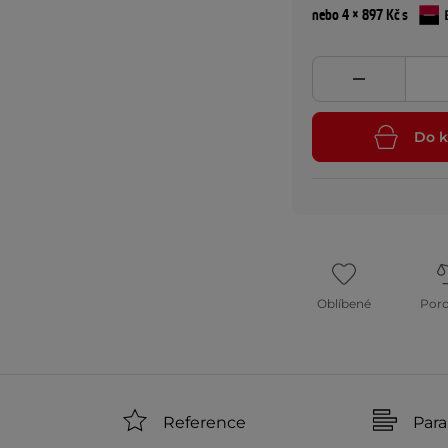
nebo 4 × 897 Kč s
Do k
Oblíbené
Por
Reference
Par