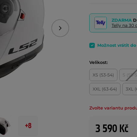
ZDARMA
D
Telly na 3
Následující
Možnost vrátit d
Velikost:
XS (53-54)
S (55-
XXL (63-64)
3XL (
Zvolte variantu prod
+8
3 590 Kč