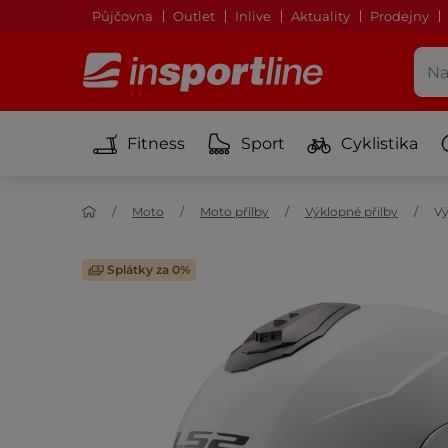
Půjčovna
Outlet
Inlive
Aktuality
Prodejny
Fitness
Sport
Cyklistika
Moto
Moto přilby
Výklopné přilby
Vý
Splátky za 0%