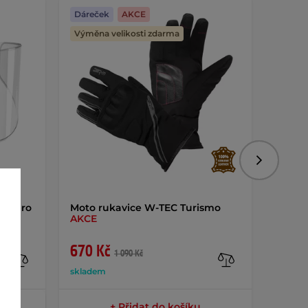
Dáreček
AKCE
Dáreč
Výměna velikosti zdarma
Následujíc
lie pro
Moto rukavice W-TEC Turismo
Hasicí
0)
AKCE
seku
670 Kč
1 84
1 090 Kč
skladem
sklade
+ Přidat do košíku