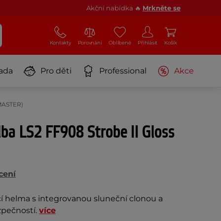
Akční nabídka 🔥
Mrkněte se
Kontakty
Porovnání
Oblíbené
Přihlásit
Košík
ada
Pro děti
Professional
Akce
-MASTER)
lba LS2 FF908 Strobe II Gloss
cení
cí helma s integrovanou sluneční clonou a
zpečností.
více