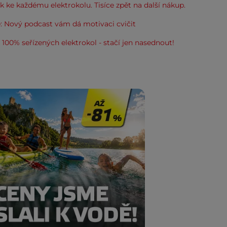
 ke každému elektrokolu. Tisíce zpět na další nákup.
: Nový podcast vám dá motivaci cvičit
100% seřízených elektrokol - stačí jen nasednout!