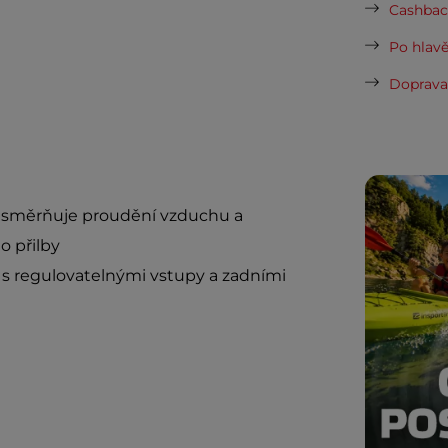
Cashback
Po hlavě
Doprava 
r usměrňuje proudění vzduchu a
o přilby
 s regulovatelnými vstupy a zadními