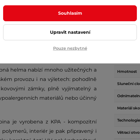
Souhlasím
Upravit nastavení
Param
Pouze nezbytné
opná helma nabízí mnoho užitečných a
Hmotnost
tském provozu i na výletech: pohodlně
Sluneční cl
 kovovými zámky, plně vyjímatelný a
Odnímatelné
 hypoalergenních materiálů nebo účinný
Materiál sk
Technologie
ina je vyrobena z KPA - kompozitní
olymerů, interiér je pak připravený i
Větrací otvo