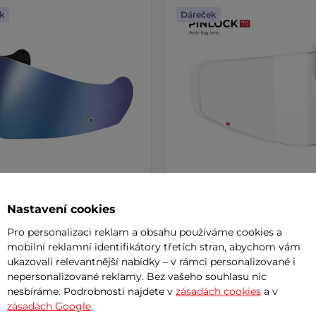
k
Dáreček
Nastavení cookies
ní hledí pro přilbu LS2
Pinlock® 70 MaxVision™ fó
Strobe II
LS2 FF908 Strobe II (DKS52
Pro personalizaci reklam a obsahu používáme cookies a
mobilní reklamní identifikátory třetích stran, abychom vám
 Kč
1 190 Kč
ukazovali relevantnější nabídky – v rámci personalizované i
nepersonalizované reklamy. Bez vašeho souhlasu nic
m
skladem
nesbíráme. Podrobnosti najdete v
zásadách cookies
a v
zásadách Google
.
+ Přidat do košíku
+ Přidat do košíku