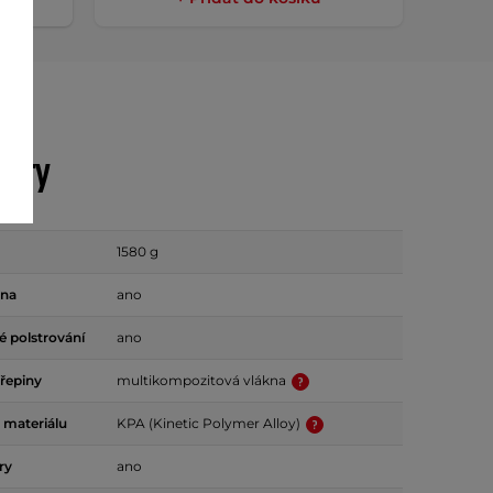
etry
1580 g
ona
ano
 polstrování
ano
ořepiny
multikompozitová vlákna
 materiálu
KPA (Kinetic Polymer Alloy)
ry
ano