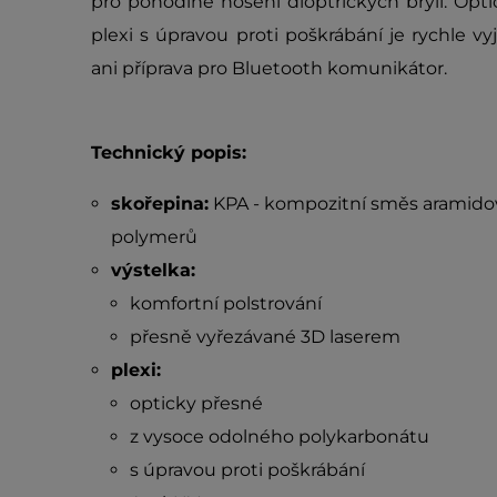
pro pohodlné nošení dioptrických brýlí. Opt
plexi s úpravou proti poškrábání je rychle v
ani příprava pro Bluetooth komunikátor.
Technický popis:
skořepina:
KPA - kompozitní směs aramido
polymerů
výstelka:
komfortní polstrování
přesně vyřezávané 3D laserem
plexi:
opticky přesné
z vysoce odolného polykarbonátu
s úpravou proti poškrábání