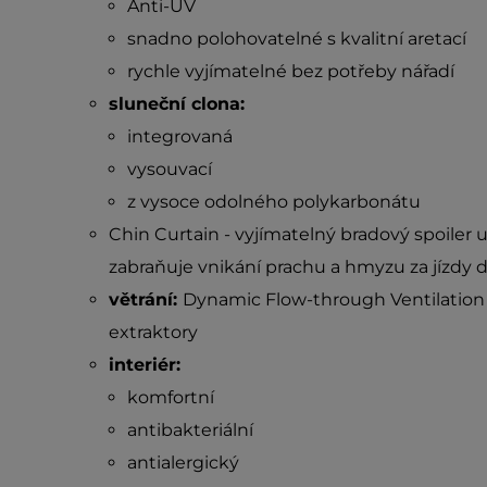
Anti-UV
snadno polohovatelné s kvalitní aretací
rychle vyjímatelné bez potřeby nářadí
sluneční clona:
integrovaná
vysouvací
z vysoce odolného polykarbonátu
Chin Curtain - vyjímatelný bradový spoile
zabraňuje vnikání prachu a hmyzu za jízdy d
větrání:
Dynamic Flow-­through Ventilation
extraktory
interiér:
komfortní
antibakteriální
antialergický