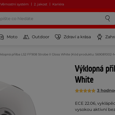
Věrnostní systém
2. jakost
Kariéra
Moto
Outdoor
Zdraví a krása
Zahr
klopná přilba LS2 FF908 Strobe II Gloss White (Kód produktu: 569081002
Výklopná při
White
3 hodno
ECE 22.06, vyklápě
vysokou aktivní be