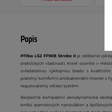
Popis
Přilba LS2 FF908 Strobe II
je oblíbená výkl
praktických vlastností, které oceníte v měs
ovladatelnou výklopnou bradu s kvalitními
pratelný komfortní antibakteriální interiér z
regulovatelný větrací systém.
Bezpečná kompaktní aerodynamická skořep
směsi aramidových nanovláken a špičkových p