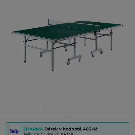
ZDARMA
Dárek v hodnotě
465 Kč
Telly na 30 dní ZDARMA