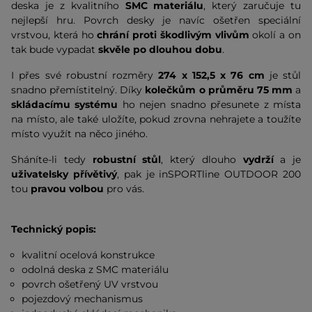
deska je z kvalitního
SMC
materiálu
, který zaručuje tu
nejlepší hru. Povrch desky je navíc ošetřen speciální
vrstvou, která ho
chrání proti škodlivým vlivům
okolí a on
tak bude vypadat
skvěle po dlouhou dobu
.
I přes své robustní rozměry
274 x 152,5 x 76 cm
je stůl
snadno přemístitelný. Díky
kolečkům o průměru 75 mm
a
skládacímu systému
ho nejen snadno přesunete z místa
na místo, ale také uložíte, pokud zrovna nehrajete a toužíte
místo využít na něco jiného.
Sháníte-li tedy
robustní stůl
, který dlouho
vydrží
a je
uživatelsky přívětivý
, pak je inSPORTline OUTDOOR 200
tou
pravou volbou
pro vás.
Technický popis:
kvalitní ocelová konstrukce
odolná deska z SMC materiálu
povrch ošetřený UV vrstvou
pojezdový mechanismus