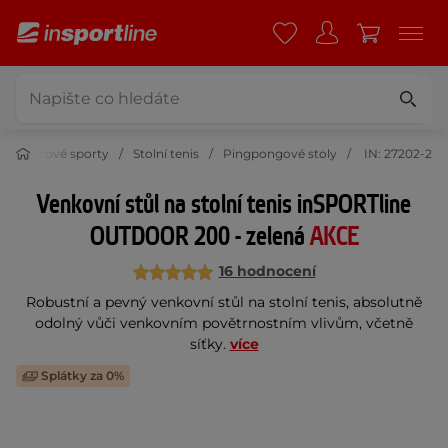
Raketové sporty
Stolní tenis
Pingpongové stoly
IN: 27202-2
Venkovní stůl na stolní tenis inSPORTline
OUTDOOR 200 - zelená
AKCE
16 hodnocení
Robustní a pevný venkovní stůl na stolní tenis, absolutně
odolný vůči venkovním povětrnostním vlivům, včetně
síťky.
více
Splátky za 0%