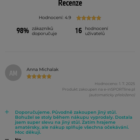
Recenze
Hodnocení: 4.9
zákazníků
hodnocení
98%
16
doporučuje
uživatelů
Anna Michalak
AM
Hodnoceno: 1. 7. 2025
Produkt zakoupen na e-inSPORTline.pl
(automaticky přeloženo)
Doporučujeme. Původně zakoupen jiný stůl.
Bohužel se stoly během nákupu vyprodaly. Dostala
jsem super slevu na jiný stůl. Zatím hrajeme
amatérsky, ale nákup splňuje všechna očekávání.
Moc děkuji.
Ne