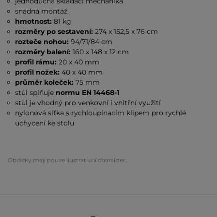
jednoduchá skládací mechanika
snadná montáž
hmotnost:
81 kg
rozměry po sestavení:
274 x 152,5 x 76 cm
rozteče nohou:
94/71/84 cm
rozměry balení:
160 x 148 x 12 cm
profil rámu:
20 x 40 mm
profil nožek:
40 x 40 mm
průměr koleček:
75 mm
stůl splňuje
normu EN 14468-1
stůl je vhodný pro venkovní i vnitřní využití
nylonová síťka s rychloupínacím klipem pro rychlé
uchycení ke stolu
Obrázky mají pouze ilustrativní charakter.