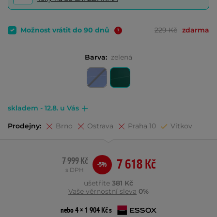
Možnost vrátit do 90 dnů
229 Kč
zdarma
Barva:
zelená
skladem - 12.8. u Vás
Prodejny:
Brno
Ostrava
Praha 10
Vítkov
7 999 Kč
7 618 Kč
-5%
s DPH
ušetříte
381 Kč
Vaše věrnostní sleva
0%
nebo 4 × 1 904 Kč s