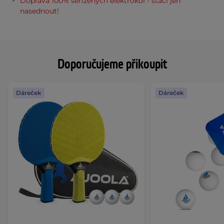
Doprava 100% seřízených elektrokol - stačí jen
nasednout!
Doporučujeme přikoupit
Dáreček
Dáreček