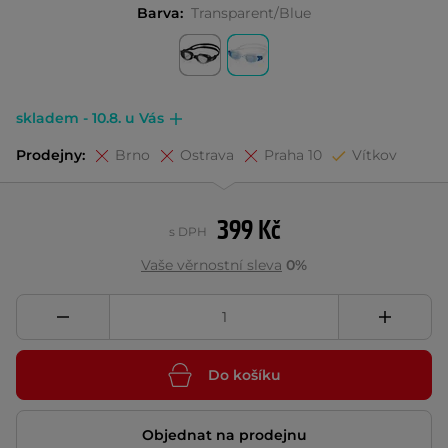
Barva:
Transparent/Blue
skladem - 10.8. u Vás
Prodejny:
Brno
Ostrava
Praha 10
Vítkov
399 Kč
s DPH
Vaše věrnostní sleva
0%
Do košíku
Objednat na prodejnu