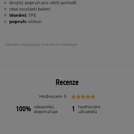
dvojitý popruh pro větší pohodlí
obal součástí balení
těsnění:
TPE
popruh:
silikon
Obrázky mají pouze ilustrativní charakter.
Recenze
Hodnocení: 5
zákazníků
hodnocení
100%
1
doporučuje
uživatelů