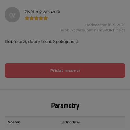
Ověřený zákazník
OZ
Hodnoceno: 18. 5. 2025
Produkt zakoupen na inSPORTline.cz
Dobře drží, dobře těsní. Spokojenost.
Přidat recenzi
Parametry
Nosník
jednodílný