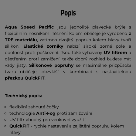
Popis
Aqua Speed Pacific
jsou jednolité plavecké brýle s
flexibilním nosníkem. Těsnění kolem obličeje je vyrobeno
z
TPE materiálu
, zatímco dvojitý popruh kolem hlavy tvoří
silikon.
Elastické zorníky
nabízí široké zorné pole a
odolnost proti poškození. Jsou také vybaveny
UV filtrem
a
ošetřením proti zamlžení, takže dobrý rozhled budete mít
vždy jistý.
Silikonové popruhy
se maximálně přizpůsobí
tvaru obličeje, obzvlášť v kombinaci s nastavitelnou
přezkou QuickFIT
.
Technický popis:
flexibilní zahnuté čočky
technologie
Anti-Fog
proti zamlžování
UV filtr vhodný pro venkovní využití
QuickFIT
- rychle nastavení a zajištění popruhu kolem
hlavy