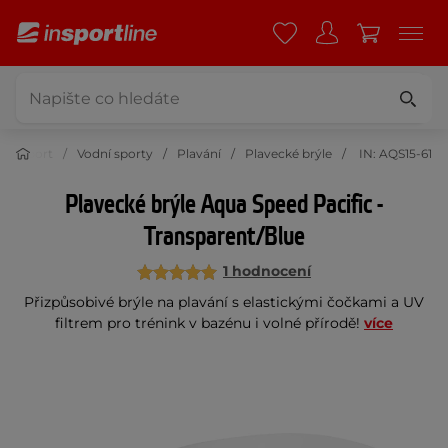
Sport
Vodní sporty
Plavání
Plavecké brýle
IN: AQS15-61
Plavecké brýle Aqua Speed Pacific -
Transparent/Blue
1 hodnocení
Přizpůsobivé brýle na plavání s elastickými čočkami a UV
filtrem pro trénink v bazénu i volné přírodě!
více