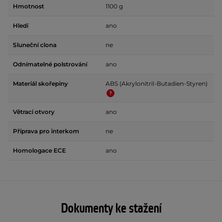
Hmotnost
1100 g
Hledí
ano
Sluneční clona
ne
Odnímatelné polstrování
ano
Materiál skořepiny
ABS (Akrylonitril-Butadien-Styren)
Větrací otvory
ano
Příprava pro interkom
ne
Homologace ECE
ano
Dokumenty ke stažení