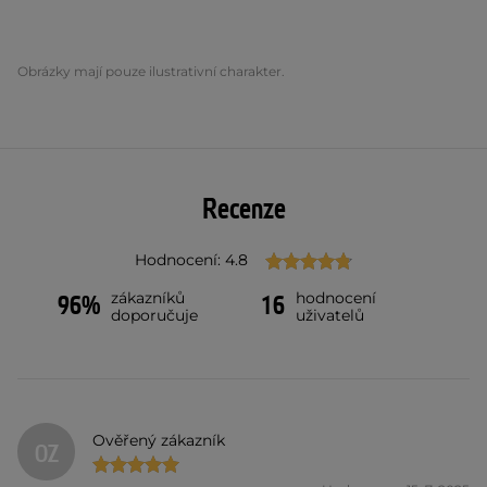
Obrázky mají pouze ilustrativní charakter.
Recenze
Hodnocení: 4.8
zákazníků
hodnocení
96%
16
doporučuje
uživatelů
Ověřený zákazník
OZ