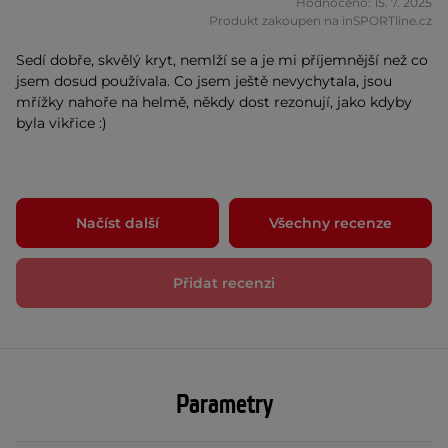
Hodnoceno: 15. 7. 2025
Produkt zakoupen na inSPORTline.cz
Sedí dobře, skvělý kryt, nemlží se a je mi příjemnější než co
jsem dosud používala. Co jsem ještě nevychytala, jsou
mřížky nahoře na helmě, někdy dost rezonují, jako kdyby
byla vikřice :)
Načíst další
Všechny recenze
Přidat recenzi
Parametry