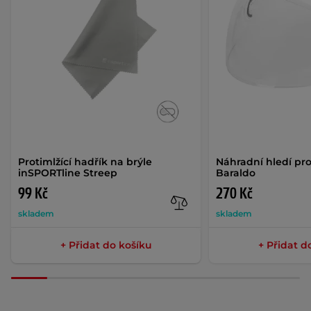
Protimlžící hadřík na brýle
Náhradní hledí pr
inSPORTline Streep
Baraldo
99 Kč
270 Kč
skladem
skladem
+ Přidat do košíku
+ Přidat d