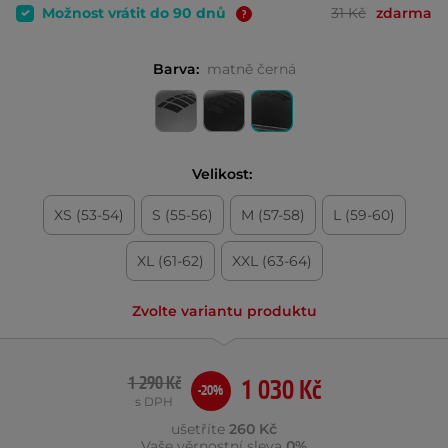
Možnost vrátit do 90 dnů
31 Kč
zdarma
Barva:
matně černá
Velikost:
XS (53-54)
S (55-56)
M (57-58)
L (59-60)
XL (61-62)
XXL (63-64)
Zvolte variantu produktu
1 290 Kč
1 030 Kč
-20%
s DPH
ušetříte
260 Kč
Vaše věrnostní sleva
0%