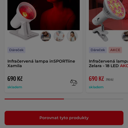
Dáreček
Dáreček
AKCE
Infračervená lampa inSPORTline
Infračervená lamp
Xamila
Zelara - 18 LED
AK
690 Kč
690 Kč
790 Kč
skladem
skladem
Porovnat tyto produkty