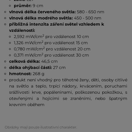
průměr:
9 cm
vlnová délka červeného světla:
580 - 650 nm
vlnová délka modrého světla:
450 - 500 nm
přibližná intenzita záření světel vzhledem k
vzdálenosti:
2
2,592 mW/cm
pro vzdálenost 10 cm
2
1,326 mW/cm
pro vzdálenost 15 cm
2
0,780 mW/cm
pro vzdálenost 20 cm
2
0,371 mW/cm
pro vzdálenost 30 cm
celková délka:
46,5 cm
délka ohýbací části:
27 cm
hmotnost:
268 g
produkt není vhodný pro těhotné ženy, děti, osoby citlivé
na světlo a teplo, trpící nádory, krvácením, poruchami
srážlivosti krve, popáleninami, poškozenou pokožkou, s
otevřenými a hojícími se zraněními, nebo špatným
krevním oběhem
Obrázky mají pouze ilustrativní charakter.