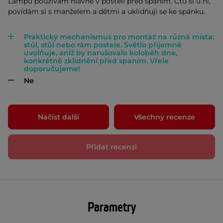
Lampu používám hlavně v posteli před spaním. Čtu si u ní,
povídám si s manželem a dětmi a uklidňuji se ke spánku.
Praktický mechanismus pro montáž na různá místa:
stůl, stůl nebo rám postele. Světlo příjemně
uvolňuje, aniž by narušovalo koloběh dne,
konkrétně zklidnění před spaním. Vřele
doporučujeme!
Ne
Načíst další
Všechny recenze
Přidat recenzi
Parametry