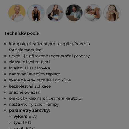
Technický popis:
kompaktní zařízení pro terapii světlem a
fotobiomodulaci
urychluje přirozené regenerační procesy
zlepšuje kvalitu pleti
kvalitní LED žárovka
nahřívání suchým teplem
světelné vlny pronikají do kůže
bezbolestná aplikace
snadné ovládání
praktický klip na připevnění ke stolu
nastavitelný sklon lampy
parametry žárovky:
výkon:
6 W
typ:
LED
závit:
E27