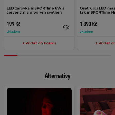
LED žárovka inSPORTline 6W s
Ošetřující LED mas
červeným a modrým světlem
krk inSPORTline Hi
199 Kč
1 890 Kč
skladem
skladem
+ Přidat do košíku
+ Přidat d
Alternativy