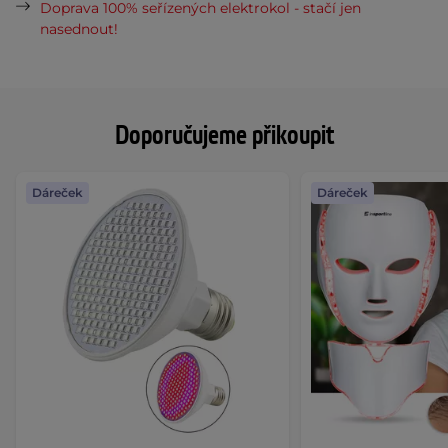
Doprava 100% seřízených elektrokol - stačí jen
nasednout!
Doporučujeme přikoupit
Dáreček
Dáreček