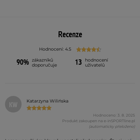
Recenze
Hodnocení: 4.5
zákazníků
hodnocení
90%
13
doporučuje
uživatelů
Katarzyna Wilińska
KW
Hodnoceno: 3. 8. 2025
Produkt zakoupen na e-inSPORTline.pl
(automaticky přeloženo)