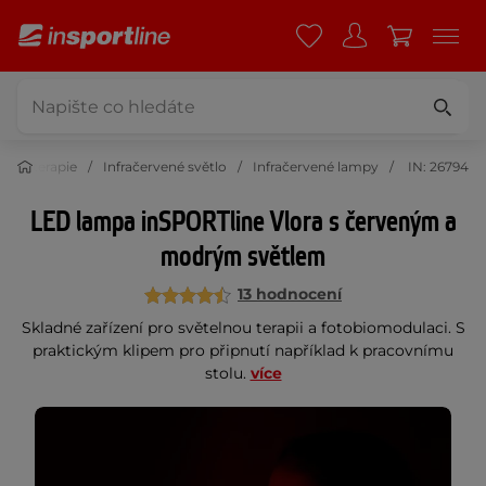
elná terapie
Infračervené světlo
Infračervené lampy
IN: 26794
LED lampa inSPORTline Vlora s červeným a
modrým světlem
13 hodnocení
Skladné zařízení pro světelnou terapii a fotobiomodulaci. S
praktickým klipem pro připnutí například k pracovnímu
stolu.
více