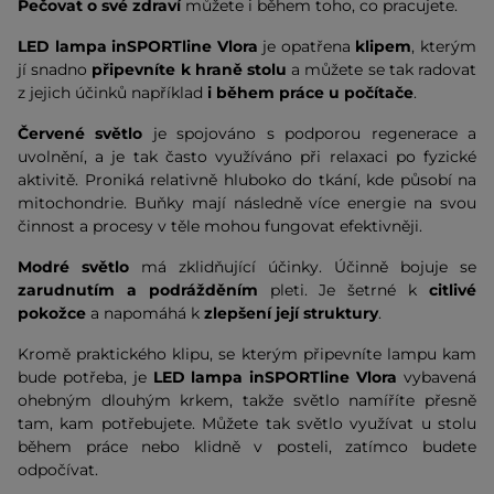
Pečovat o své zdraví
můžete i během toho, co pracujete.
LED lampa inSPORTline Vlora
je opatřena
klipem
, kterým
jí snadno
připevníte k hraně stolu
a můžete se tak radovat
z jejich účinků například
i během práce u počítače
.
Červené světlo
je spojováno s podporou regenerace a
uvolnění, a je tak často využíváno při relaxaci po fyzické
aktivitě. Proniká relativně hluboko do tkání, kde působí na
mitochondrie. Buňky mají následně více energie na svou
činnost a procesy v těle mohou fungovat efektivněji.
Modré světlo
má zklidňující účinky. Účinně bojuje se
zarudnutím a podrážděním
pleti. Je šetrné k
citlivé
pokožce
a napomáhá k
zlepšení její struktury
.
Kromě praktického klipu, se kterým připevníte lampu kam
bude potřeba, je
LED lampa inSPORTline Vlora
vybavená
ohebným dlouhým krkem, takže světlo namíříte přesně
tam, kam potřebujete. Můžete tak světlo využívat u stolu
během práce nebo klidně v posteli, zatímco budete
odpočívat.