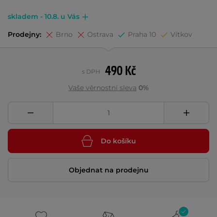
skladem - 10.8. u Vás
Prodejny:
Brno
Ostrava
Praha 10
Vítkov
490 Kč
s DPH
Vaše věrnostní sleva
0%
Do košíku
Objednat na prodejnu